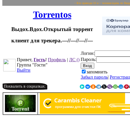
~ Кто приводи 10 и > человек/вдень по Яко
Torrentos
Выдох.Вдох.Открытый торрент
клиент для трекера.—//—//—//—
Логин:
Пароль:
Привет,
Гость
!
Профиль
|
ЛС
()
Группа "Гости"
Выйти
запомнить
Забыл пароль
|
Регистра
Похвалить в социалках:
Я.Мессенджер
ВКонтакте
Однокласс
Telegr
X