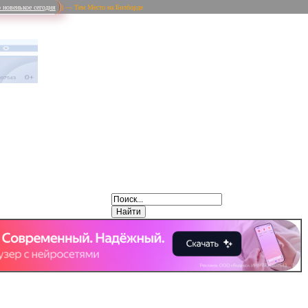
 новенькое сегодня
) — Тем Место на Билборде
Weibo