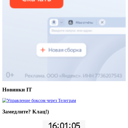
Новинки IT
Замедлите? Клац!)