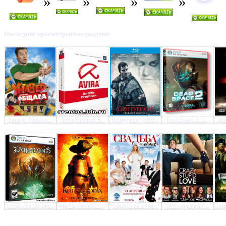
Последние просмотренные раздачи:
Универ. Новая о...
Avira Premium S...
Центурион (2010...
Dead Space 2: L...
BBC
Dungeons: Храни...
Кот в сапогах /...
Свадьба по обме...
Эта - дурацкая ...
Пир