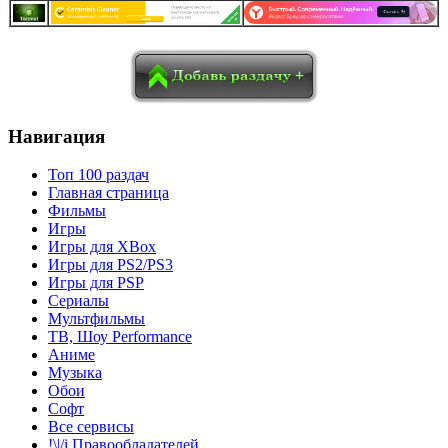
в
Blogger
Delicious
Digg
reddit
Pocket
Qzone
Renren
социалках:
Sina Weibo
Surfingbird
Tencent Weibo
Навигация
Топ 100 раздач
Главная страница
Фильмы
Игры
Игры для XBox
Игры для PS2/PS3
Игры для PSP
Сериалы
Мультфильмы
ТВ, Шоу Performance
Аниме
Музыка
Обои
Софт
Все сервисы
!\|/i Правообладателей