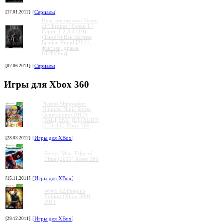
[17.01.2012]
[
Сериалы
]
Игра престолов / Game
of Thrones / Сезон 1 /
Серии 1,2,3,4 (10)
(Тимоти Ван Паттен,
Брайан Кирк) [2011,
фэнтези, драма,
HDTVRip]
[02.06.2011]
[
Сериалы
]
Игры для Xbox 360
Naruto Shippuden:
Ultimate Ninja Storm
Generations (2012)
[PAL][ENG][L] (XGD3)
(LT+ 3.0) Xbox 360
[28.03.2012]
[
Игры для XBox
]
Spider-Man: Edge of
Time (2011) Xbox 360
[15.11.2011]
[
Игры для XBox
]
WWE 12 People's
Edition (Xbox 360)
2011
[29.12.2011]
[
Игры для XBox
]