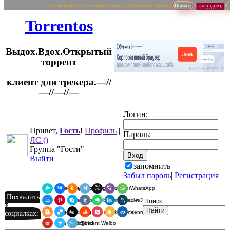
~ Кто приводи 10 и > человек/вдень по Якорному Адресу (
Пример
Torrentos
Выдох.Вдох.Открытый
торрент
клиент для трекера.—//
Логин:
—//—//—
Привет,
Гость
!
Профиль
|
Пароль:
ЛС
()
Группа "Гости"
Выйти
запомнить
Забыл пароль
|
Регистрация
Я.Мессенджер
ВКонтакте
Одноклассники
Telegram
X
Viber
WhatsApp
Похвалить
Мой Мир
Pinterest
Skype
Tumblr
Evernote
LinkedIn
LiveJournal