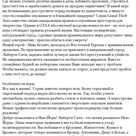
Где можно угонять десятки машин в день, избивать прохожих, стрелять в
проституток и зарабатывать деньги на продаже наркотиков? В какой игре
вы безнаказанно расстреляете отряд полиции из гранатомета, а минуту
спустя спокойно поужинаете в ближайшей пиццерии? Серия Grand Theft
Auto известна своим скандальным нравом и огромным простором для
творчества. Однако в GTA 4 абсолютной вседозволенности нет - на этот раз
игра соблюдает правила реальной жизни. Настоящие полицейские,
натуральный город, суровые правила криминального мира допускают лишь
одну альтернативу: приспособиться или умереть!
Новый герой - Нико Беллич, выходец из Восточной Европы с криминальным
прошлым. По приглашению кузена он приезжает в американский город
Либерти Сити, надеясь найти лучшую жизнь без преступлений и убийств.
Но американская мечта оказывается несбыточным миражом. Вместо
спокойных будней на побережье океана Нико находит массу проблем.
Чтобы выжить, он должен вновь взяться за старое, и вам предстоит пройти
с ним этот путь до конца!
Особенности игры
Все как в жизни!: Серия заметно повзрослела. Более серьезный и
тщательный подход виден абсолютно во всем. Так, чтобы угнать
автомобиль, нужно сначала разбить стекло и взломать замки. А перестрелка
даже с одним полицейским становится смертельно опасным занятием.
Новые графические технологии придают происходящему еще больше
реализма!
Добро пожаловать в Нью-Йорк! Либерти Сити - это копия реального Нью-
Йорка. Лишь некоторые названия и места были изменены в угоду
политкорректности. Вы побываете в Бруклине, Манхеттене, Куинсе и
Бронксе, которые теперь называются Брокер, Алгонквин, Дюкс и Бохан, а