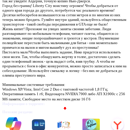
так же увидите Алдерни, точную копию Нью-Джерси.
Город без границ! Liberty City воистину огромен! Чтобы добраться от
одного края города до другого, потребуется час реального времени!
Десятки небоскребов возвышаются на сотни метров и по многим из них
теперь можно бродить. Гуляйте внутри зданий, пользуйтесь общественным
транспортом - такой свободы передвижения в GTA еще не было!
Предлагаем скачать бесплатн
Жизнь кипит! Прохожие на улицах заняты своими заботами. Люди
разговаривают по мобильным телефонам, читают газеты, общаются со
4 rus + crack
»
знакомыми, нищие попрошайничают и греются у костров. Поумневшие
полицейские перестали быть мальчиками для битья - они моментально
примчатся на вызов и мигом вышибут дух из преступника!
Пистолета мало!Чтобы выполнить задание, Нико придется использовать
свои мозги. Так, чтобы обнаружить жертву в толпе, достаточно сделать
один телефонный звонок - цель выдаст себя, взяв трубку. А чтобы не
прорываться с боем в офис конкурентов, можно просто записаться к ним на
собеседование. Используйте смекалку и логику - без них не добраться до
олимпа преступного мира.
Минимальные системные требования:
Windows XP/Vista; Intel Core 2 Duo с тактовой частотой 1,8 ГГц;
Оперативная память 1 гб; Видеокарта NVIDIA 7900 либо ATI X1900с с 256
Мб памяти; Свободное место на жестком диске 16 Гб
Информация о торренте:
Похожие раздачи: