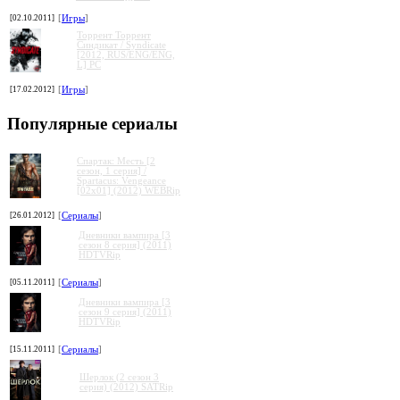
[02.10.2011]
[
Игры
]
Торрент Торрент
Cиндикат / Syndicate
[2012, RUS/ENG/ENG,
L] PC
[17.02.2012]
[
Игры
]
Популярные сериалы
Спартак: Месть [2
сезон, 1 серия] /
Spartacus: Vengeance
[02x01] (2012) WEBRip
[26.01.2012]
[
Сериалы
]
Дневники вампира [3
сезон 8 серия] (2011)
HDTVRip
[05.11.2011]
[
Сериалы
]
Дневники вампира [3
сезон 9 серия] (2011)
HDTVRip
[15.11.2011]
[
Сериалы
]
Шерлок (2 сезон 3
серия) (2012) SATRip