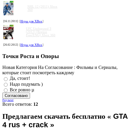
NHL 12 (2011) Xbox
360
[16.11.2011]
[
Игры для XBox
]
UFC Undisputed 3
(2012) [Region
Free/ENG] Xbox 360
[26.02.2012]
[
Игры для XBox
]
Точки Роста и Опоры
Новая Категория На Согласование : Фильмы и Сериалы,
которые стоит посмотреть каждому
Да, стоит!
Надо подумать )
Все ровно µ
Результат
Всего ответов:
12