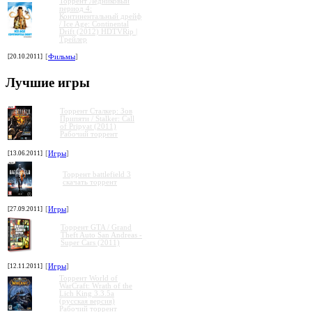
Торрент Ледниковый
период 4:
Континентальный дрейф
/ Ice Age: Continental
Drift (2012) HDTVRip |
Трейлер
[20.10.2011]
[
Фильмы
]
Лучшие игры
Торрент Сталкер: Зов
Припяти / Stalker: Call
of Pripyat (2011)
Рабочий торрент
[13.06.2011]
[
Игры
]
Торрент battlefield 3
скачать торрент
[27.09.2011]
[
Игры
]
Торрент GTA / Grand
Theft Auto San Andreas -
Super Cars (2011)
»
»
»
»
[12.11.2011]
[
Игры
]
Торрент World of
WarCraft: Wrath of the
Lich King 3.3.5a
(русская версия)
Рабочий торрент