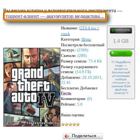
Вы весьма кстатиа у вспомогательного инструмента —
торрент-клиент — аккумулятор медиактива…
Название:
GTA 4 rus +
crack
Категория:
Игры
1.4 GB
Посмотрели бесплатный
экскурс:
(2366)
Скачали:
(
280
)
Размер семпла:
75.4 Kb
!!! НадаВите
сюда —
Размер содержимого
качается
семпла:
(
14.9 ГБ
)
бесплатный
установщик
Добавлено:
20.10.2011,
набора
21:41
«Утилит» [с
нужным Вам
Бесплатно Добавлил:
файлом
Гость
.torrent] !!!
Комментарии:
(
0
)
Рейтинг:
5.0
Ваша оценка:
Поделиться…