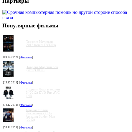
Партнеры
Популярные фильмы
Торрент Мстители
2012 torrent DVDRip
[09.04.2012]
[
Фильмы
]
Торрент Морской бой
(2012) HDRip
[13.12.2011]
[
Фильмы
]
Торрент Люди в черном
3 (2012) DVD-Rip-AVC
| HD
[14.12.2011]
[
Фильмы
]
Торрент Новый
Человек-паук / The
Amazing Spider-Man
(2012)
[18.12.2011]
[
Фильмы
]