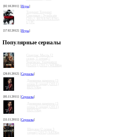
[02.10.2011]
[
Игры
]
Торрент Торрент
Cиндикат / Syndicate
[2012, RUS/ENG/ENG,
L] PC
[17.02.2012]
[
Игры
]
Популярные сериалы
Спартак: Месть [2
сезон, 1 серия] /
Spartacus: Vengeance
[02x01] (2012) WEBRip
[26.01.2012]
[
Сериалы
]
Дневники вампира [3
сезон 8 серия] (2011)
HDTVRip
[05.11.2011]
[
Сериалы
]
Дневники вампира [3
сезон 9 серия] (2011)
HDTVRip
[15.11.2011]
[
Сериалы
]
Шерлок (2 сезон 3
серия) (2012) SATRip