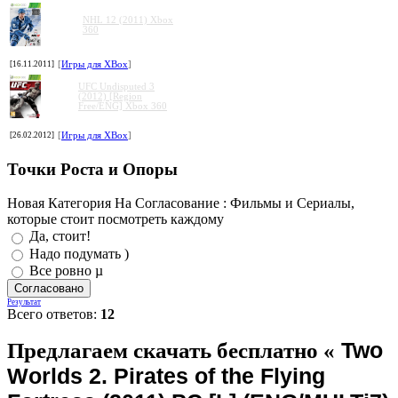
NHL 12 (2011) Xbox
360
[16.11.2011]
[
Игры для XBox
]
UFC Undisputed 3
(2012) [Region
Free/ENG] Xbox 360
[26.02.2012]
[
Игры для XBox
]
Точки Роста и Опоры
Новая Категория На Согласование : Фильмы и Сериалы,
которые стоит посмотреть каждому
Да, стоит!
Надо подумать )
Все ровно µ
Результат
Всего ответов:
12