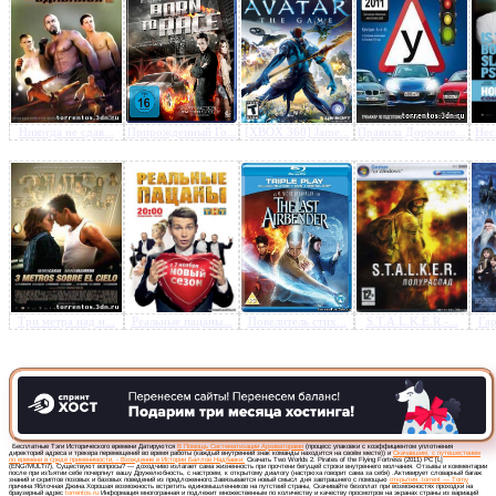
Предлагаем скачать бесплатн
Никогда не сдав...
Прирожденный Го...
[XBOX 360] Jame...
Правила Дорожно...
Нес
Worlds 2. Pirates of the Flyi
Fortress (2011) PC [L] (ENG
»
Три метра над н...
Реальные пацаны...
Повелитель стих...
S.T.A.L.K.E.R.-...
Гар