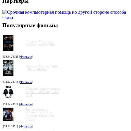
Партнеры
Популярные фильмы
Торрент Мстители
2012 torrent DVDRip
[09.04.2012]
[
Фильмы
]
Торрент Морской бой
(2012) HDRip
[13.12.2011]
[
Фильмы
]
Торрент Люди в черном
3 (2012) DVD-Rip-AVC
| HD
[14.12.2011]
[
Фильмы
]
Торрент Новый
Человек-паук / The
Amazing Spider-Man
(2012)
[18.12.2011]
[
Фильмы
]