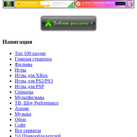
в
Blogger
Delicious
Digg
reddit
Pocket
Qzone
Renren
социалках:
Sina Weibo
Surfingbird
Tencent Weibo
Навигация
Топ 100 раздач
Главная страница
Фильмы
Игры
Игры для XBox
Игры для PS2/PS3
Игры для PSP
Сериалы
Мультфильмы
ТВ, Шоу Performance
Аниме
Музыка
Обои
Софт
Все сервисы
!\|/i Правообладателей