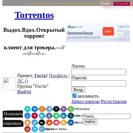
~ Кто приводи 10 и > человек/вдень по Якорному Адресу (
Пример
Torrentos
Выдох.Вдох.Открытый
торрент
клиент для трекера.—//
Логин:
—//—//—
Привет,
Гость
!
Профиль
|
Пароль:
ЛС
()
Группа "Гости"
Выйти
запомнить
Забыл пароль
|
Регистрация
Я.Мессенджер
ВКонтакте
Одноклассники
Telegram
X
Viber
WhatsApp
Похвалить
Мой Мир
Pinterest
Skype
Tumblr
Evernote
LinkedIn
LiveJournal