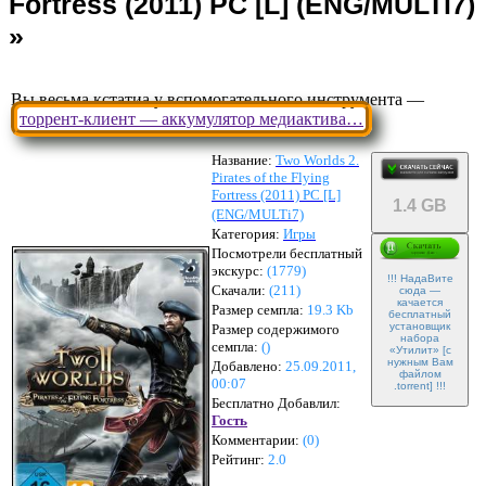
Вы весьма кстатиа у вспомогательного инструмента —
торрент-клиент — аккумулятор медиактива…
Название:
Two Worlds 2.
Pirates of the Flying
Fortress (2011) PC [L]
1.4 GB
(ENG/MULTi7)
Категория:
Игры
Посмотрели бесплатный
экскурс:
(1779)
!!! НадаВите
Скачали:
(
211
)
сюда —
качается
Размер семпла:
19.3 Kb
бесплатный
установщик
Размер содержимого
набора
семпла:
(
)
«Утилит» [с
нужным Вам
Добавлено:
25.09.2011,
файлом
00:07
.torrent] !!!
Бесплатно Добавлил:
Гость
Комментарии:
(
0
)
Рейтинг:
2.0