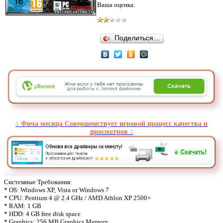
Ваша оценка:
Поделиться…
↕️
Фича месяца Совершенствует игровой процесс качества и
просмотров
↕️
Описание:
Системные Требования:
* OS: Windows XP, Vista or Windows 7
* CPU: Pentium 4 @ 2.4 GHz / AMD Athlon XP 2500+
* RAM: 1 GB
* HDD: 4 GB free disk space
* Graphics: 256 MB Graphics Memory