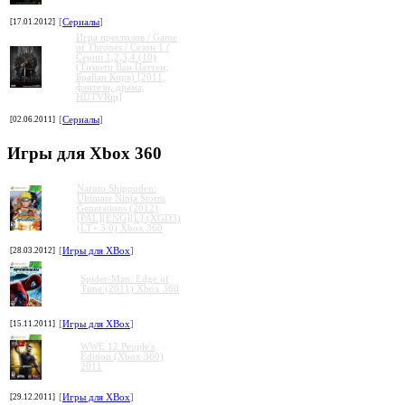
[17.01.2012]
[
Сериалы
]
Игра престолов / Game
of Thrones / Сезон 1 /
Серии 1,2,3,4 (10)
(Тимоти Ван Паттен,
Брайан Кирк) [2011,
фэнтези, драма,
HDTVRip]
[02.06.2011]
[
Сериалы
]
Игры для Xbox 360
Naruto Shippuden:
Ultimate Ninja Storm
Generations (2012)
[PAL][ENG][L] (XGD3)
(LT+ 3.0) Xbox 360
[28.03.2012]
[
Игры для XBox
]
Spider-Man: Edge of
Time (2011) Xbox 360
[15.11.2011]
[
Игры для XBox
]
WWE 12 People's
Edition (Xbox 360)
2011
[29.12.2011]
[
Игры для XBox
]