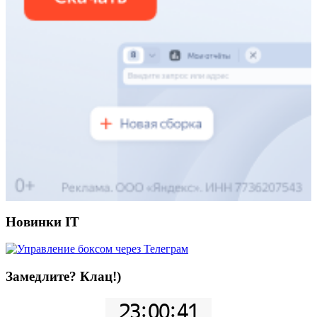
Новинки IT
Замедлите? Клац!)