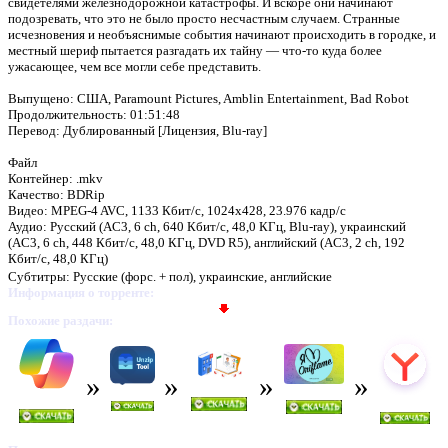
свидетелями железнодорожной катастрофы. И вскоре они начинают
подозревать, что это не было просто несчастным случаем. Странные
исчезновения и необъяснимые события начинают происходить в городке, и
местный шериф пытается разгадать их тайну — что-то куда более
ужасающее, чем все могли себе представить.
Выпущено: США, Paramount Pictures, Amblin Entertainment, Bad Robot
Продолжительность: 01:51:48
Перевод: Дублированный [Лицензия, Blu-ray]
Файл
Контейнер: .mkv
Качество: BDRip
Видео: MPEG-4 AVC, 1133 Кбит/с, 1024x428, 23.976 кадр/с
Аудио: Русский (AC3, 6 ch, 640 Кбит/c, 48,0 КГц, Blu-ray), украинский
(AC3, 6 ch, 448 Кбит/c, 48,0 КГц, DVD R5), английский (AC3, 2 ch, 192
Кбит/c, 48,0 КГц)
Субтитры: Русские (форс. + пол), украинские, английские
Информация о торренте:
Похожие раздачи: