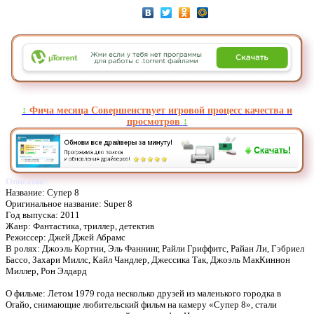
↕️
Фича месяца Совершенствует игровой процесс качества и
просмотров
↕️
Описание:
Название: Супер 8
Оригинальное название: Super 8
Год выпуска: 2011
Жанр: Фантастика, триллер, детектив
Режиссер: Джей Джей Абрамс
В ролях: Джоэль Кортни, Эль Фаннинг, Райли Гриффитс, Райан Ли, Гэбриел
Бассо, Захари Миллс, Кайл Чандлер, Джессика Так, Джоэль МакКиннон
Миллер, Рон Элдард
О фильме: Летом 1979 года несколько друзей из маленького городка в
Огайо, снимающие любительский фильм на камеру «Супер 8», стали