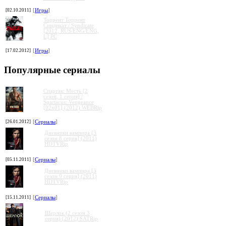
[02.10.2011]
[
Игры
]
Торрент Торрент
Cиндикат / Syndicate
[2012, RUS/ENG/ENG,
L] PC
[17.02.2012]
[
Игры
]
Популярные сериалы
Спартак: Месть [2
сезон, 1 серия] /
Spartacus: Vengeance
[02x01] (2012) WEBRip
[26.01.2012]
[
Сериалы
]
Дневники вампира [3
сезон 8 серия] (2011)
HDTVRip
[05.11.2011]
[
Сериалы
]
Дневники вампира [3
сезон 9 серия] (2011)
HDTVRip
[15.11.2011]
[
Сериалы
]
Шерлок (2 сезон 3
серия) (2012) SATRip