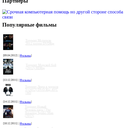
Партнеры
Популярные фильмы
Торрент Мстители
2012 torrent DVDRip
[09.04.2012]
[
Фильмы
]
Торрент Морской бой
(2012) HDRip
[13.12.2011]
[
Фильмы
]
Торрент Люди в черном
3 (2012) DVD-Rip-AVC
| HD
[14.12.2011]
[
Фильмы
]
Торрент Новый
Человек-паук / The
Amazing Spider-Man
(2012)
[18.12.2011]
[
Фильмы
]