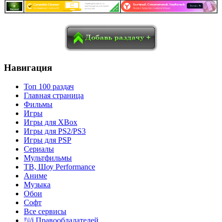
в
Blogger
Delicious
Digg
reddit
Pocket
Qzone
Renren
социалках:
Sina Weibo
Surfingbird
Tencent Weibo
Навигация
Топ 100 раздач
Главная страница
Фильмы
Игры
Игры для XBox
Игры для PS2/PS3
Игры для PSP
Сериалы
Мультфильмы
ТВ, Шоу Performance
Аниме
Музыка
Обои
Софт
Все сервисы
!\|/i Правообладателей