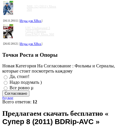
NHL 12 (2011) Xbox
360
[16.11.2011]
[
Игры для XBox
]
UFC Undisputed 3
(2012) [Region
Free/ENG] Xbox 360
[26.02.2012]
[
Игры для XBox
]
Точки Роста и Опоры
Новая Категория На Согласование : Фильмы и Сериалы,
которые стоит посмотреть каждому
Да, стоит!
Надо подумать )
Все ровно µ
Результат
Всего ответов:
12