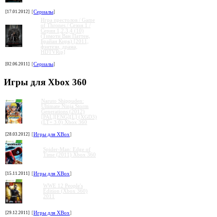
[17.01.2012]
[
Сериалы
]
Игра престолов / Game
of Thrones / Сезон 1 /
Серии 1,2,3,4 (10)
(Тимоти Ван Паттен,
Брайан Кирк) [2011,
фэнтези, драма,
HDTVRip]
[02.06.2011]
[
Сериалы
]
Игры для Xbox 360
Naruto Shippuden:
Ultimate Ninja Storm
Generations (2012)
[PAL][ENG][L] (XGD3)
(LT+ 3.0) Xbox 360
[28.03.2012]
[
Игры для XBox
]
Spider-Man: Edge of
Time (2011) Xbox 360
[15.11.2011]
[
Игры для XBox
]
WWE 12 People's
Edition (Xbox 360)
2011
[29.12.2011]
[
Игры для XBox
]