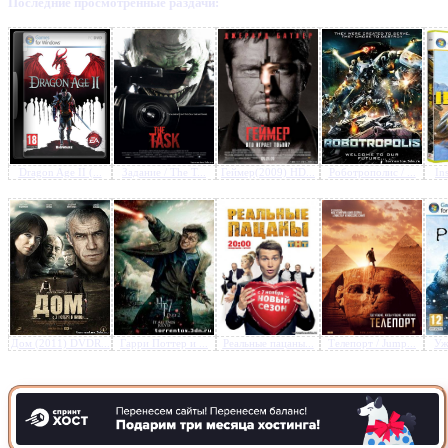
Последние просмотренные раздачи:
Предлагаем скачать бесплатн
Супер 8 (2011) BDRip-AVC
»
Dragon Age II (...
Задание / The T...
Геймер(2009) HD...
Роботрополис / ...
In
Дом (2011) DVDR...
Гарри Поттер и ...
Реальные пацаны...
Телепорт / Jump...
Ужа