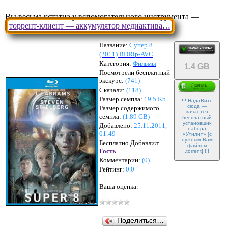
Вы весьма кстатиа у вспомогательного инструмента —
торрент-клиент — аккумулятор медиактива…
Название:
Супер 8
(2011) BDRip-AVC
Категория:
Фильмы
1.4 GB
Посмотрели бесплатный
экскурс:
(741)
Скачали:
(
118
)
Размер семпла:
19.5 Kb
!!! НадаВите
сюда —
Размер содержимого
качается
семпла:
(
1.89 GB
)
бесплатный
установщик
Добавлено:
25.11.2011,
набора
01:49
«Утилит» [с
нужным Вам
Бесплатно Добавлил:
файлом
Гость
.torrent] !!!
Комментарии:
(
0
)
Рейтинг:
0.0
Ваша оценка:
Поделиться…