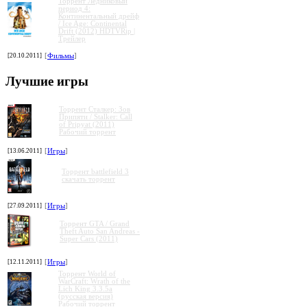
Торрент Ледниковый
период 4:
Континентальный дрейф
/ Ice Age: Continental
Drift (2012) HDTVRip |
Трейлер
»
»
»
»
[20.10.2011]
[
Фильмы
]
Лучшие игры
Торрент Сталкер: Зов
Припяти / Stalker: Call
of Pripyat (2011)
Рабочий торрент
[13.06.2011]
[
Игры
]
Торрент battlefield 3
скачать торрент
[27.09.2011]
[
Игры
]
Торрент GTA / Grand
Theft Auto San Andreas -
Super Cars (2011)
[12.11.2011]
[
Игры
]
Торрент World of
WarCraft: Wrath of the
Lich King 3.3.5a
(русская версия)
Рабочий торрент