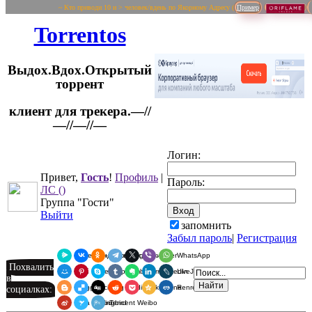
~ Кто приводи 10 и > человек/вдень по Якорному Адресу (
Пример
Torrentos
Выдох.Вдох.Открытый
торрент
клиент для трекера.—//
Логин:
—//—//—
Привет,
Гость
!
Профиль
|
Пароль:
ЛС
()
Группа "Гости"
Выйти
запомнить
Забыл пароль
|
Регистрация
Я.Мессенджер
ВКонтакте
Одноклассники
Telegram
X
Viber
WhatsApp
Похвалить
Мой Мир
Pinterest
Skype
Tumblr
Evernote
LinkedIn
LiveJournal