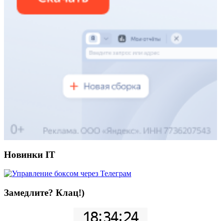
Новинки IT
Замедлите? Клац!)