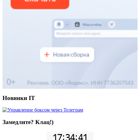
Новинки IT
Замедлите? Клац!)