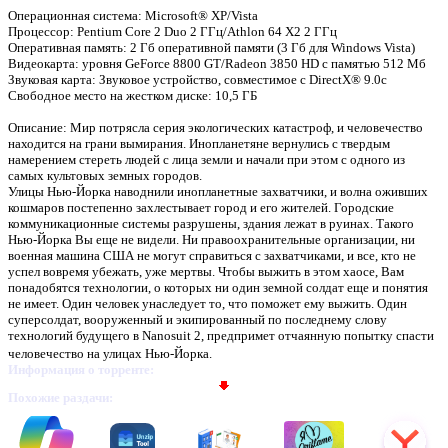
Операционная система: Microsoft® XP/Vista
Процессор: Pentium Core 2 Duo 2 ГГц/Athlon 64 X2 2 ГГц
Оперативная память: 2 Гб оперативной памяти (3 Гб для Windows Vista)
Видеокарта: уровня GeForce 8800 GT/Radeon 3850 HD с памятью 512 Мб
Звуковая карта: Звуковое устройство, совместимое с DirectX® 9.0с
Свободное место на жестком диске: 10,5 ГБ
Описание: Мир потрясла серия экологических катастроф, и человечество
находится на грани вымирания. Инопланетяне вернулись с твердым
намерением стереть людей с лица земли и начали при этом с одного из
самых культовых земных городов.
Улицы Нью-Йорка наводнили инопланетные захватчики, и волна оживших
кошмаров постепенно захлестывает город и его жителей. Городские
коммуникационные системы разрушены, здания лежат в руинах. Такого
Нью-Йорка Вы еще не видели. Ни правоохранительные организации, ни
военная машина США не могут справиться с захватчиками, и все, кто не
успел вовремя убежать, уже мертвы. Чтобы выжить в этом хаосе, Вам
понадобятся технологии, о которых ни один земной солдат еще и понятия
не имеет. Один человек унаследует то, что поможет ему выжить. Один
суперсолдат, вооруженный и экипированный по последнему слову
технологий будущего в Nanosuit 2, предпримет отчаянную попытку спасти
человечество на улицах Нью-Йорка.
Информация о торренте:
Похожие раздачи: