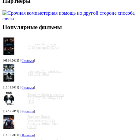
Партнеры
Популярные фильмы
Торрент Мстители
2012 torrent DVDRip
[09.04.2012]
[
Фильмы
]
Торрент Морской бой
(2012) HDRip
[13.12.2011]
[
Фильмы
]
Торрент Люди в черном
3 (2012) DVD-Rip-AVC
| HD
[14.12.2011]
[
Фильмы
]
Торрент Новый
Человек-паук / The
Amazing Spider-Man
(2012)
[18.12.2011]
[
Фильмы
]