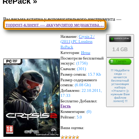
Вы весьма кстатиа у вспомогательного инструмента —
торрент-клиент — аккумулятор медиактива…
Название:
Crysis 2 /
(2011) РС Lossless
RePack
1.4 GB
Категория:
Игры
Посмотрели бесплатный
экскурс:
(1756)
Скачали:
(
301
)
!!! НадаВите
Размер семпла:
15.7 Kb
сюда —
качается
Размер содержимого
бесплатный
установщик
семпла:
(
6.08 Gb
)
набора
Добавлено:
22.10.2011,
«Утилит» [с
нужным Вам
17:33
файлом
Бесплатно Добавлил:
.torrent] !!!
Гость
Комментарии:
(
0
)
Рейтинг:
5.0
Ваша оценка: