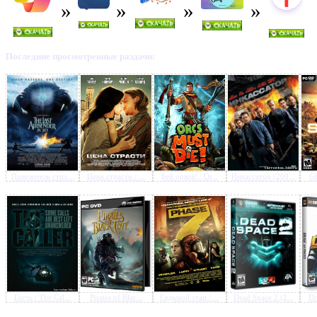
Последние просмотренные раздачи:
Предлагаем скачать бесплатн
Crysis 2 / (2011) РС Lossles
RePack
»
Повелитель стих...
Цена страсти / ...
Бей орков! / Or...
Инкассатор (200...
Gh
Гость / The Cal...
Pirates of Blac...
Седьмой этап / ...
Dead Space 2 (2...
Dr