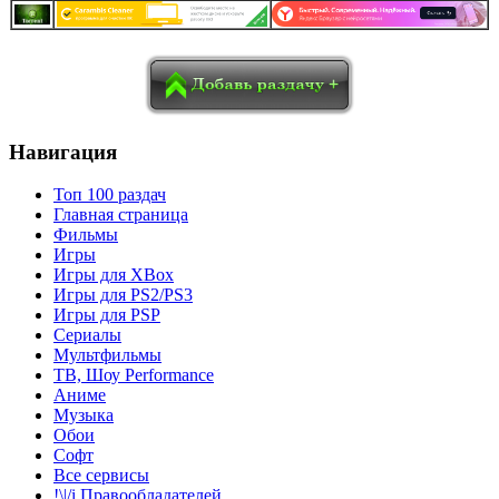
в
Blogger
Delicious
Digg
reddit
Pocket
Qzone
Renren
социалках:
Sina Weibo
Surfingbird
Tencent Weibo
Навигация
Топ 100 раздач
Главная страница
Фильмы
Игры
Игры для XBox
Игры для PS2/PS3
Игры для PSP
Сериалы
Мультфильмы
ТВ, Шоу Performance
Аниме
Музыка
Обои
Софт
Все сервисы
!\|/i Правообладателей