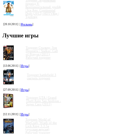
Торрент Ледниковый
период 4:
Континентальный дрейф
/ Ice Age: Continental
Drift (2012) HDTVRip |
Трейлер
[20.10.2011]
[
Фильмы
]
»
»
»
»
Лучшие игры
Торрент Сталкер: Зов
Припяти / Stalker: Call
of Pripyat (2011)
Рабочий торрент
[13.06.2011]
[
Игры
]
Торрент battlefield 3
скачать торрент
[27.09.2011]
[
Игры
]
Торрент GTA / Grand
Theft Auto San Andreas -
Super Cars (2011)
[12.11.2011]
[
Игры
]
Торрент World of
WarCraft: Wrath of the
Lich King 3.3.5a
(русская версия)
Рабочий торрент