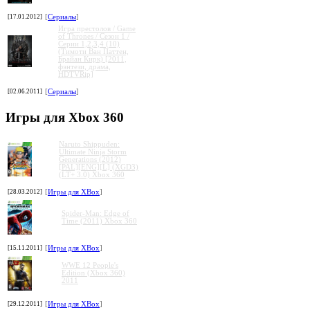
[17.01.2012]
[
Сериалы
]
Игра престолов / Game
of Thrones / Сезон 1 /
Серии 1,2,3,4 (10)
(Тимоти Ван Паттен,
Брайан Кирк) [2011,
фэнтези, драма,
HDTVRip]
[02.06.2011]
[
Сериалы
]
Игры для Xbox 360
Naruto Shippuden:
Ultimate Ninja Storm
Generations (2012)
[PAL][ENG][L] (XGD3)
(LT+ 3.0) Xbox 360
[28.03.2012]
[
Игры для XBox
]
Spider-Man: Edge of
Time (2011) Xbox 360
[15.11.2011]
[
Игры для XBox
]
WWE 12 People's
Edition (Xbox 360)
2011
[29.12.2011]
[
Игры для XBox
]