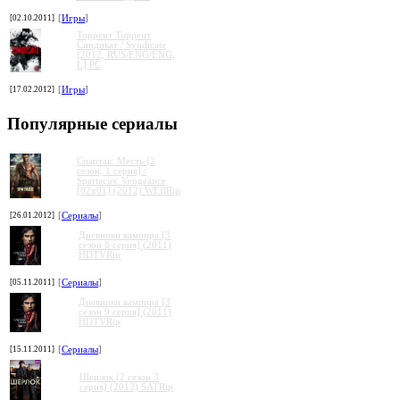
[02.10.2011]
[
Игры
]
Торрент Торрент
Cиндикат / Syndicate
[2012, RUS/ENG/ENG,
L] PC
[17.02.2012]
[
Игры
]
Популярные сериалы
Спартак: Месть [2
сезон, 1 серия] /
Spartacus: Vengeance
[02x01] (2012) WEBRip
[26.01.2012]
[
Сериалы
]
Дневники вампира [3
сезон 8 серия] (2011)
HDTVRip
[05.11.2011]
[
Сериалы
]
Дневники вампира [3
сезон 9 серия] (2011)
HDTVRip
[15.11.2011]
[
Сериалы
]
Шерлок (2 сезон 3
серия) (2012) SATRip