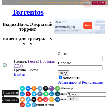
~ Кто приводи 10 и > человек/вдень по Якорному Адресу (
Пример
Torrentos
Выдох.Вдох.Открытый
торрент
клиент для трекера.—//
Логин:
—//—//—
Привет,
Гость
!
Профиль
|
Пароль:
ЛС
()
Группа "Гости"
Выйти
запомнить
Забыл пароль
|
Регистрация
Я.Мессенджер
ВКонтакте
Одноклассники
Telegram
X
Viber
WhatsApp
Похвалить
Мой Мир
Pinterest
Skype
Tumblr
Evernote
LinkedIn
LiveJournal