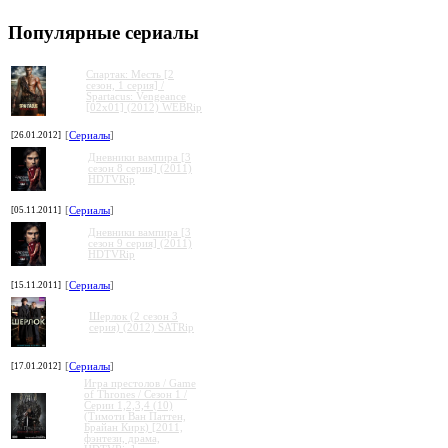
Популярные сериалы
Спартак: Месть [2
сезон, 1 серия] /
Spartacus: Vengeance
[02x01] (2012) WEBRip
[26.01.2012]
[
Сериалы
]
Дневники вампира [3
сезон 8 серия] (2011)
HDTVRip
[05.11.2011]
[
Сериалы
]
Дневники вампира [3
сезон 9 серия] (2011)
HDTVRip
[15.11.2011]
[
Сериалы
]
Шерлок (2 сезон 3
серия) (2012) SATRip
[17.01.2012]
[
Сериалы
]
Игра престолов / Game
of Thrones / Сезон 1 /
Серии 1,2,3,4 (10)
(Тимоти Ван Паттен,
Брайан Кирк) [2011,
фэнтези, драма,