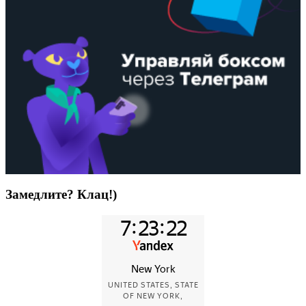
Замедлите? Клац!)