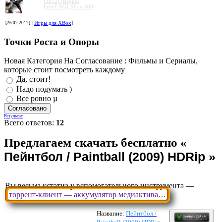
(2012) [Region
Free/ENG] Xbox 360
[26.02.2012]
[
Игры для XBox
]
Точки Роста и Опоры
Новая Категория На Согласование : Фильмы и Сериалы,
которые стоит посмотреть каждому
Да, стоит!
Надо подумать )
Все ровно µ
Результат
Всего ответов:
12
Вы весьма кстатиа у вспомогательного инструмента —
торрент-клиент — аккумулятор медиактива…
Название:
Пейнтбол /