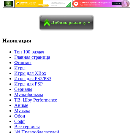
в
Blogger
Delicious
Digg
reddit
Pocket
Qzone
Renren
социалках:
Sina Weibo
Surfingbird
Tencent Weibo
Навигация
Топ 100 раздач
Главная страница
Фильмы
Игры
Игры для XBox
Игры для PS2/PS3
Игры для PSP
Сериалы
Мультфильмы
ТВ, Шоу Performance
Аниме
Музыка
Обои
Софт
Все сервисы
!\|/i Правообладателей