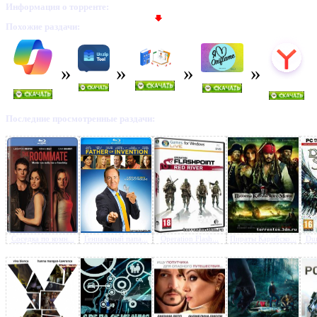
Информация о торренте:
Похожие раздачи:
Последние просмотренные раздачи:
Соседка по комн...
Гениальный папа...
Operation Flash...
Пираты Карибско...
Dun