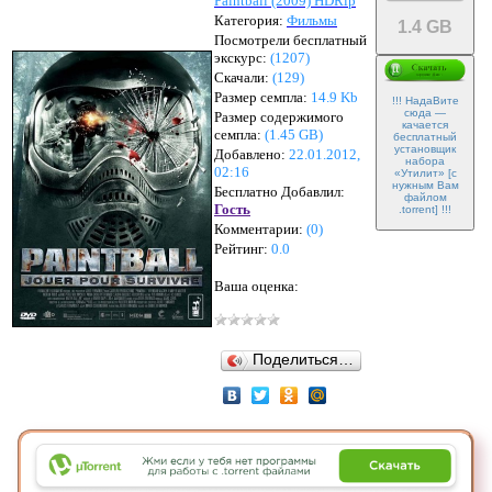
Paintball (2009) HDRip
Категория:
Фильмы
1.4 GB
Посмотрели бесплатный
экскурс:
(1207)
Скачали:
(
129
)
Размер семпла:
14.9 Kb
!!! НадаВите
сюда —
Размер содержимого
качается
семпла:
(
1.45 GB
)
бесплатный
установщик
Добавлено:
22.01.2012,
набора
02:16
«Утилит» [с
нужным Вам
Бесплатно Добавлил:
файлом
Гость
.torrent] !!!
Комментарии:
(
0
)
Рейтинг:
0.0
Ваша оценка:
Поделиться…