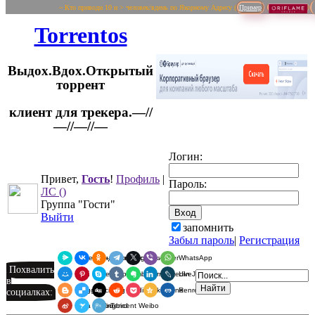
~ Кто приводи 10 и > человек/вдень по Якорному Адресу (
Пример
Torrentos
Выдох.Вдох.Открытый
торрент
клиент для трекера.—//
Логин:
—//—//—
Привет,
Гость
!
Профиль
|
Пароль:
ЛС
()
Группа "Гости"
Выйти
запомнить
Забыл пароль
|
Регистрация
Я.Мессенджер
ВКонтакте
Одноклассники
Telegram
X
Viber
WhatsApp
Похвалить
Мой Мир
Pinterest
Skype
Tumblr
Evernote
LinkedIn
LiveJournal