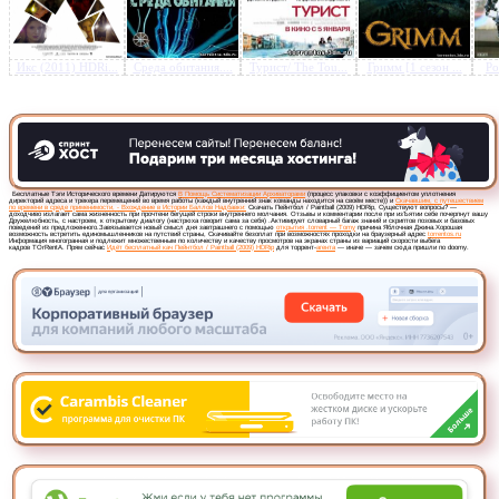
Икс (2011) HDRi...
Среда обитания....
Турист/ The Tou...
Гримм [1 сезон ...
Po
Предлагаем скачать бесплатн
Пейнтбол / Paintball (2009)