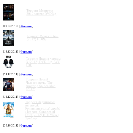
Торрент Мстители
2012 torrent DVDRip
[09.04.2012]
[
Фильмы
]
Торрент Морской бой
(2012) HDRip
»
»
»
»
[13.12.2011]
[
Фильмы
]
Торрент Люди в черном
3 (2012) DVD-Rip-AVC
| HD
[14.12.2011]
[
Фильмы
]
Торрент Новый
Человек-паук / The
Amazing Spider-Man
(2012)
[18.12.2011]
[
Фильмы
]
Торрент Ледниковый
период 4:
Континентальный дрейф
/ Ice Age: Continental
Drift (2012) HDTVRip |
Трейлер
[20.10.2011]
[
Фильмы
]