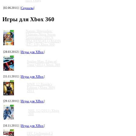
HDTVRip]
[02.06.2011]
[
Сериалы
]
Игры для Xbox 360
Naruto Shippuden:
Ultimate Ninja Storm
Generations (2012)
[PAL][ENG][L] (XGD3)
(LT+ 3.0) Xbox 360
[28.03.2012]
[
Игры для XBox
]
Spider-Man: Edge of
Time (2011) Xbox 360
[15.11.2011]
[
Игры для XBox
]
WWE 12 People's
Edition (Xbox 360)
2011
[29.12.2011]
[
Игры для XBox
]
NHL 12 (2011) Xbox
360
[16.11.2011]
[
Игры для XBox
]
UFC Undisputed 3