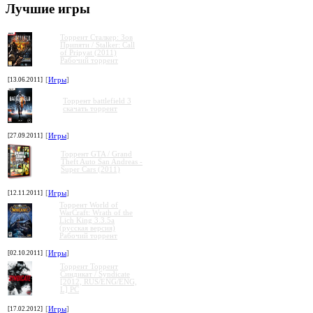
Лучшие игры
Торрент Сталкер: Зов
Припяти / Stalker: Call
of Pripyat (2011)
Рабочий торрент
[13.06.2011]
[
Игры
]
Торрент battlefield 3
скачать торрент
[27.09.2011]
[
Игры
]
Торрент GTA / Grand
Theft Auto San Andreas -
Super Cars (2011)
[12.11.2011]
[
Игры
]
Торрент World of
WarCraft: Wrath of the
Lich King 3.3.5a
(русская версия)
Рабочий торрент
[02.10.2011]
[
Игры
]
Торрент Торрент
Cиндикат / Syndicate
[2012, RUS/ENG/ENG,
L] PC
[17.02.2012]
[
Игры
]