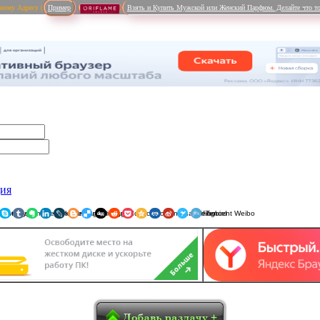
рному Адресу (
Пример
Взять и Купить Мужской или Женский Парфюм. Делайте что то
ция
ники
am
Viber
WhatsApp
Мой Мир
Pinterest
Skype
Tumblr
Evernote
LinkedIn
LiveJournal
Blogger
Delicious
Digg
reddit
Pocket
Qzone
Renren
Sina Weibo
Surfingbird
Tencent 