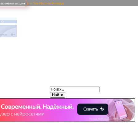
 новенькое сегодня
) — Тем Место на Билборде
Weibo