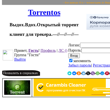
~ Кто приводи 10 и > человек/вдень по Яко
Torrentos
Выдох.Вдох.Открытый торрент
клиент для трекера.—//—//—//—
Логин:
Пароль:
Привет,
Гость
!
Профиль
|
ЛС
()
Группа "Гости"
Выйти
запомнить
Забыл пароль
|
Регистра
Похвалить в социалках:
Я.Мессенджер
ВКонтакте
Однокласс
Telegr
X