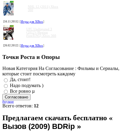
NHL 12 (2011) Xbox
360
[16.11.2011]
[
Игры для XBox
]
UFC Undisputed 3
(2012) [Region
Free/ENG] Xbox 360
[26.02.2012]
[
Игры для XBox
]
Точки Роста и Опоры
Новая Категория На Согласование : Фильмы и Сериалы,
которые стоит посмотреть каждому
Да, стоит!
Надо подумать )
Все ровно µ
Результат
Всего ответов:
12