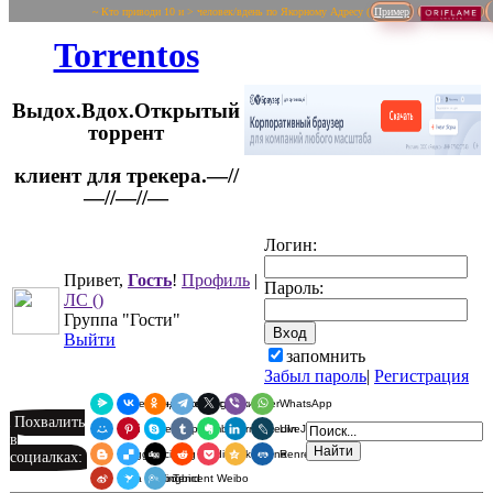
~ Кто приводи 10 и > человек/вдень по Якорному Адресу (
Пример
Torrentos
Выдох.Вдох.Открытый
торрент
клиент для трекера.—//
Логин:
—//—//—
Привет,
Гость
!
Профиль
|
Пароль:
ЛС
()
Группа "Гости"
Выйти
запомнить
Забыл пароль
|
Регистрация
Я.Мессенджер
ВКонтакте
Одноклассники
Telegram
X
Viber
WhatsApp
Похвалить
Мой Мир
Pinterest
Skype
Tumblr
Evernote
LinkedIn
LiveJournal