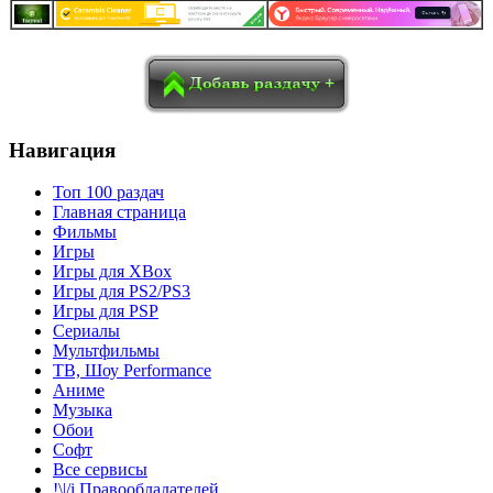
в
Blogger
Delicious
Digg
reddit
Pocket
Qzone
Renren
социалках:
Sina Weibo
Surfingbird
Tencent Weibo
Навигация
Топ 100 раздач
Главная страница
Фильмы
Игры
Игры для XBox
Игры для PS2/PS3
Игры для PSP
Сериалы
Мультфильмы
ТВ, Шоу Performance
Аниме
Музыка
Обои
Софт
Все сервисы
!\|/i Правообладателей