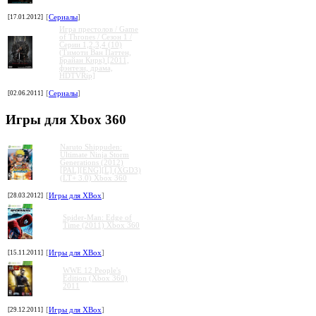
[17.01.2012]
[
Сериалы
]
Игра престолов / Game
of Thrones / Сезон 1 /
Серии 1,2,3,4 (10)
(Тимоти Ван Паттен,
Брайан Кирк) [2011,
фэнтези, драма,
HDTVRip]
[02.06.2011]
[
Сериалы
]
Игры для Xbox 360
Naruto Shippuden:
Ultimate Ninja Storm
Generations (2012)
[PAL][ENG][L] (XGD3)
(LT+ 3.0) Xbox 360
[28.03.2012]
[
Игры для XBox
]
Spider-Man: Edge of
Time (2011) Xbox 360
[15.11.2011]
[
Игры для XBox
]
WWE 12 People's
Edition (Xbox 360)
2011
[29.12.2011]
[
Игры для XBox
]