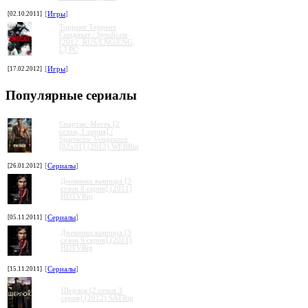
[02.10.2011]
[
Игры
]
Торрент Торрент
Cиндикат / Syndicate
[2012, RUS/ENG/ENG,
L] PC
[17.02.2012]
[
Игры
]
Популярные сериалы
Спартак: Месть [2
сезон, 1 серия] /
Spartacus: Vengeance
[02x01] (2012) WEBRip
[26.01.2012]
[
Сериалы
]
Дневники вампира [3
сезон 8 серия] (2011)
HDTVRip
[05.11.2011]
[
Сериалы
]
Дневники вампира [3
сезон 9 серия] (2011)
HDTVRip
[15.11.2011]
[
Сериалы
]
Шерлок (2 сезон 3
серия) (2012) SATRip