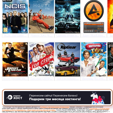
Предлагаем скачать бесплатн
Вызов (2009) BDRip
»
NCIS: The Game ...
Доктор Хаус [8 ...
Скачать Пункт н...
Aimp+SkinEditor...
Ко
Агент Джонни Ин...
Гоп-стоп (2010)...
Топ Гир в Кино ...
Интерны [81-106...
Аре