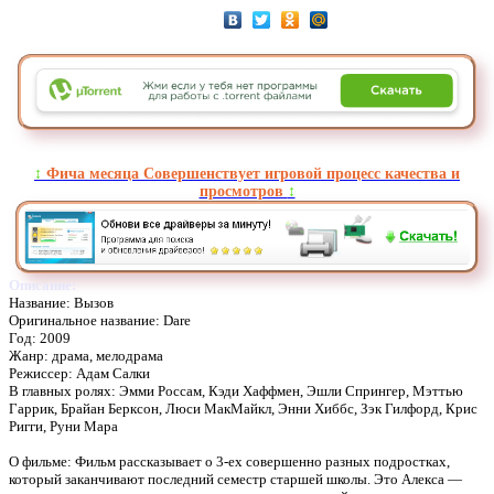
↕️
Фича месяца Совершенствует игровой процесс качества и
просмотров
↕️
Описание:
Название: Вызов
Оригинальное название: Dare
Год: 2009
Жанр: драма, мелодрама
Режиссер: Адам Салки
В главных ролях: Эмми Россам, Кэди Хаффмен, Эшли Спрингер, Мэттью
Гаррик, Брайан Берксон, Люси МакМайкл, Энни Хиббс, Зэк Гилфорд, Крис
Ригги, Руни Мара
О фильме: Фильм рассказывает о 3-ех совершенно разных подростках,
который заканчивают последний семестр старшей школы. Это Алекса —