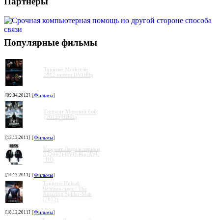
Партнеры
Популярные фильмы
Торрент Мстители
2012 torrent DVDRip
[09.04.2012]
[
Фильмы
]
Торрент Морской бой
(2012) HDRip
[13.12.2011]
[
Фильмы
]
Торрент Люди в черном
3 (2012) DVD-Rip-AVC
| HD
[14.12.2011]
[
Фильмы
]
Торрент Новый
Человек-паук / The
Amazing Spider-Man
(2012)
[18.12.2011]
[
Фильмы
]