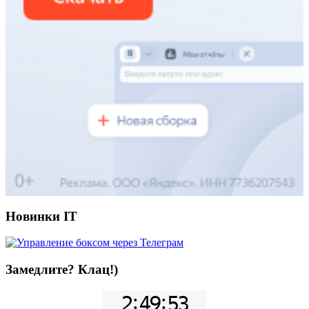
Новинки IT
Замедлите? Клац!)