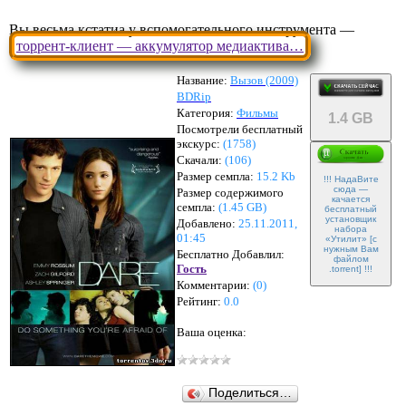
Вы весьма кстатиа у вспомогательного инструмента —
торрент-клиент — аккумулятор медиактива…
Название:
Вызов (2009)
BDRip
Категория:
Фильмы
1.4 GB
Посмотрели бесплатный
экскурс:
(1758)
Скачали:
(
106
)
Размер семпла:
15.2 Kb
!!! НадаВите
сюда —
Размер содержимого
качается
семпла:
(
1.45 GB
)
бесплатный
установщик
Добавлено:
25.11.2011,
набора
01:45
«Утилит» [с
нужным Вам
Бесплатно Добавлил:
файлом
Гость
.torrent] !!!
Комментарии:
(
0
)
Рейтинг:
0.0
Ваша оценка:
Поделиться…