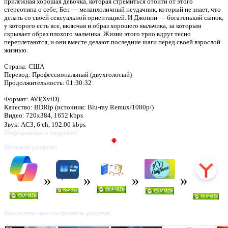
прилежная хорошая девочка, которая стремиться отойти от этого
стереотипа о себе; Бен — меланхоличный неудачник, который не знает, что
делать со своей сексуальной ориентацией. И Джонни — богатенький сынок,
у которого есть все, включая и образ хорошего мальчика, за которым
скрывает образ плохого мальчика. Жизни этого трио вдруг тесно
переплетаются, и они вместе делают последние шаги перед своей взрослой
жизнью.
Страна: США
Перевод: Профессиональный (двухголосый)
Продолжительность: 01:30:32
Формат: AVI(XviD)
Качество: BDRip (источник: Blu-ray Remux/1080p/)
Видео: 720x384, 1652 kbps
Звук: AC3, 6 ch, 192.00 kbps
Информация о торренте:
Похожие раздачи:
Последние просмотренные раздачи: