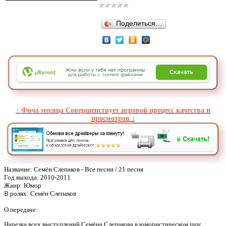
Поделиться…
↕️
Фича месяца Совершенствует игровой процесс качества и
просмотров
↕️
Описание:
Название: Семён Слепаков - Все песни / 21 песня
Год выхода: 2010-2011
Жанр: Юмор
В ролях: Семён Слепаков
О передаче:
Нарезка всех выступлений Семёна Слепакова в юмористическом шоу