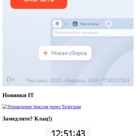
Новинки IT
Замедлите? Клац!)