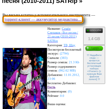
Вы весьма кстатиа у вспомогательного инструмента —
торрент-клиент — аккумулятор медиактива…
Название:
Семён
Слепаков - Все песни /
21 песня (2010-2011)
1.4 GB
SATRip
Категория:
ТВ, Шоу
Посмотрели бесплатный
экскурс:
(2794)
!!! НадаВите
Скачали:
(
383
)
сюда —
качается
Размер семпла:
21.3 Kb
бесплатный
установщик
Размер содержимого
набора
семпла:
(
962.62 MB
)
«Утилит» [с
нужным Вам
Добавлено:
11.01.2012,
файлом
23:06
.torrent] !!!
Бесплатно Добавлил:
Гость
Комментарии:
(
0
)
Рейтинг:
0.0
Ваша оценка: