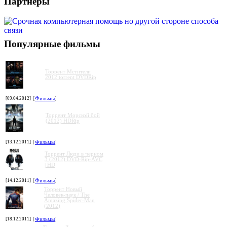
Партнеры
Популярные фильмы
Торрент Мстители
2012 torrent DVDRip
[09.04.2012]
[
Фильмы
]
Торрент Морской бой
(2012) HDRip
[13.12.2011]
[
Фильмы
]
Торрент Люди в черном
3 (2012) DVD-Rip-AVC
| HD
[14.12.2011]
[
Фильмы
]
Торрент Новый
Человек-паук / The
Amazing Spider-Man
(2012)
[18.12.2011]
[
Фильмы
]