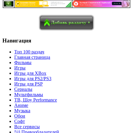
в
Blogger
Delicious
Digg
reddit
Pocket
Qzone
Renren
социалках:
Sina Weibo
Surfingbird
Tencent Weibo
Навигация
Топ 100 раздач
Главная страница
Фильмы
Игры
Игры для XBox
Игры для PS2/PS3
Игры для PSP
Сериалы
Мультфильмы
ТВ, Шоу Performance
Аниме
Музыка
Обои
Софт
Все сервисы
!\|/i Правообладателей