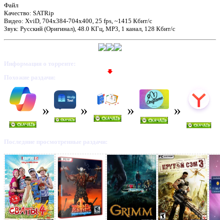
Файл
Качество: SATRip
Видео: XviD, 704x384-704x400, 25 fps, ~1415 Кбит/с
Звук: Русский (Оригинал), 48.0 КГц, MP3, 1 канал, 128 Кбит/с
Предлагаем скачать бесплатн
Семён Слепаков - Все песни
Информация о торренте:
Похожие раздачи:
песня (2010-2011) SATRip
»
Последние просмотренные раздачи: