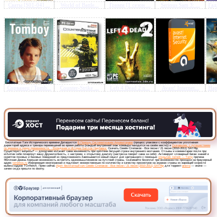
Сваты [S01-04] ...
World of Battle...
Гримм [1 сезон ...
Serious Sam 3: ...
Гад
Сорванец / Tomb...
Counter-Strike ...
Left 4 Dead 2 n...
Avast! Internet...
Нар