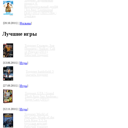
Торрент Ледниковый
период 4:
Континентальный дрейф
/ Ice Age: Continental
Drift (2012) HDTVRip |
Трейлер
[20.10.2011]
[
Фильмы
]
Лучшие игры
Торрент Сталкер: Зов
Припяти / Stalker: Call
of Pripyat (2011)
Рабочий торрент
[13.06.2011]
[
Игры
]
»
»
»
»
Торрент battlefield 3
скачать торрент
[27.09.2011]
[
Игры
]
Торрент GTA / Grand
Theft Auto San Andreas -
Super Cars (2011)
[12.11.2011]
[
Игры
]
Торрент World of
WarCraft: Wrath of the
Lich King 3.3.5a
(русская версия)
Рабочий торрент