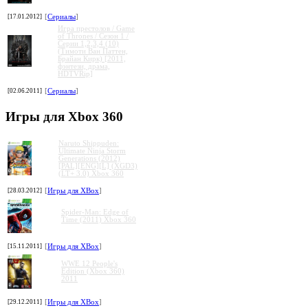
[17.01.2012]
[
Сериалы
]
Игра престолов / Game
of Thrones / Сезон 1 /
Серии 1,2,3,4 (10)
(Тимоти Ван Паттен,
Брайан Кирк) [2011,
фэнтези, драма,
HDTVRip]
[02.06.2011]
[
Сериалы
]
Игры для Xbox 360
Naruto Shippuden:
Ultimate Ninja Storm
Generations (2012)
[PAL][ENG][L] (XGD3)
(LT+ 3.0) Xbox 360
[28.03.2012]
[
Игры для XBox
]
Spider-Man: Edge of
Time (2011) Xbox 360
[15.11.2011]
[
Игры для XBox
]
WWE 12 People's
Edition (Xbox 360)
2011
[29.12.2011]
[
Игры для XBox
]