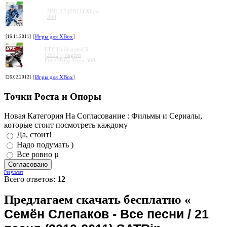
NHL 12 (2011) Xbox
360
[16.11.2011]
[
Игры для XBox
]
UFC Undisputed 3
(2012) [Region
Free/ENG] Xbox 360
[26.02.2012]
[
Игры для XBox
]
Точки Роста и Опоры
Новая Категория На Согласование : Фильмы и Сериалы,
которые стоит посмотреть каждому
Да, стоит!
Надо подумать )
Все ровно µ
Результат
Всего ответов:
12