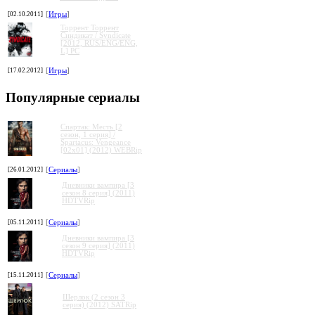
[02.10.2011]
[
Игры
]
Торрент Торрент
Cиндикат / Syndicate
[2012, RUS/ENG/ENG,
L] PC
[17.02.2012]
[
Игры
]
Популярные сериалы
Спартак: Месть [2
сезон, 1 серия] /
Spartacus: Vengeance
[02x01] (2012) WEBRip
[26.01.2012]
[
Сериалы
]
Дневники вампира [3
сезон 8 серия] (2011)
HDTVRip
[05.11.2011]
[
Сериалы
]
Дневники вампира [3
сезон 9 серия] (2011)
HDTVRip
[15.11.2011]
[
Сериалы
]
Шерлок (2 сезон 3
серия) (2012) SATRip