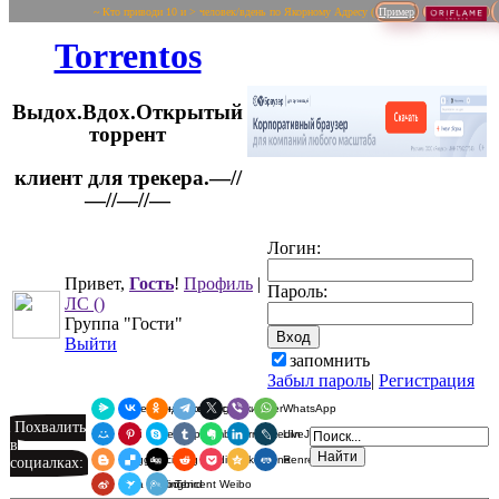
~ Кто приводи 10 и > человек/вдень по Якорному Адресу (
Пример
Torrentos
Выдох.Вдох.Открытый
торрент
клиент для трекера.—//
Логин:
—//—//—
Привет,
Гость
!
Профиль
|
Пароль:
ЛС
()
Группа "Гости"
Выйти
запомнить
Забыл пароль
|
Регистрация
Я.Мессенджер
ВКонтакте
Одноклассники
Telegram
X
Viber
WhatsApp
Похвалить
Мой Мир
Pinterest
Skype
Tumblr
Evernote
LinkedIn
LiveJournal