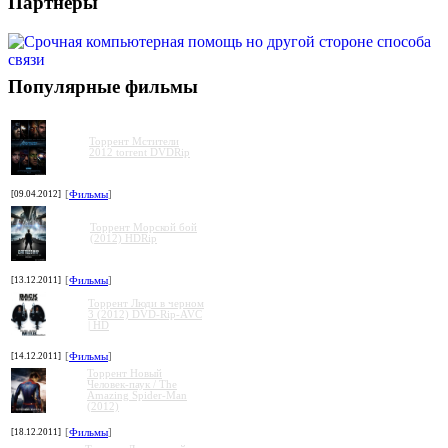
Партнеры
Популярные фильмы
Торрент Мстители
2012 torrent DVDRip
[09.04.2012]
[
Фильмы
]
Торрент Морской бой
(2012) HDRip
[13.12.2011]
[
Фильмы
]
Торрент Люди в черном
3 (2012) DVD-Rip-AVC
| HD
[14.12.2011]
[
Фильмы
]
Торрент Новый
Человек-паук / The
Amazing Spider-Man
(2012)
[18.12.2011]
[
Фильмы
]