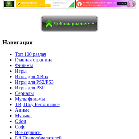
в
Blogger
Delicious
Digg
reddit
Pocket
Qzone
Renren
социалках:
Sina Weibo
Surfingbird
Tencent Weibo
Навигация
Топ 100 раздач
Главная страница
Фильмы
Игры
Игры для XBox
Игры для PS2/PS3
Игры для PSP
Сериалы
Мультфильмы
ТВ, Шоу Performance
Аниме
Музыка
Обои
Софт
Все сервисы
!\|/i Правообладателей