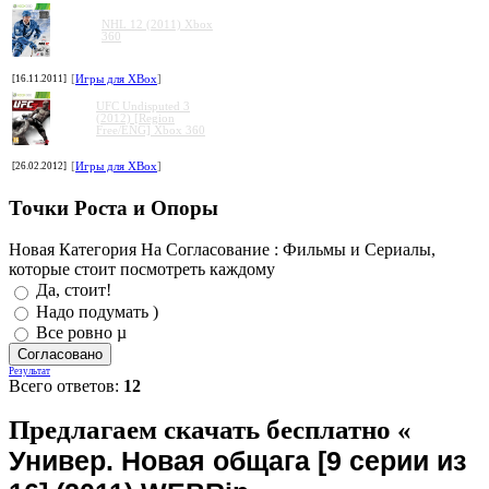
NHL 12 (2011) Xbox
360
[16.11.2011]
[
Игры для XBox
]
UFC Undisputed 3
(2012) [Region
Free/ENG] Xbox 360
[26.02.2012]
[
Игры для XBox
]
Точки Роста и Опоры
Новая Категория На Согласование : Фильмы и Сериалы,
которые стоит посмотреть каждому
Да, стоит!
Надо подумать )
Все ровно µ
Результат
Всего ответов:
12