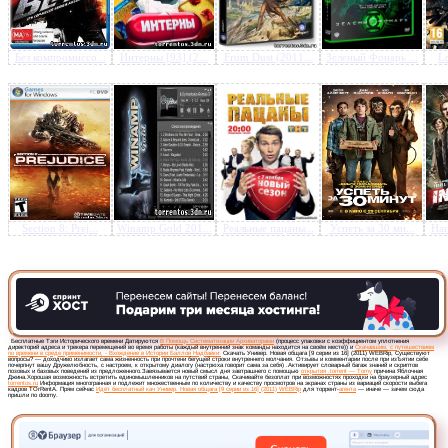
Без компромиссо...
Интерны [93] (2...
From Dust (2011...
Зеленый Фонарь ...
Lo
Предлагаем скачать бесплатн
Универ. Новая общага [9 се
16] (2011) WEBRip
»
Section 8: Prej...
Winamp Gold 201...
Реальные пацаны...
Успеть за 30 ми...
Наи