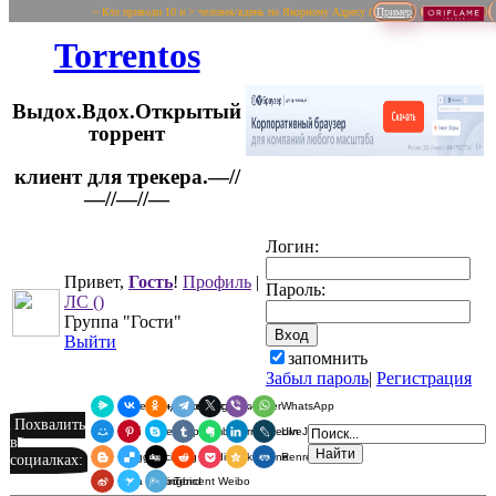
~ Кто приводи 10 и > человек/вдень по Якорному Адресу (
Пример
Torrentos
Выдох.Вдох.Открытый
торрент
клиент для трекера.—//
Логин:
—//—//—
Привет,
Гость
!
Профиль
|
Пароль:
ЛС
()
Группа "Гости"
Выйти
запомнить
Забыл пароль
|
Регистрация
Я.Мессенджер
ВКонтакте
Одноклассники
Telegram
X
Viber
WhatsApp
Похвалить
Мой Мир
Pinterest
Skype
Tumblr
Evernote
LinkedIn
LiveJournal