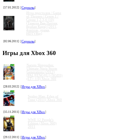
[17.01.2012]
[
Сериалы
]
Игра престолов / Game
of Thrones / Сезон 1 /
Серии 1,2,3,4 (10)
(Тимоти Ван Паттен,
Брайан Кирк) [2011,
фэнтези, драма,
HDTVRip]
[02.06.2011]
[
Сериалы
]
Игры для Xbox 360
Naruto Shippuden:
Ultimate Ninja Storm
Generations (2012)
[PAL][ENG][L] (XGD3)
(LT+ 3.0) Xbox 360
[28.03.2012]
[
Игры для XBox
]
Spider-Man: Edge of
Time (2011) Xbox 360
[15.11.2011]
[
Игры для XBox
]
WWE 12 People's
Edition (Xbox 360)
2011
[29.12.2011]
[
Игры для XBox
]