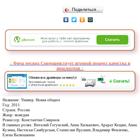
Поделиться…
↕️
Фича месяца Совершенствует игровой процесс качества и
просмотров
↕️
Описание:
Название: Универ. Новая общага
Год: 2011
Страна: Россия
Жанр: комедия
Режиссер: Константин Смирнов
В главных ролях: Виталий Гогунский, Анна Хилькевич, Арарат Кещян, Анна
Кузина, Настасья Самбурская, Станислав Ярушин, Владимир Фекленко,
Елена Валюшкина