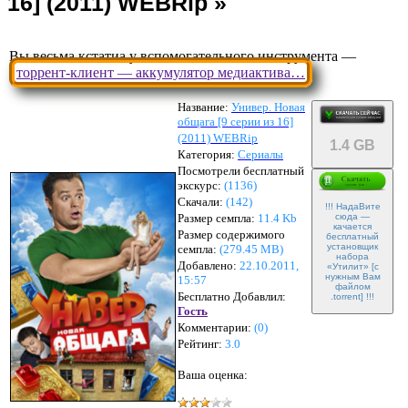
Вы весьма кстатиа у вспомогательного инструмента —
торрент-клиент — аккумулятор медиактива…
Название:
Универ. Новая
общага [9 серии из 16]
(2011) WEBRip
1.4 GB
Категория:
Сериалы
Посмотрели бесплатный
экскурс:
(1136)
Скачали:
(
142
)
!!! НадаВите
Размер семпла:
11.4 Kb
сюда —
качается
Размер содержимого
бесплатный
установщик
семпла:
(
279.45 MB
)
набора
Добавлено:
22.10.2011,
«Утилит» [с
нужным Вам
15:57
файлом
Бесплатно Добавлил:
.torrent] !!!
Гость
Комментарии:
(
0
)
Рейтинг:
3.0
Ваша оценка: