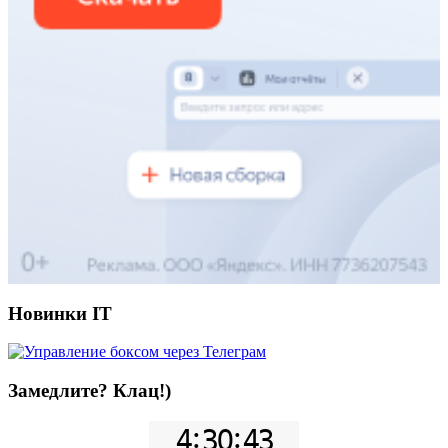
Новинки IT
Замедлите? Клац!)