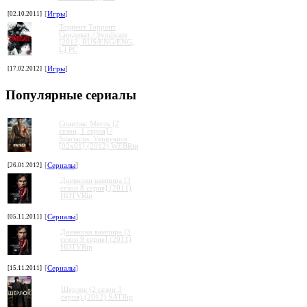
[02.10.2011]
[
Игры
]
Торрент Торрент
Cиндикат / Syndicate
[2012, RUS/ENG/ENG,
L] PC
[17.02.2012]
[
Игры
]
Популярные сериалы
Спартак: Месть [2
сезон, 1 серия] /
Spartacus: Vengeance
[02x01] (2012) WEBRip
[26.01.2012]
[
Сериалы
]
Дневники вампира [3
сезон 8 серия] (2011)
HDTVRip
[05.11.2011]
[
Сериалы
]
Дневники вампира [3
сезон 9 серия] (2011)
HDTVRip
[15.11.2011]
[
Сериалы
]
Шерлок (2 сезон 3
серия) (2012) SATRip