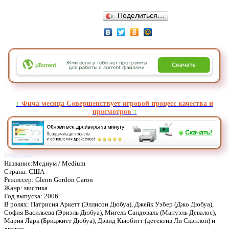
Поделиться…
↕️
Фича месяца Совершенствует игровой процесс качества и
просмотров
↕️
Описание:
Название:Медиум / Medium
Страна: США
Режиссер: Glenn Gordon Caron
Жанр: мистика
Год выпуска: 2006
В ролях: Патрисия Аркетт (Эллисон Дюбуа), Джейк Уэбер (Джо Дюбуа),
София Васильева (Эриэль Дюбуа), Мигель Сандоваль (Мануэль Девалос),
Мария Ларк (Бриджитт Дюбуа), Дэвид Кьюбитт (детектив Ли Скэнлон) и
другие.