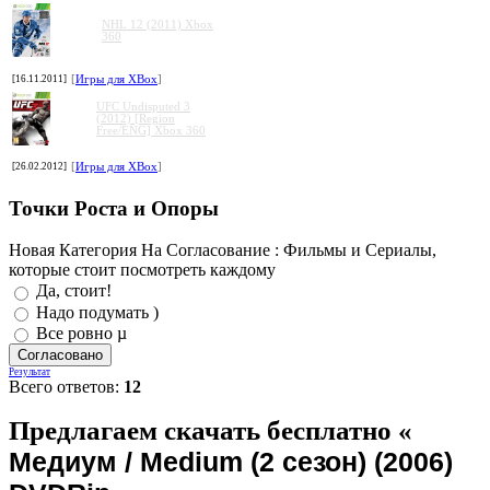
NHL 12 (2011) Xbox
360
[16.11.2011]
[
Игры для XBox
]
UFC Undisputed 3
(2012) [Region
Free/ENG] Xbox 360
[26.02.2012]
[
Игры для XBox
]
Точки Роста и Опоры
Новая Категория На Согласование : Фильмы и Сериалы,
которые стоит посмотреть каждому
Да, стоит!
Надо подумать )
Все ровно µ
Результат
Всего ответов:
12