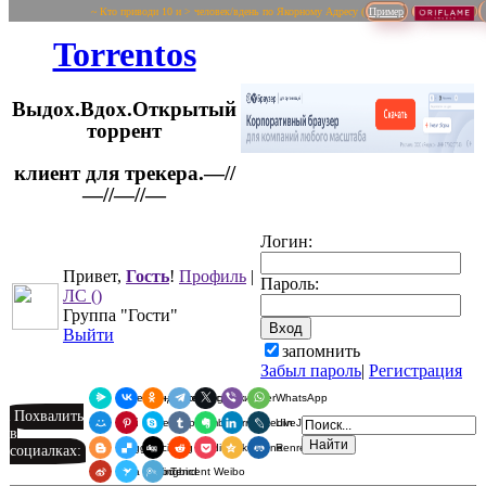
~ Кто приводи 10 и > человек/вдень по Якорному Адресу (
Пример
Torrentos
Выдох.Вдох.Открытый
торрент
клиент для трекера.—//
Логин:
—//—//—
Привет,
Гость
!
Профиль
|
Пароль:
ЛС
()
Группа "Гости"
Выйти
запомнить
Забыл пароль
|
Регистрация
Я.Мессенджер
ВКонтакте
Одноклассники
Telegram
X
Viber
WhatsApp
Похвалить
Мой Мир
Pinterest
Skype
Tumblr
Evernote
LinkedIn
LiveJournal