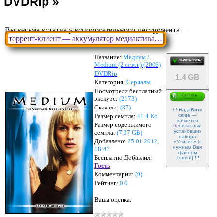
Вы весьма кстатиа у вспомогательного инструмента —
торрент-клиент — аккумулятор медиактива…
Название:
Медиум /
Medium (2 сезон) (2006)
DVDRip
1.4 GB
Категория:
Сериалы
Посмотрели бесплатный
экскурс:
(2173)
Скачали:
(
87
)
!!! НадаВите
Размер семпла:
41.4 Kb
сюда —
качается
Размер содержимого
бесплатный
установщик
семпла:
(
7.97 GB
)
набора
Добавлено:
25.01.2012,
«Утилит» [с
нужным Вам
18:47
файлом
Бесплатно Добавлил:
.torrent] !!!
Гость
Комментарии:
(
0
)
Рейтинг:
0.0
Ваша оценка: