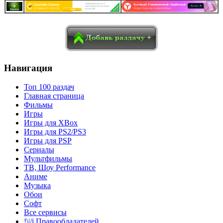
в
Blogger
Delicious
Digg
reddit
Pocket
Qzone
Renren
социалках:
Sina Weibo
Surfingbird
Tencent Weibo
Навигация
Топ 100 раздач
Главная страница
Фильмы
Игры
Игры для XBox
Игры для PS2/PS3
Игры для PSP
Сериалы
Мультфильмы
ТВ, Шоу Performance
Аниме
Музыка
Обои
Софт
Все сервисы
!\|/i Правообладателей