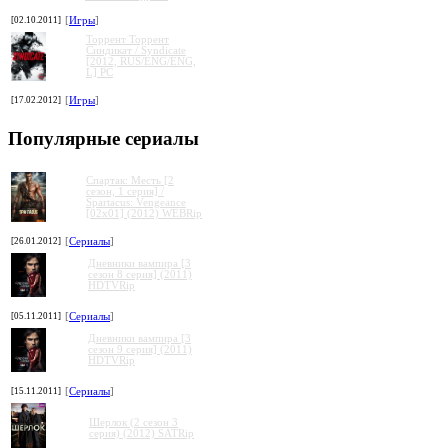
[02.10.2011]
[
Игры
]
Торрент Торрент
Cиндикат / Syndicate
[2012, RUS/ENG/ENG,
L] PC
[17.02.2012]
[
Игры
]
Популярные сериалы
Спартак: Месть [2
сезон, 1 серия] /
Spartacus: Vengeance
[02x01] (2012) WEBRip
[26.01.2012]
[
Сериалы
]
Дневники вампира [3
сезон 8 серия] (2011)
HDTVRip
[05.11.2011]
[
Сериалы
]
Дневники вампира [3
сезон 9 серия] (2011)
HDTVRip
[15.11.2011]
[
Сериалы
]
Шерлок (2 сезон 3
серия) (2012) SATRip