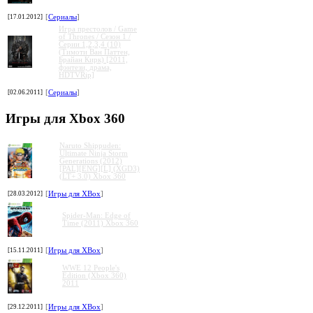
[17.01.2012]
[
Сериалы
]
Игра престолов / Game
of Thrones / Сезон 1 /
Серии 1,2,3,4 (10)
(Тимоти Ван Паттен,
Брайан Кирк) [2011,
фэнтези, драма,
HDTVRip]
[02.06.2011]
[
Сериалы
]
Игры для Xbox 360
Naruto Shippuden:
Ultimate Ninja Storm
Generations (2012)
[PAL][ENG][L] (XGD3)
(LT+ 3.0) Xbox 360
[28.03.2012]
[
Игры для XBox
]
Spider-Man: Edge of
Time (2011) Xbox 360
[15.11.2011]
[
Игры для XBox
]
WWE 12 People's
Edition (Xbox 360)
2011
[29.12.2011]
[
Игры для XBox
]