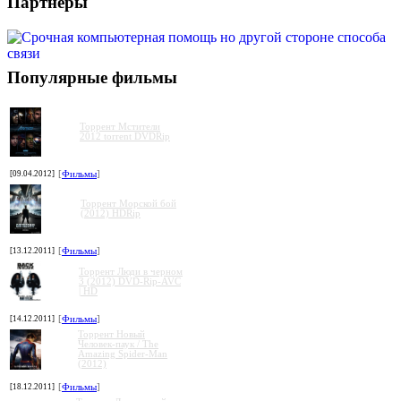
Партнеры
Популярные фильмы
Торрент Мстители
2012 torrent DVDRip
[09.04.2012]
[
Фильмы
]
Торрент Морской бой
(2012) HDRip
[13.12.2011]
[
Фильмы
]
Торрент Люди в черном
3 (2012) DVD-Rip-AVC
| HD
[14.12.2011]
[
Фильмы
]
Торрент Новый
Человек-паук / The
Amazing Spider-Man
(2012)
[18.12.2011]
[
Фильмы
]