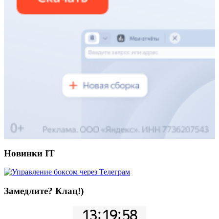
Новинки IT
Замедлите? Клац!)