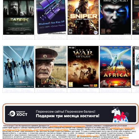
Предлагаем скачать бесплатн
Пожиратели / Ea...
Windows SP3 Sea...
Ghost warrior /...
Hard Reset [201...
Отс
Медиум / Medium (2 сезон) 
DVDRip
»
Люди Икс: Первы...
Утомленные солн...
Men of War: Vie...
Волшебное путеш...
Al