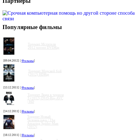
Партнеры
Популярные фильмы
Торрент Мстители
2012 torrent DVDRip
[09.04.2012]
[
Фильмы
]
Торрент Морской бой
(2012) HDRip
[13.12.2011]
[
Фильмы
]
Торрент Люди в черном
3 (2012) DVD-Rip-AVC
| HD
[14.12.2011]
[
Фильмы
]
Торрент Новый
Человек-паук / The
Amazing Spider-Man
(2012)
[18.12.2011]
[
Фильмы
]