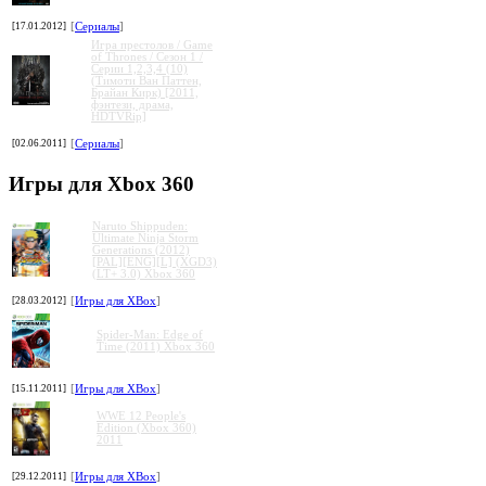
[17.01.2012]
[
Сериалы
]
Игра престолов / Game
of Thrones / Сезон 1 /
Серии 1,2,3,4 (10)
(Тимоти Ван Паттен,
Брайан Кирк) [2011,
фэнтези, драма,
HDTVRip]
[02.06.2011]
[
Сериалы
]
Игры для Xbox 360
Naruto Shippuden:
Ultimate Ninja Storm
Generations (2012)
[PAL][ENG][L] (XGD3)
(LT+ 3.0) Xbox 360
[28.03.2012]
[
Игры для XBox
]
Spider-Man: Edge of
Time (2011) Xbox 360
[15.11.2011]
[
Игры для XBox
]
WWE 12 People's
Edition (Xbox 360)
2011
[29.12.2011]
[
Игры для XBox
]