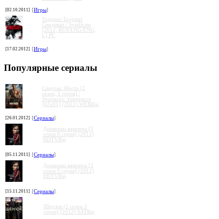
[02.10.2011]
[
Игры
]
Торрент Торрент
Cиндикат / Syndicate
[2012, RUS/ENG/ENG,
L] PC
[17.02.2012]
[
Игры
]
Популярные сериалы
Спартак: Месть [2
сезон, 1 серия] /
Spartacus: Vengeance
[02x01] (2012) WEBRip
[26.01.2012]
[
Сериалы
]
Дневники вампира [3
сезон 8 серия] (2011)
HDTVRip
[05.11.2011]
[
Сериалы
]
Дневники вампира [3
сезон 9 серия] (2011)
HDTVRip
[15.11.2011]
[
Сериалы
]
Шерлок (2 сезон 3
серия) (2012) SATRip