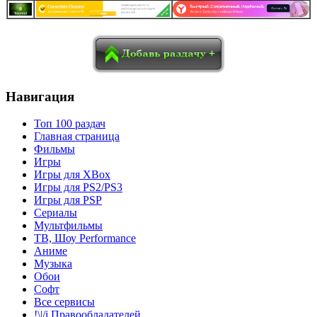
в
Blogger
Delicious
Digg
reddit
Pocket
Qzone
Renren
социалках:
Sina Weibo
Surfingbird
Tencent Weibo
Навигация
Топ 100 раздач
Главная страница
Фильмы
Игры
Игры для XBox
Игры для PS2/PS3
Игры для PSP
Сериалы
Мультфильмы
ТВ, Шоу Performance
Аниме
Музыка
Обои
Софт
Все сервисы
!\|/i Правообладателей