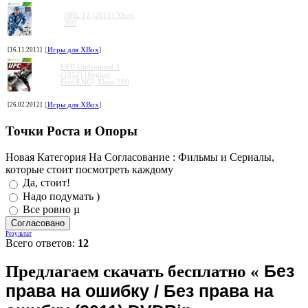
NHL 12 (2011) Xbox
360
[16.11.2011]
[
Игры для XBox
]
UFC Undisputed 3
(2012) [Region
Free/ENG] Xbox 360
[26.02.2012]
[
Игры для XBox
]
Точки Роста и Опоры
Новая Категория На Согласование : Фильмы и Сериалы,
которые стоит посмотреть каждому
Да, стоит!
Надо подумать )
Все ровно µ
Результат
Всего ответов:
12