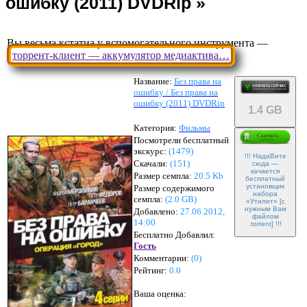
Вы весьма кстатиа у вспомогательного инструмента —
торрент-клиент — аккумулятор медиактива…
Название:
Без права на
ошибку / Без права на
ошибку (2011) DVDRip
1.4 GB
Категория:
Фильмы
Посмотрели бесплатный
экскурс:
(1479)
!!! НадаВите
Скачали:
(
151
)
сюда —
качается
Размер семпла:
20.5 Kb
бесплатный
установщик
Размер содержимого
набора
семпла:
(
2.0 GB
)
«Утилит» [с
нужным Вам
Добавлено:
27.06.2012,
файлом
14:00
.torrent] !!!
Бесплатно Добавлил:
Гость
Комментарии:
(
0
)
Рейтинг:
0.0
Ваша оценка: