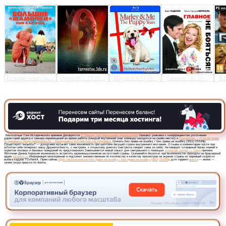
Большие мамочки...
Opera AC+ 10.61...
Марли и я 2 (20...
Главное - не бо...
R.U