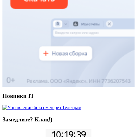
Новинки IT
Замедлите? Клац!)