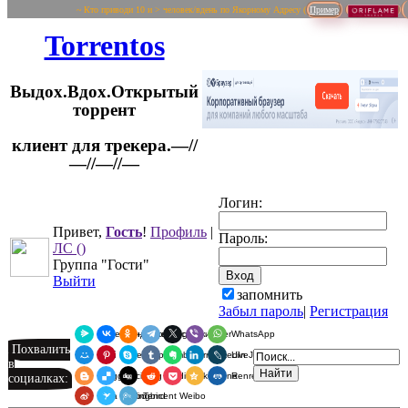
~ Кто приводи 10 и > человек/вдень по Якорному Адресу (
Пример
Torrentos
Выдох.Вдох.Открытый
торрент
клиент для трекера.—//
Логин:
—//—//—
Привет,
Гость
!
Профиль
|
Пароль:
ЛС
()
Группа "Гости"
Выйти
запомнить
Забыл пароль
|
Регистрация
Я.Мессенджер
ВКонтакте
Одноклассники
Telegram
X
Viber
WhatsApp
Похвалить
Мой Мир
Pinterest
Skype
Tumblr
Evernote
LinkedIn
LiveJournal