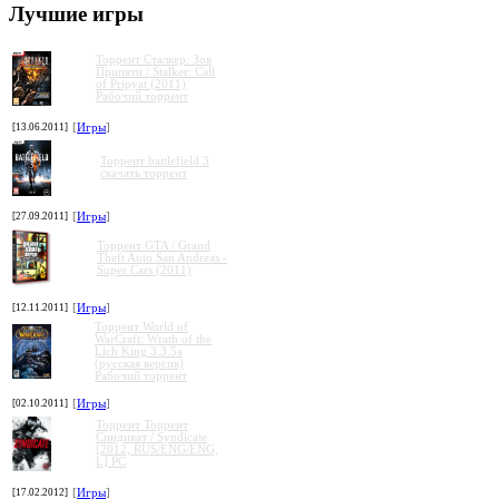
Лучшие игры
Торрент Сталкер: Зов
Припяти / Stalker: Call
of Pripyat (2011)
Рабочий торрент
[13.06.2011]
[
Игры
]
Торрент battlefield 3
скачать торрент
[27.09.2011]
[
Игры
]
Торрент GTA / Grand
Theft Auto San Andreas -
Super Cars (2011)
[12.11.2011]
[
Игры
]
Торрент World of
WarCraft: Wrath of the
Lich King 3.3.5a
(русская версия)
Рабочий торрент
[02.10.2011]
[
Игры
]
Торрент Торрент
Cиндикат / Syndicate
[2012, RUS/ENG/ENG,
L] PC
[17.02.2012]
[
Игры
]