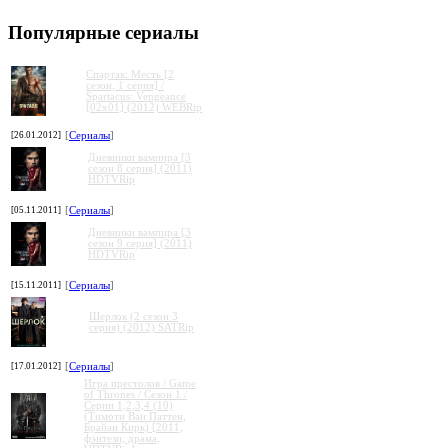
Популярные сериалы
Спартак: Месть [2
сезон, 1 серия] /
Spartacus: Vengeance
[02x01] (2012) WEBRip
[26.01.2012]
[
Сериалы
]
Дневники вампира [3
сезон 8 серия] (2011)
HDTVRip
[05.11.2011]
[
Сериалы
]
Дневники вампира [3
сезон 9 серия] (2011)
HDTVRip
[15.11.2011]
[
Сериалы
]
Шерлок (2 сезон 3
серия) (2012) SATRip
[17.01.2012]
[
Сериалы
]
Игра престолов / Game
of Thrones / Сезон 1 /
Серии 1,2,3,4 (10)
(Тимоти Ван Паттен,
Брайан Кирк) [2011,
фэнтези, драма,