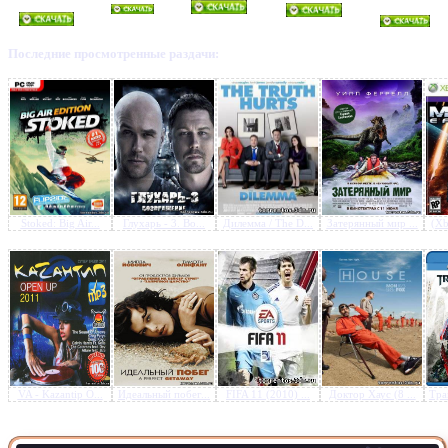
Последние просмотренные раздачи:
Stoked: Big Air...
Глухарь - 3. Во...
Дилемма / The D...
Затерянный мир ...
(Xb
VA - Kazantip O...
Идеальный побег...
FIFA 11 (2010) ...
Доктор Хаус (8 ...
Тра