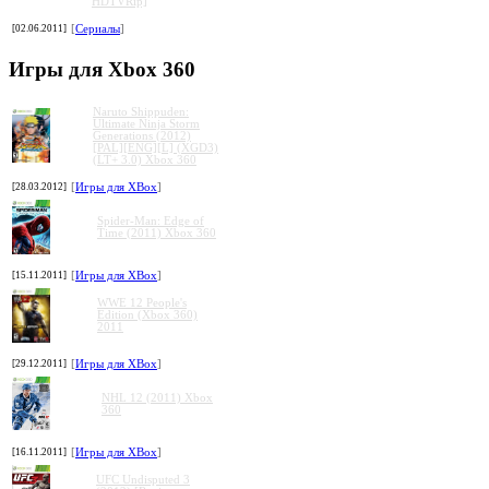
HDTVRip]
[02.06.2011]
[
Сериалы
]
Игры для Xbox 360
Naruto Shippuden:
Ultimate Ninja Storm
Generations (2012)
[PAL][ENG][L] (XGD3)
(LT+ 3.0) Xbox 360
[28.03.2012]
[
Игры для XBox
]
Spider-Man: Edge of
Time (2011) Xbox 360
[15.11.2011]
[
Игры для XBox
]
WWE 12 People's
Edition (Xbox 360)
2011
[29.12.2011]
[
Игры для XBox
]
NHL 12 (2011) Xbox
360
[16.11.2011]
[
Игры для XBox
]
UFC Undisputed 3