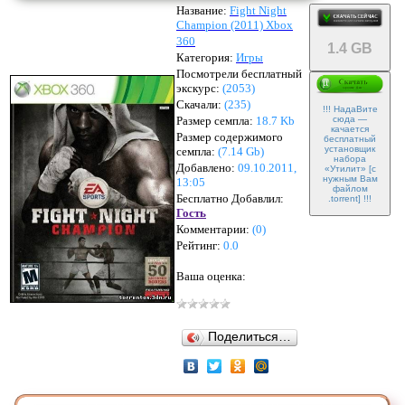
Название:
Fight Night
Champion (2011) Xbox
360
1.4 GB
Категория:
Игры
Посмотрели бесплатный
экскурс:
(2053)
Скачали:
(
235
)
!!! НадаВите
Размер семпла:
18.7 Kb
сюда —
качается
Размер содержимого
бесплатный
установщик
семпла:
(
7.14 Gb
)
набора
Добавлено:
09.10.2011,
«Утилит» [с
нужным Вам
13:05
файлом
Бесплатно Добавлил:
.torrent] !!!
Гость
Комментарии:
(
0
)
Рейтинг:
0.0
Ваша оценка:
Поделиться…