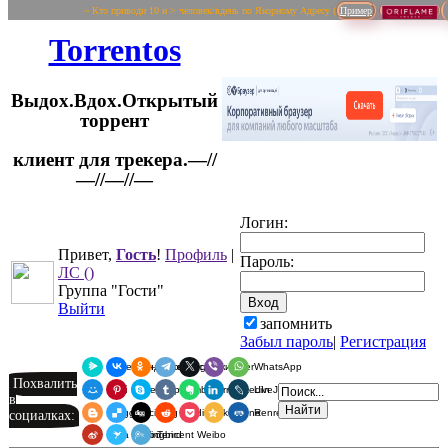
~ Кто приводи 10 и > человек/вдень по Якорному Адресу (
Пример
Torrentos
Выдох.Вдох.Открытый
торрент
клиент для трекера.—//
Логин:
—//—//—
Привет,
Гость
!
Профиль
|
Пароль:
ЛС
()
Группа "Гости"
Выйти
запомнить
Забыл пароль
|
Регистрация
Я.Мессенджер
ВКонтакте
Одноклассники
Telegram
X
Viber
WhatsApp
Похвалить
Мой Мир
Pinterest
Skype
Tumblr
Evernote
LinkedIn
LiveJournal