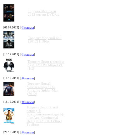
Торрент Мстители
2012 torrent DVDRip
[09.04.2012]
[
Фильмы
]
»
»
»
»
Торрент Морской бой
(2012) HDRip
[13.12.2011]
[
Фильмы
]
Торрент Люди в черном
3 (2012) DVD-Rip-AVC
| HD
[14.12.2011]
[
Фильмы
]
Торрент Новый
Человек-паук / The
Amazing Spider-Man
(2012)
[18.12.2011]
[
Фильмы
]
Торрент Ледниковый
период 4:
Континентальный дрейф
/ Ice Age: Continental
Drift (2012) HDTVRip |
Трейлер
[20.10.2011]
[
Фильмы
]