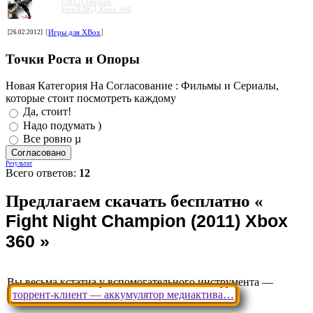
(2012) [Region
Free/ENG] Xbox 360
[26.02.2012]
[
Игры для XBox
]
Точки Роста и Опоры
Новая Категория На Согласование : Фильмы и Сериалы,
которые стоит посмотреть каждому
Да, стоит!
Надо подумать )
Все ровно µ
Результат
Всего ответов:
12
Вы весьма кстатиа у вспомогательного инструмента —
торрент-клиент — аккумулятор медиактива…