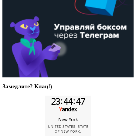
Замедлите? Клац!)