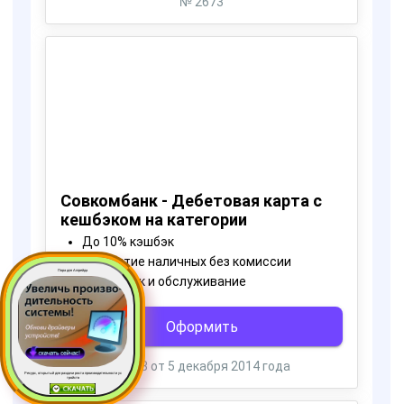
Пора для Апгрейда
Ресурс, открытый для раздачи роста производительности ус
тройств