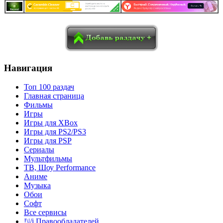
в
Blogger
Delicious
Digg
reddit
Pocket
Qzone
Renren
социалках:
Sina Weibo
Surfingbird
Tencent Weibo
Навигация
Топ 100 раздач
Главная страница
Фильмы
Игры
Игры для XBox
Игры для PS2/PS3
Игры для PSP
Сериалы
Мультфильмы
ТВ, Шоу Performance
Аниме
Музыка
Обои
Софт
Все сервисы
!\|/i Правообладателей