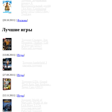
Торрент Ледниковый
период 4:
Континентальный дрейф
/ Ice Age: Continental
»
»
»
»
Drift (2012) HDTVRip |
Трейлер
[20.10.2011]
[
Фильмы
]
Лучшие игры
Торрент Сталкер: Зов
Припяти / Stalker: Call
of Pripyat (2011)
Рабочий торрент
[13.06.2011]
[
Игры
]
Торрент battlefield 3
скачать торрент
[27.09.2011]
[
Игры
]
Торрент GTA / Grand
Theft Auto San Andreas -
Super Cars (2011)
[12.11.2011]
[
Игры
]
Торрент World of
WarCraft: Wrath of the
Lich King 3.3.5a
(русская версия)
Рабочий торрент