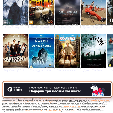
Предлагаем скачать бесплатн
Ловчий смерти /...
Need for Speed:...
Stalker: Call o...
Доктор Хаус [8 ...
Зак
Fable 3 / RU / RPG / 2011 / P
Вдребезги (2011...
Поход динозавро...
Мой парень из з...
Дети / Children...
Ne