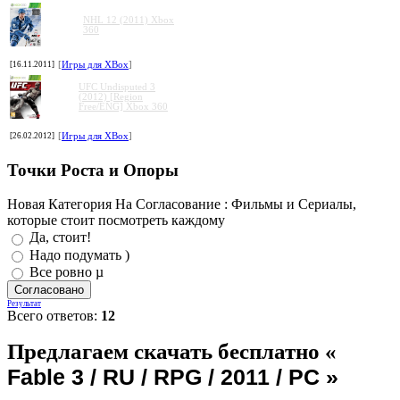
NHL 12 (2011) Xbox
360
[16.11.2011]
[
Игры для XBox
]
UFC Undisputed 3
(2012) [Region
Free/ENG] Xbox 360
[26.02.2012]
[
Игры для XBox
]
Точки Роста и Опоры
Новая Категория На Согласование : Фильмы и Сериалы,
которые стоит посмотреть каждому
Да, стоит!
Надо подумать )
Все ровно µ
Результат
Всего ответов:
12