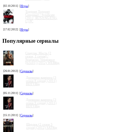
[02.10.2011]
[
Игры
]
Торрент Торрент
Cиндикат / Syndicate
[2012, RUS/ENG/ENG,
L] PC
[17.02.2012]
[
Игры
]
Популярные сериалы
Спартак: Месть [2
сезон, 1 серия] /
Spartacus: Vengeance
[02x01] (2012) WEBRip
[26.01.2012]
[
Сериалы
]
Дневники вампира [3
сезон 8 серия] (2011)
HDTVRip
[05.11.2011]
[
Сериалы
]
Дневники вампира [3
сезон 9 серия] (2011)
HDTVRip
[15.11.2011]
[
Сериалы
]
Шерлок (2 сезон 3
серия) (2012) SATRip