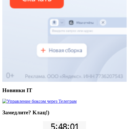
Новинки IT
Замедлите? Клац!)