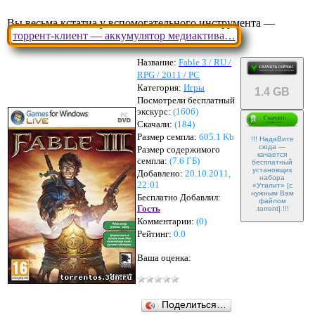
Вы весьма кстатиа у вспомогательного инструмента —
торрент-клиент — аккумулятор медиактива…
Название:
Fable 3 / RU /
RPG / 2011 / PC
Категория:
Игры
1.4 GB
Посмотрели бесплатный
экскурс:
(1606)
Скачали:
(
184
)
Размер семпла:
605.1 Kb
!!! НадаВите
сюда —
Размер содержимого
качается
семпла:
(
7.6 ГБ
)
бесплатный
установщик
Добавлено:
20.10.2011,
набора
22:01
«Утилит» [с
нужным Вам
Бесплатно Добавлил:
файлом
Гость
.torrent] !!!
Комментарии:
(
0
)
Рейтинг:
0.0
Ваша оценка:
Поделиться…