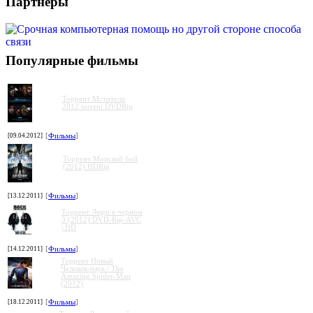
Партнеры
Популярные фильмы
Торрент Мстители
2012 torrent DVDRip
[09.04.2012]
[
Фильмы
]
Торрент Морской бой
(2012) HDRip
[13.12.2011]
[
Фильмы
]
Торрент Люди в черном
3 (2012) DVD-Rip-AVC
| HD
[14.12.2011]
[
Фильмы
]
Торрент Новый
Человек-паук / The
Amazing Spider-Man
(2012)
[18.12.2011]
[
Фильмы
]