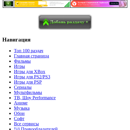
в
Blogger
Delicious
Digg
reddit
Pocket
Qzone
Renren
социалках:
Sina Weibo
Surfingbird
Tencent Weibo
Навигация
Топ 100 раздач
Главная страница
Фильмы
Игры
Игры для XBox
Игры для PS2/PS3
Игры для PSP
Сериалы
Мультфильмы
ТВ, Шоу Performance
Аниме
Музыка
Обои
Софт
Все сервисы
!\|/i Правообладателей