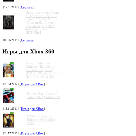
[17.01.2012]
[
Сериалы
]
Игра престолов / Game
of Thrones / Сезон 1 /
Серии 1,2,3,4 (10)
(Тимоти Ван Паттен,
Брайан Кирк) [2011,
фэнтези, драма,
HDTVRip]
[02.06.2011]
[
Сериалы
]
Игры для Xbox 360
Naruto Shippuden:
Ultimate Ninja Storm
Generations (2012)
[PAL][ENG][L] (XGD3)
(LT+ 3.0) Xbox 360
[28.03.2012]
[
Игры для XBox
]
Spider-Man: Edge of
Time (2011) Xbox 360
[15.11.2011]
[
Игры для XBox
]
WWE 12 People's
Edition (Xbox 360)
2011
[29.12.2011]
[
Игры для XBox
]