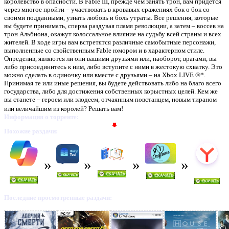
королевство в опасности. В Fable III, прежде чем занять трон, вам придется
через многое пройти – участвовать в кровавых сражениях бок о бок со
своими подданными, узнать любовь и боль утраты. Все решения, которые
вы будете принимать, сперва раздувая пламя революции, а затем – воссев на
трон Альбиона, окажут колоссальное влияние на судьбу всей страны и всех
жителей. В ходе игры вам встретятся различные самобытные персонажи,
выполненные со свойственным Fable юмором и в характерном стиле.
Определив, являются ли они вашими друзьями или, наоборот, врагами, вы
либо присоединитесь к ним, либо вступите с ними в жестокую схватку. Это
можно сделать в одиночку или вместе с друзьями – на Xbox LIVE ®*.
Принимая те или иные решения, вы будете действовать либо на благо всего
государства, либо для достижения собственных корыстных целей. Кем же
вы станете – героем или злодеем, отчаянным повстанцем, новым тираном
или величайшим из королей? Решать вам!
Информация о торренте:
Похожие раздачи:
Последние просмотренные раздачи: