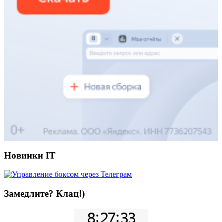
Новинки IT
Замедлите? Клац!)