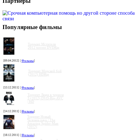
Партнеры
Популярные фильмы
Торрент Мстители
2012 torrent DVDRip
[09.04.2012]
[
Фильмы
]
Торрент Морской бой
(2012) HDRip
[13.12.2011]
[
Фильмы
]
Торрент Люди в черном
3 (2012) DVD-Rip-AVC
| HD
[14.12.2011]
[
Фильмы
]
Торрент Новый
Человек-паук / The
Amazing Spider-Man
(2012)
[18.12.2011]
[
Фильмы
]