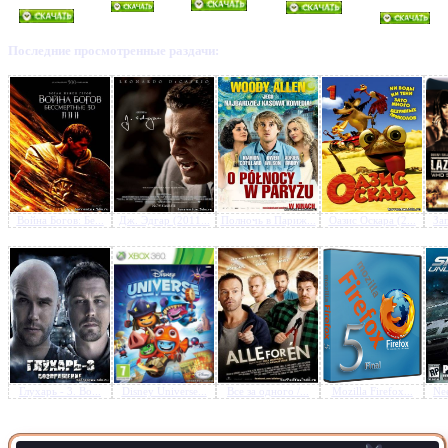
Последние просмотренные раздачи:
Война Богов: Бе...
Дж. Эдгар (2011...
Полночь в Париж...
Оазис Оскара (2...
Зап
Глухарь - 3. Во...
Disney Universe...
Все за одного /...
Mozilla Firefox...
Nee