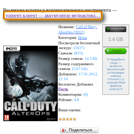
Вы весьма кстатиа у вспомогательного инструмента —
торрент-клиент — аккумулятор медиактива…
Название:
Call of Duty:
AlterOps (2012)
Категория:
Игры
1.4 GB
Посмотрели бесплатный
экскурс:
(5437)
Скачали:
(
833
)
Размер семпла:
14.3 Kb
!!! НадаВите
сюда —
Размер содержимого
качается
семпла:
(
5,97 Gb
)
бесплатный
установщик
Добавлено:
17.01.2012,
набора
22:14
«Утилит» [с
нужным Вам
Бесплатно Добавлил:
файлом
Гость
.torrent] !!!
Комментарии:
(
0
)
Рейтинг:
4.8
Ваша оценка:
Поделиться…