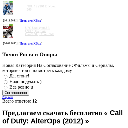
NHL 12 (2011) Xbox
360
[16.11.2011]
[
Игры для XBox
]
UFC Undisputed 3
(2012) [Region
Free/ENG] Xbox 360
[26.02.2012]
[
Игры для XBox
]
Точки Роста и Опоры
Новая Категория На Согласование : Фильмы и Сериалы,
которые стоит посмотреть каждому
Да, стоит!
Надо подумать )
Все ровно µ
Результат
Всего ответов:
12