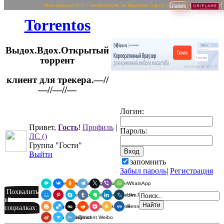
~ Кто приводи 10 и > человек/вдень по Якорному Адресу (
Пример
Torrentos
Выдох.Вдох.Открытый
торрент
клиент для трекера.—//
Логин:
—//—//—
Привет,
Гость
!
Профиль
|
Пароль:
ЛС
()
Группа "Гости"
Выйти
запомнить
Забыл пароль
|
Регистрация
Я.Мессенджер
ВКонтакте
Одноклассники
Telegram
X
Viber
WhatsApp
Похвалить
Мой Мир
Pinterest
Skype
Tumblr
Evernote
LinkedIn
LiveJournal