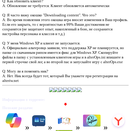
Q: Как обновить клиент?
A: Обновление не требуется. Клиент обновляется автоматически
Q: Я часто вижу окошко "Downloading content". Что это?
A: Во время появления этого окошка игра вносит изменения в Ваш профиль.
Если его закрыть, то с вероятностью в 99% Ваши достижения не
сохранятся (не защитают опыт, накопленный в бою, не сохранится
настройка персонажа и классов и т.д.)
Q: У меня Windows XP и клиент не запускается.
A: Официально альтеровцs заявили, что поддержка XP не планируется, но
папке со скачанным рипом имеется фикс для Windows XP. Скопируйте
файлы в папку с установленным клиентом игры и в alterOps.ini впишите в
первой строчке свой лог, а во второй пас и запускайте игру с alterOps.exe
Q: Могу ли я поменять ник?
A: Нет. Ник всегда будет тот, который Вы укажете при регитсрации на
alteriw.net
Информация о торренте:
Похожие раздачи: