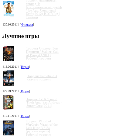
Торрент Ледниковый
период 4:
Континентальный дрейф
/ Ice Age: Continental
Drift (2012) HDTVRip |
Трейлер
[20.10.2011]
[
Фильмы
]
Лучшие игры
Торрент Сталкер: Зов
Припяти / Stalker: Call
of Pripyat (2011)
Рабочий торрент
[13.06.2011]
[
Игры
]
Торрент battlefield 3
скачать торрент
[27.09.2011]
[
Игры
]
Торрент GTA / Grand
Theft Auto San Andreas -
Super Cars (2011)
[12.11.2011]
[
Игры
]
Торрент World of
WarCraft: Wrath of the
Lich King 3.3.5a
(русская версия)
Рабочий торрент