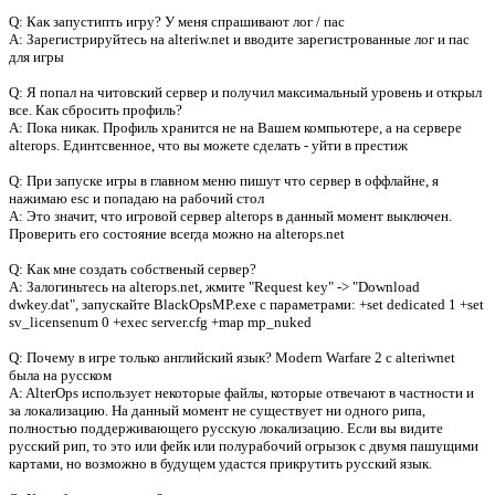
Q: Как запустипть игру? У меня спрашивают лог / пас
A: Зарегистрируйтесь на alteriw.net и вводите зарегистрованные лог и пас
для игры
Q: Я попал на читовский сервер и получил максимальный уровень и открыл
Предлагаем скачать бесплатн
все. Как сбросить профиль?
A: Пока никак. Профиль хранится не на Вашем компьютере, а на сервере
of Duty: AlterOps (2012)
»
alterops. Единтсвенное, что вы можете сделать - уйти в престиж
Q: При запуске игры в главном меню пишут что сервер в оффлайне, я
нажимаю esc и попадаю на рабочий стол
A: Это значит, что игровой сервер alterops в данный момент выключен.
Проверить его состояние всегда можно на alterops.net
Q: Как мне создать собственый сервер?
A: Залогиньтесь на alterops.net, жмите "Request key" -> "Download
dwkey.dat", запускайте BlackOpsMP.exe с параметрами: +set dedicated 1 +set
sv_licensenum 0 +exec server.cfg +map mp_nuked
Q: Почему в игре только английский язык? Modern Warfare 2 с alteriwnet
была на русском
A: AlterOps использует некоторые файлы, которые отвечают в частности и
за локализацию. На данный момент не существует ни одного рипа,
полностью поддерживающего русскую локализацию. Если вы видите
русский рип, то это или фейк или полурабочий огрызок с двумя пашущими
картами, но возможно в будущем удастся прикрутить русский язык.