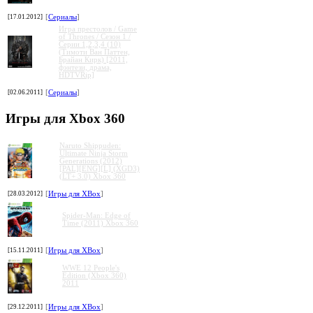
[17.01.2012]
[
Сериалы
]
Игра престолов / Game
of Thrones / Сезон 1 /
Серии 1,2,3,4 (10)
(Тимоти Ван Паттен,
Брайан Кирк) [2011,
фэнтези, драма,
HDTVRip]
[02.06.2011]
[
Сериалы
]
Игры для Xbox 360
Naruto Shippuden:
Ultimate Ninja Storm
Generations (2012)
[PAL][ENG][L] (XGD3)
(LT+ 3.0) Xbox 360
[28.03.2012]
[
Игры для XBox
]
Spider-Man: Edge of
Time (2011) Xbox 360
[15.11.2011]
[
Игры для XBox
]
WWE 12 People's
Edition (Xbox 360)
2011
[29.12.2011]
[
Игры для XBox
]