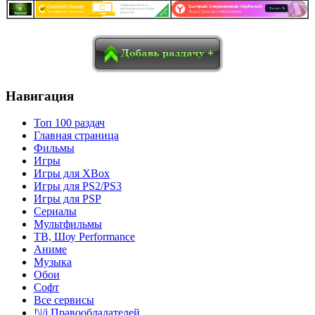
в
Blogger
Delicious
Digg
reddit
Pocket
Qzone
Renren
социалках:
Sina Weibo
Surfingbird
Tencent Weibo
Навигация
Топ 100 раздач
Главная страница
Фильмы
Игры
Игры для XBox
Игры для PS2/PS3
Игры для PSP
Сериалы
Мультфильмы
ТВ, Шоу Performance
Аниме
Музыка
Обои
Софт
Все сервисы
!\|/i Правообладателей