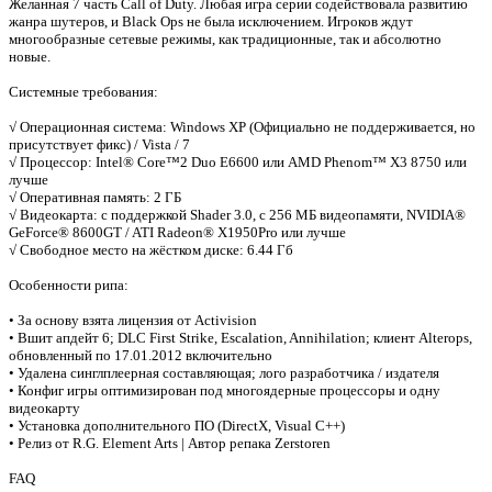
Желанная 7 часть Call of Duty. Любая игра серии содействовала развитию
жанра шутеров, и Black Ops не была исключением. Игроков ждут
многообразные сетевые режимы, как традиционные, так и абсолютно
новые.
Системные требования:
√ Операционная система: Windows XP (Официально не поддерживается, но
присутствует фикс) / Vista / 7
√ Процессор: Intel® Core™2 Duo E6600 или AMD Phenom™ X3 8750 или
лучше
√ Оперативная память: 2 ГБ
√ Видеокарта: с поддержкой Shader 3.0, с 256 МБ видеопамяти, NVIDIA®
GeForce® 8600GT / ATI Radeon® X1950Pro или лучше
√ Свободное место на жёстком диске: 6.44 Гб
Особенности рипа:
• За основу взята лицензия от Activision
• Вшит апдейт 6; DLC First Strike, Escalation, Annihilation; клиент Alterops,
обновленный по 17.01.2012 включительно
• Удалена синглплеерная составляющая; лого разработчика / издателя
• Конфиг игры оптимизирован под многоядерные процессоры и одну
видеокарту
• Установка дополнительного ПО (DirectX, Visual C++)
• Релиз от R.G. Element Arts | Автор репака Zerstoren
FAQ