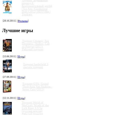
Торрент Ледниковый
период 4:
Континентальный дрейф
/ Ice Age: Continental
Drift (2012) HDTVRip |
Трейлер
»
»
»
»
[20.10.2011]
[
Фильмы
]
Лучшие игры
Торрент Сталкер: Зов
Припяти / Stalker: Call
of Pripyat (2011)
Рабочий торрент
[13.06.2011]
[
Игры
]
Торрент battlefield 3
скачать торрент
[27.09.2011]
[
Игры
]
Торрент GTA / Grand
Theft Auto San Andreas -
Super Cars (2011)
[12.11.2011]
[
Игры
]
Торрент World of
WarCraft: Wrath of the
Lich King 3.3.5a
(русская версия)
Рабочий торрент