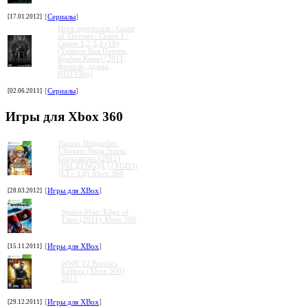
[17.01.2012]
[
Сериалы
]
Игра престолов / Game
of Thrones / Сезон 1 /
Серии 1,2,3,4 (10)
(Тимоти Ван Паттен,
Брайан Кирк) [2011,
фэнтези, драма,
HDTVRip]
[02.06.2011]
[
Сериалы
]
Игры для Xbox 360
Naruto Shippuden:
Ultimate Ninja Storm
Generations (2012)
[PAL][ENG][L] (XGD3)
(LT+ 3.0) Xbox 360
[28.03.2012]
[
Игры для XBox
]
Spider-Man: Edge of
Time (2011) Xbox 360
[15.11.2011]
[
Игры для XBox
]
WWE 12 People's
Edition (Xbox 360)
2011
[29.12.2011]
[
Игры для XBox
]