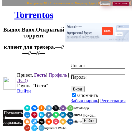
~ Кто приводи 10 и > человек/вдень по Якорному Адресу (
Пример
Torrentos
Выдох.Вдох.Открытый
торрент
клиент для трекера.—//
Логин:
—//—//—
Привет,
Гость
!
Профиль
|
Пароль:
ЛС
()
Группа "Гости"
Выйти
запомнить
Забыл пароль
|
Регистрация
Я.Мессенджер
ВКонтакте
Одноклассники
Telegram
X
Viber
WhatsApp
Похвалить
Мой Мир
Pinterest
Skype
Tumblr
Evernote
LinkedIn
LiveJournal