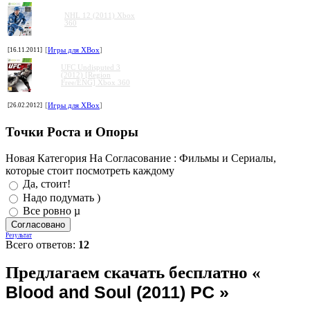
NHL 12 (2011) Xbox
360
[16.11.2011]
[
Игры для XBox
]
UFC Undisputed 3
(2012) [Region
Free/ENG] Xbox 360
[26.02.2012]
[
Игры для XBox
]
Точки Роста и Опоры
Новая Категория На Согласование : Фильмы и Сериалы,
которые стоит посмотреть каждому
Да, стоит!
Надо подумать )
Все ровно µ
Результат
Всего ответов:
12