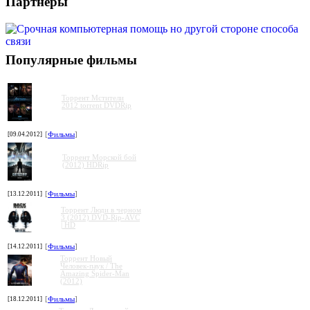
Партнеры
Популярные фильмы
Торрент Мстители
2012 torrent DVDRip
[09.04.2012]
[
Фильмы
]
Торрент Морской бой
(2012) HDRip
[13.12.2011]
[
Фильмы
]
Торрент Люди в черном
3 (2012) DVD-Rip-AVC
| HD
[14.12.2011]
[
Фильмы
]
Торрент Новый
Человек-паук / The
Amazing Spider-Man
(2012)
[18.12.2011]
[
Фильмы
]