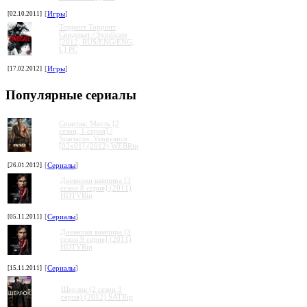
[02.10.2011]
[
Игры
]
Торрент Торрент
Cиндикат / Syndicate
[2012, RUS/ENG/ENG,
L] PC
[17.02.2012]
[
Игры
]
Популярные сериалы
Спартак: Месть [2
сезон, 1 серия] /
Spartacus: Vengeance
[02x01] (2012) WEBRip
[26.01.2012]
[
Сериалы
]
Дневники вампира [3
сезон 8 серия] (2011)
HDTVRip
[05.11.2011]
[
Сериалы
]
Дневники вампира [3
сезон 9 серия] (2011)
HDTVRip
[15.11.2011]
[
Сериалы
]
Шерлок (2 сезон 3
серия) (2012) SATRip