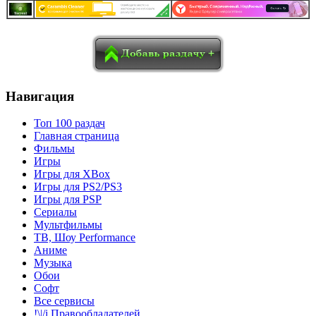
в
Blogger
Delicious
Digg
reddit
Pocket
Qzone
Renren
социалках:
Sina Weibo
Surfingbird
Tencent Weibo
Навигация
Топ 100 раздач
Главная страница
Фильмы
Игры
Игры для XBox
Игры для PS2/PS3
Игры для PSP
Сериалы
Мультфильмы
ТВ, Шоу Performance
Аниме
Музыка
Обои
Софт
Все сервисы
!\|/i Правообладателей