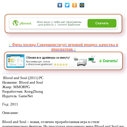
↕️
Фича месяца Совершенствует игровой процесс качества и
просмотров
↕️
Описание:
Blood and Soul (2011) PC
Название: Blood and Soul
Жанр: MMORPG
Разработчик: KongZhong
Издатель: GameNet
Год: 2011
Описание:
Blood and Soul – новая, отлично проработанная игра в стиле
романтического фентези. На просторах красочного мира Blood and Soul вас