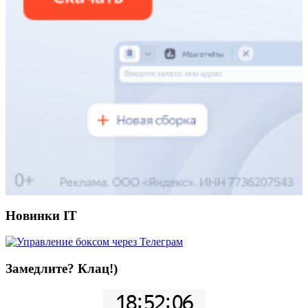
Новинки IT
Замедлите? Клац!)