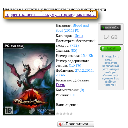
Вы весьма кстатиа у вспомогательного инструмента —
торрент-клиент — аккумулятор медиактива…
Название:
Blood and
Soul (2011) PC
Категория:
Игры
1.4 GB
Посмотрели бесплатный
экскурс:
(732)
Скачали:
(
85
)
Размер семпла:
15.4 Kb
!!! НадаВите
сюда —
Размер содержимого
качается
семпла:
(
1.5 Гб
)
бесплатный
установщик
Добавлено:
27.12.2011,
набора
23:46
«Утилит» [с
нужным Вам
Бесплатно Добавлил:
файлом
Гость
.torrent] !!!
Комментарии:
(
0
)
Рейтинг:
0.0
Ваша оценка:
Поделиться…