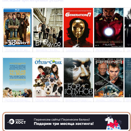
Последние просмотренные раздачи:
Предлагаем скачать бесплатн
Blood and Soul (2011) PC
»
Успеть за 30 ми...
Корабль / El Ba...
Generation П (2...
Железный челове...
Зад
Детки в порядке...
Отель для собак...
Борис Годунов (...
Арена / Смертел...
Нер