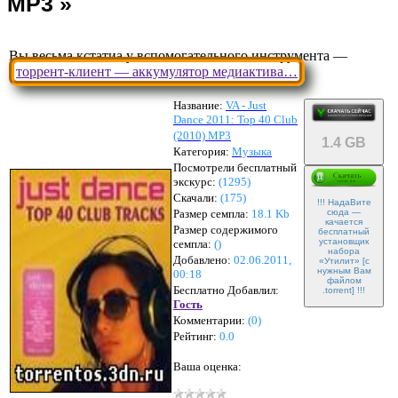
Вы весьма кстатиа у вспомогательного инструмента —
торрент-клиент — аккумулятор медиактива…
Название:
VA - Just
Dance 2011: Top 40 Club
(2010) MP3
1.4 GB
Категория:
Музыка
Посмотрели бесплатный
экскурс:
(1295)
Скачали:
(
175
)
!!! НадаВите
Размер семпла:
18.1 Kb
сюда —
качается
Размер содержимого
бесплатный
установщик
семпла:
(
)
набора
Добавлено:
02.06.2011,
«Утилит» [с
нужным Вам
00:18
файлом
Бесплатно Добавлил:
.torrent] !!!
Гость
Комментарии:
(
0
)
Рейтинг:
0.0
Ваша оценка: