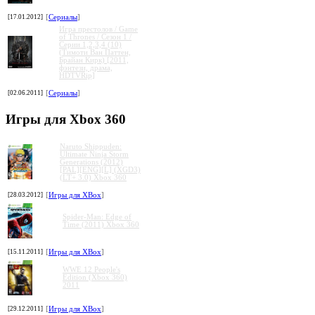
[17.01.2012]
[
Сериалы
]
Игра престолов / Game
of Thrones / Сезон 1 /
Серии 1,2,3,4 (10)
(Тимоти Ван Паттен,
Брайан Кирк) [2011,
фэнтези, драма,
HDTVRip]
[02.06.2011]
[
Сериалы
]
Игры для Xbox 360
Naruto Shippuden:
Ultimate Ninja Storm
Generations (2012)
[PAL][ENG][L] (XGD3)
(LT+ 3.0) Xbox 360
[28.03.2012]
[
Игры для XBox
]
Spider-Man: Edge of
Time (2011) Xbox 360
[15.11.2011]
[
Игры для XBox
]
WWE 12 People's
Edition (Xbox 360)
2011
[29.12.2011]
[
Игры для XBox
]