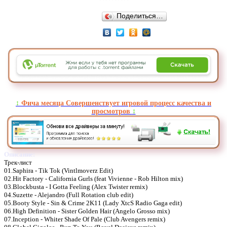
Поделиться…
↕️
Фича месяца Совершенствует игровой процесс качества и
просмотров
↕️
Описание:
Трек-лист
01.Saphira - Tik Tok (Vintlmoverz Edit)
02.Hit Factory - California Gurls (feat Vivienne - Rob Hilton mix)
03.Blockbusta - I Gotta Feeling (Alex Twister remix)
04.Suzette - Alejandro (Full Rotation club edit)
05.Booty Style - Sin & Crime 2K11 (Lady XtcS Radio Gaga edit)
06.High Definition - Sister Golden Hair (Angelo Grosso mix)
07.Inception - Whiter Shade Of Pale (Club Avengers remix)