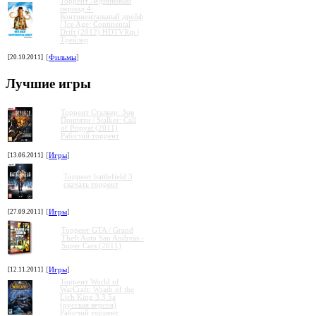
Торрент Ледниковый
период 4:
Континентальный дрейф
/ Ice Age: Continental
Drift (2012) HDTVRip |
Трейлер
[20.10.2011]
[
Фильмы
]
Лучшие игры
Торрент Сталкер: Зов
Припяти / Stalker: Call
of Pripyat (2011)
Рабочий торрент
[13.06.2011]
[
Игры
]
Торрент battlefield 3
скачать торрент
»
»
»
»
[27.09.2011]
[
Игры
]
Торрент GTA / Grand
Theft Auto San Andreas -
Super Cars (2011)
[12.11.2011]
[
Игры
]
Торрент World of
WarCraft: Wrath of the
Lich King 3.3.5a
(русская версия)
Рабочий торрент