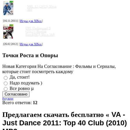
NHL 12 (2011) Xbox
360
[16.11.2011]
[
Игры для XBox
]
UFC Undisputed 3
(2012) [Region
Free/ENG] Xbox 360
[26.02.2012]
[
Игры для XBox
]
Точки Роста и Опоры
Новая Категория На Согласование : Фильмы и Сериалы,
которые стоит посмотреть каждому
Да, стоит!
Надо подумать )
Все ровно µ
Результат
Всего ответов:
12