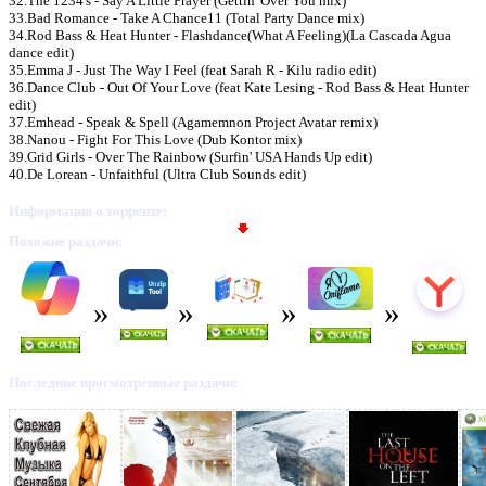
32.The 1234's - Say A Little Prayer (Gettin' Over You mix)
33.Bad Romance - Take A Chance11 (Total Party Dance mix)
34.Rod Bass & Heat Hunter - Flashdance(What A Feeling)(La Cascada Agua
dance edit)
35.Emma J - Just The Way I Feel (feat Sarah R - Kilu radio edit)
36.Dance Club - Out Of Your Love (feat Kate Lesing - Rod Bass & Heat Hunter
Предлагаем скачать бесплатн
edit)
37.Emhead - Speak & Spell (Agamemnon Project Avatar remix)
38.Nanou - Fight For This Love (Dub Kontor mix)
Just Dance 2011: Top 40 Clu
39.Grid Girls - Over The Rainbow (Surfin' USA Hands Up edit)
40.De Lorean - Unfaithful (Ultra Club Sounds edit)
MP3
»
Информация о торренте:
Похожие раздачи:
Последние просмотренные раздачи: