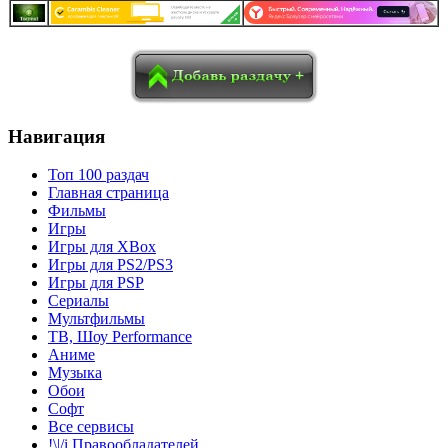
в
Blogger
Delicious
Digg
reddit
Pocket
Qzone
Renren
социалках:
Sina Weibo
Surfingbird
Tencent Weibo
Навигация
Топ 100 раздач
Главная страница
Фильмы
Игры
Игры для XBox
Игры для PS2/PS3
Игры для PSP
Сериалы
Мультфильмы
ТВ, Шоу Performance
Аниме
Музыка
Обои
Софт
Все сервисы
!\|/i Правообладателей