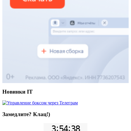
Новинки IT
Замедлите? Клац!)