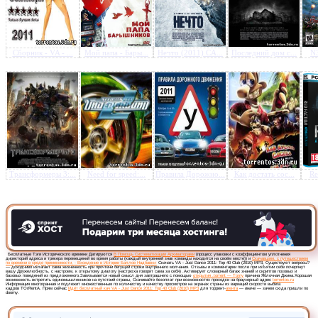
Сборник - VA - ...
Мой папа - Бары...
Нечто (2011) CA...
Последний дом с...
N3
Трансформеры 3:...
Need for speed:...
Правила Дорожно...
Как достать сос...
Re