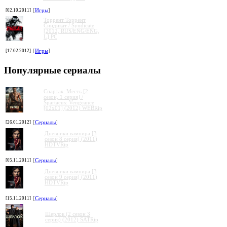
[02.10.2011]
[
Игры
]
Торрент Торрент
Cиндикат / Syndicate
[2012, RUS/ENG/ENG,
L] PC
[17.02.2012]
[
Игры
]
Популярные сериалы
Спартак: Месть [2
сезон, 1 серия] /
Spartacus: Vengeance
[02x01] (2012) WEBRip
[26.01.2012]
[
Сериалы
]
Дневники вампира [3
сезон 8 серия] (2011)
HDTVRip
[05.11.2011]
[
Сериалы
]
Дневники вампира [3
сезон 9 серия] (2011)
HDTVRip
[15.11.2011]
[
Сериалы
]
Шерлок (2 сезон 3
серия) (2012) SATRip