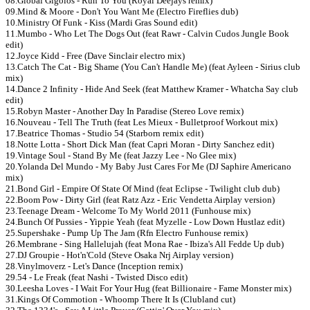
08.Global Gigolos - Run To You (Royal Deejays remix)
09.Mind & Moore - Don't You Want Me (Electro Fireflies dub)
10.Ministry Of Funk - Kiss (Mardi Gras Sound edit)
11.Mumbo - Who Let The Dogs Out (feat Rawr - Calvin Cudos Jungle Book
edit)
12.Joyce Kidd - Free (Dave Sinclair electro mix)
13.Catch The Cat - Big Shame (You Can't Handle Me) (feat Ayleen - Sirius club
mix)
14.Dance 2 Infinity - Hide And Seek (feat Matthew Kramer - Whatcha Say club
edit)
15.Robyn Master - Another Day In Paradise (Stereo Love remix)
16.Nouveau - Tell The Truth (feat Les Mieux - Bulletproof Workout mix)
17.Beatrice Thomas - Studio 54 (Starborn remix edit)
18.Notte Lotta - Short Dick Man (feat Capri Moran - Dirty Sanchez edit)
19.Vintage Soul - Stand By Me (feat Jazzy Lee - No Glee mix)
20.Yolanda Del Mundo - My Baby Just Cares For Me (DJ Saphire Americano
mix)
21.Bond Girl - Empire Of State Of Mind (feat Eclipse - Twilight club dub)
22.Boom Pow - Dirty Girl (feat Ratz Azz - Eric Vendetta Airplay version)
23.Teenage Dream - Welcome To My World 2011 (Funhouse mix)
24.Bunch Of Pussies - Yippie Yeah (feat Myzelle - Low Down Hustlaz edit)
25.Supershake - Pump Up The Jam (Rfn Electro Funhouse remix)
26.Membrane - Sing Hallelujah (feat Mona Rae - Ibiza's All Fedde Up dub)
27.DJ Groupie - Hot'n'Cold (Steve Osaka Nrj Airplay version)
28.Vinylmoverz - Let's Dance (Inception remix)
29.54 - Le Freak (feat Nashi - Twisted Disco edit)
30.Leesha Loves - I Wait For Your Hug (feat Billionaire - Fame Monster mix)
31.Kings Of Commotion - Whoomp There It Is (Clubland cut)