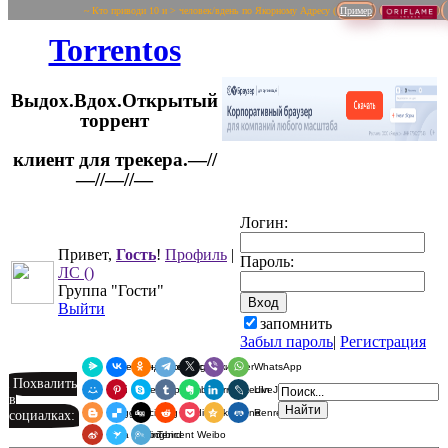
~ Кто приводи 10 и > человек/вдень по Якорному Адресу (
Пример
Torrentos
Выдох.Вдох.Открытый
торрент
клиент для трекера.—//
Логин:
—//—//—
Привет,
Гость
!
Профиль
|
Пароль:
ЛС
()
Группа "Гости"
Выйти
запомнить
Забыл пароль
|
Регистрация
Я.Мессенджер
ВКонтакте
Одноклассники
Telegram
X
Viber
WhatsApp
Похвалить
Мой Мир
Pinterest
Skype
Tumblr
Evernote
LinkedIn
LiveJournal