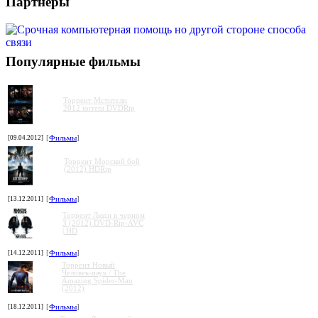
Партнеры
Популярные фильмы
Торрент Мстители
2012 torrent DVDRip
[09.04.2012]
[
Фильмы
]
Торрент Морской бой
(2012) HDRip
[13.12.2011]
[
Фильмы
]
Торрент Люди в черном
3 (2012) DVD-Rip-AVC
| HD
[14.12.2011]
[
Фильмы
]
Торрент Новый
Человек-паук / The
Amazing Spider-Man
(2012)
[18.12.2011]
[
Фильмы
]