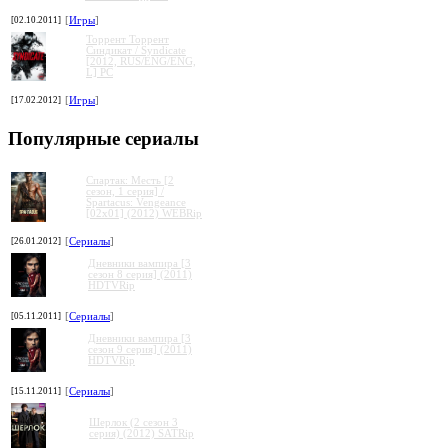
[02.10.2011]
[
Игры
]
Торрент Торрент
Cиндикат / Syndicate
[2012, RUS/ENG/ENG,
L] PC
[17.02.2012]
[
Игры
]
Популярные сериалы
Спартак: Месть [2
сезон, 1 серия] /
Spartacus: Vengeance
[02x01] (2012) WEBRip
[26.01.2012]
[
Сериалы
]
Дневники вампира [3
сезон 8 серия] (2011)
HDTVRip
[05.11.2011]
[
Сериалы
]
Дневники вампира [3
сезон 9 серия] (2011)
HDTVRip
[15.11.2011]
[
Сериалы
]
Шерлок (2 сезон 3
серия) (2012) SATRip