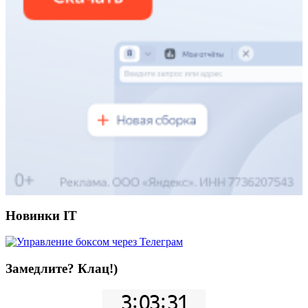
Новинки IT
Замедлите? Клац!)