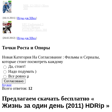
NHL 12 (2011) Xbox
360
[16.11.2011]
[
Игры для XBox
]
UFC Undisputed 3
(2012) [Region
Free/ENG] Xbox 360
[26.02.2012]
[
Игры для XBox
]
Точки Роста и Опоры
Новая Категория На Согласование : Фильмы и Сериалы,
которые стоит посмотреть каждому
Да, стоит!
Надо подумать )
Все ровно µ
Результат
Всего ответов:
12