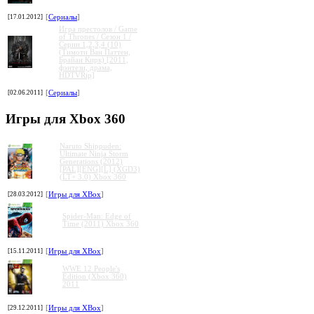
[17.01.2012]
[
Сериалы
]
Игра престолов / Game
of Thrones / Сезон 1 /
Серии 1,2,3,4 (10)
(Тимоти Ван Паттен,
Брайан Кирк) [2011,
фэнтези, драма,
HDTVRip]
[02.06.2011]
[
Сериалы
]
Игры для Xbox 360
Naruto Shippuden:
Ultimate Ninja Storm
Generations (2012)
[PAL][ENG][L] (XGD3)
(LT+ 3.0) Xbox 360
[28.03.2012]
[
Игры для XBox
]
Spider-Man: Edge of
Time (2011) Xbox 360
[15.11.2011]
[
Игры для XBox
]
WWE 12 People's
Edition (Xbox 360)
2011
[29.12.2011]
[
Игры для XBox
]