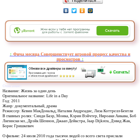
Поделиться…
↕️
Фича месяца Совершенствует игровой процесс качества и
просмотров
↕️
Описание:
Название: Жизнь за один день
Оригинальное название: Life in a Day
Год: 2011
Жанр: документальный, драма
Режиссер: Кевин МакДональд, Наталия Андреадис, Лиза Коттрелл-Бентли
В главных ролях: Синди Баэр, Моика, Кэрин Вэйчтер, Нироаки Аикава, Боб
Лигински мл., Дрэйк Шеннон, Джаап Дейкстра, Jaap Dijkstra, Дэвид Жак,
Борис Гришкевич
О фильме: 24 июля 2010 года тысячи людей со всего света прислали