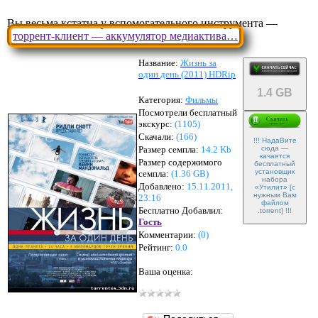
Вы весьма кстатиа у вспомогательного инструмента —
торрент-клиент — аккумулятор медиактива…
Название:
Жизнь за
один день (2011) HDRip
1.4 GB
Категория:
Фильмы
Посмотрели бесплатный
экскурс:
(1105)
Скачали:
(
166
)
!!! НадаВите
Размер семпла:
14.2 Kb
сюда —
качается
Размер содержимого
бесплатный
установщик
семпла:
(
1.36 GB
)
набора
Добавлено:
15.11.2011,
«Утилит» [с
нужным Вам
23:16
файлом
Бесплатно Добавлил:
.torrent] !!!
Гость
Комментарии:
(
0
)
Рейтинг:
0.0
Ваша оценка: