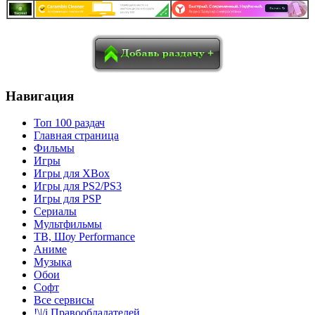
в
Blogger
Delicious
Digg
reddit
Pocket
Qzone
Renren
социалках:
Sina Weibo
Surfingbird
Tencent Weibo
Навигация
Топ 100 раздач
Главная страница
Фильмы
Игры
Игры для XBox
Игры для PS2/PS3
Игры для PSP
Сериалы
Мультфильмы
ТВ, Шоу Performance
Аниме
Музыка
Обои
Софт
Все сервисы
!\|/i Правообладателей