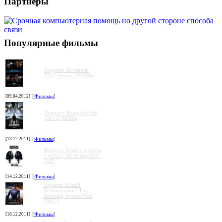
Партнеры
Популярные фильмы
Торрент Мстители
2012 torrent DVDRip
[09.04.2012]
[
Фильмы
]
Торрент Морской бой
(2012) HDRip
[13.12.2011]
[
Фильмы
]
Торрент Люди в черном
3 (2012) DVD-Rip-AVC
| HD
[14.12.2011]
[
Фильмы
]
Торрент Новый
Человек-паук / The
Amazing Spider-Man
(2012)
[18.12.2011]
[
Фильмы
]