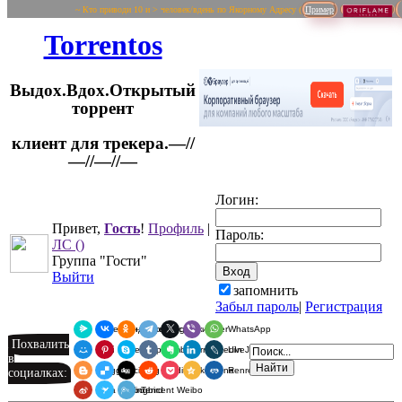
~ Кто приводи 10 и > человек/вдень по Якорному Адресу (
Пример
Torrentos
Выдох.Вдох.Открытый
торрент
клиент для трекера.—//
Логин:
—//—//—
Привет,
Гость
!
Профиль
|
Пароль:
ЛС
()
Группа "Гости"
Выйти
запомнить
Забыл пароль
|
Регистрация
Я.Мессенджер
ВКонтакте
Одноклассники
Telegram
X
Viber
WhatsApp
Похвалить
Мой Мир
Pinterest
Skype
Tumblr
Evernote
LinkedIn
LiveJournal