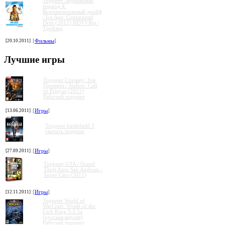
Торрент Ледниковый
период 4:
Континентальный дрейф
»
»
»
»
/ Ice Age: Continental
Drift (2012) HDTVRip |
Трейлер
[20.10.2011]
[
Фильмы
]
Лучшие игры
Торрент Сталкер: Зов
Припяти / Stalker: Call
of Pripyat (2011)
Рабочий торрент
[13.06.2011]
[
Игры
]
Торрент battlefield 3
скачать торрент
[27.09.2011]
[
Игры
]
Торрент GTA / Grand
Theft Auto San Andreas -
Super Cars (2011)
[12.11.2011]
[
Игры
]
Торрент World of
WarCraft: Wrath of the
Lich King 3.3.5a
(русская версия)
Рабочий торрент