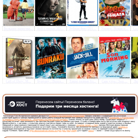
Предлагаем скачать бесплатн
Большие мамочки...
Бой с тенью 3D:...
Зубная фея (201...
Универ. Новая о...
Сос
Жизнь за один день (2011)
Call of Duty: M...
Бунраку / Bunra...
Такие разные бл...
Сын утра / Son ...
Лип