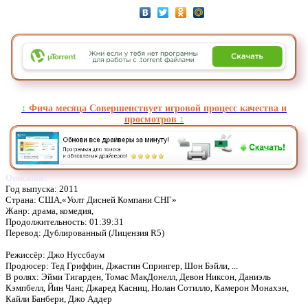
↕️
Фича месяца Совершенствует игровой процесс качества и
просмотров
↕️
Описание:
Год выпуска: 2011
Страна: США,«Уолт Дисней Компани СНГ»
Жанр: драма, комедия,
Продолжительность: 01:39:31
Перевод: Дублированный (Лицензия R5)
Режиссёр: Джо Нуссбаум
Продюсер: Тед Гриффин, Джастин Спрингер, Шон Бэйли, ...
В ролях: Эйми Тигарден, Томас МакДонелл, Девон Никсон, Даниэль
Кэмпбелл, Йин Чанг, Джаред Касниц, Нолан Сотилло, Камерон Монахэн,
Кайли Банбери, Джо Аддер