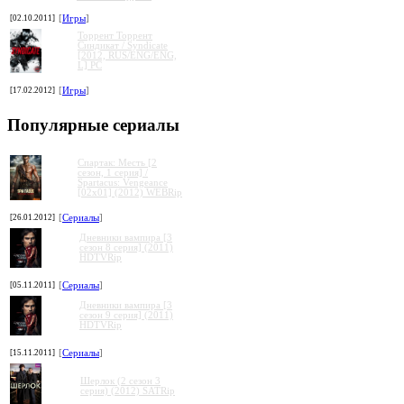
[02.10.2011]
[
Игры
]
Торрент Торрент
Cиндикат / Syndicate
[2012, RUS/ENG/ENG,
L] PC
[17.02.2012]
[
Игры
]
Популярные сериалы
Спартак: Месть [2
сезон, 1 серия] /
Spartacus: Vengeance
[02x01] (2012) WEBRip
[26.01.2012]
[
Сериалы
]
Дневники вампира [3
сезон 8 серия] (2011)
HDTVRip
[05.11.2011]
[
Сериалы
]
Дневники вампира [3
сезон 9 серия] (2011)
HDTVRip
[15.11.2011]
[
Сериалы
]
Шерлок (2 сезон 3
серия) (2012) SATRip