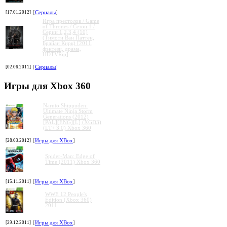
[17.01.2012]
[
Сериалы
]
Игра престолов / Game
of Thrones / Сезон 1 /
Серии 1,2,3,4 (10)
(Тимоти Ван Паттен,
Брайан Кирк) [2011,
фэнтези, драма,
HDTVRip]
[02.06.2011]
[
Сериалы
]
Игры для Xbox 360
Naruto Shippuden:
Ultimate Ninja Storm
Generations (2012)
[PAL][ENG][L] (XGD3)
(LT+ 3.0) Xbox 360
[28.03.2012]
[
Игры для XBox
]
Spider-Man: Edge of
Time (2011) Xbox 360
[15.11.2011]
[
Игры для XBox
]
WWE 12 People's
Edition (Xbox 360)
2011
[29.12.2011]
[
Игры для XBox
]