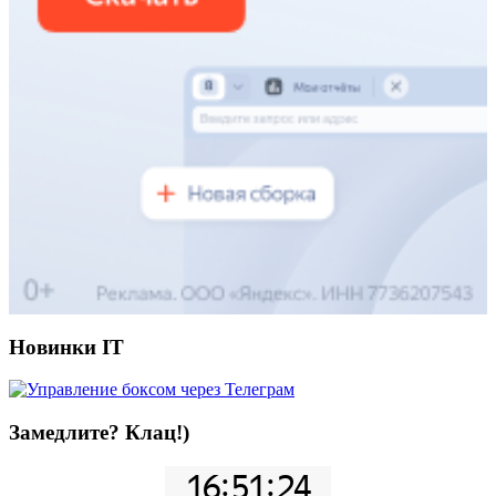
Новинки IT
Замедлите? Клац!)