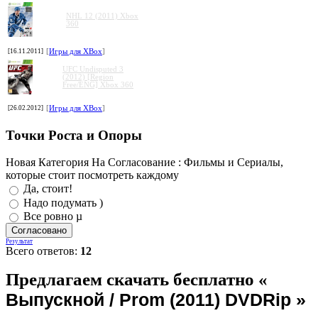
NHL 12 (2011) Xbox
360
[16.11.2011]
[
Игры для XBox
]
UFC Undisputed 3
(2012) [Region
Free/ENG] Xbox 360
[26.02.2012]
[
Игры для XBox
]
Точки Роста и Опоры
Новая Категория На Согласование : Фильмы и Сериалы,
которые стоит посмотреть каждому
Да, стоит!
Надо подумать )
Все ровно µ
Результат
Всего ответов:
12