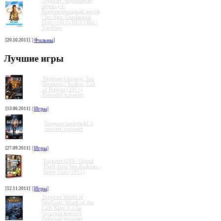
Торрент Ледниковый
период 4:
Континентальный дрейф
/ Ice Age: Continental
Drift (2012) HDTVRip |
Трейлер
[20.10.2011]
[
Фильмы
]
»
»
»
»
Лучшие игры
Торрент Сталкер: Зов
Припяти / Stalker: Call
of Pripyat (2011)
Рабочий торрент
[13.06.2011]
[
Игры
]
Торрент battlefield 3
скачать торрент
[27.09.2011]
[
Игры
]
Торрент GTA / Grand
Theft Auto San Andreas -
Super Cars (2011)
[12.11.2011]
[
Игры
]
Торрент World of
WarCraft: Wrath of the
Lich King 3.3.5a
(русская версия)
Рабочий торрент