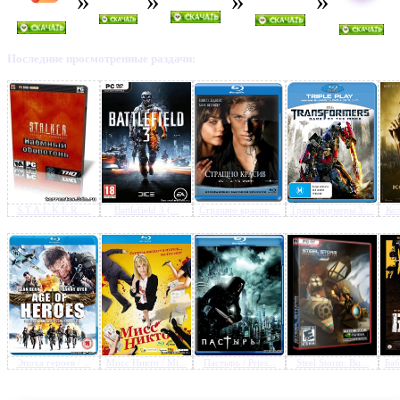
Последние просмотренные раздачи:
Предлагаем скачать бесплатн
Выпускной / Prom (2011) D
S.T.A.L.K.E.R. ...
Battlefield 3 (...
Страшно красив ...
Трансформеры 3:...
Кол
Эпоха героев / ...
Мисс Никто / Mi...
Пастырь / Pries...
Steel Storm: Bu...
Баб