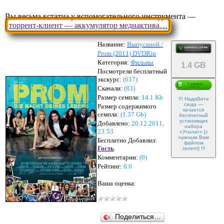
Вы весьма кстатиа у вспомогательного инструмента —
торрент-клиент — аккумулятор медиактива…
Название:
Выпускной /
Prom (2011) DVDRip
Категория:
Фильмы
1.4 GB
Посмотрели бесплатный
экскурс:
(617)
Скачали:
(
83
)
Размер семпла:
14.1 Kb
!!! НадаВите
сюда —
Размер содержимого
качается
семпла:
(
1.37 Gb
)
бесплатный
установщик
Добавлено:
20.12.2011,
набора
23:53
«Утилит» [с
нужным Вам
Бесплатно Добавлил:
файлом
Гость
.torrent] !!!
Комментарии:
(
0
)
Рейтинг:
0.0
Ваша оценка:
Поделиться…