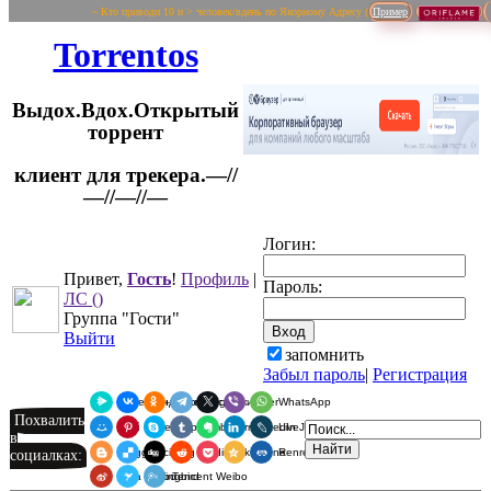
~ Кто приводи 10 и > человек/вдень по Якорному Адресу (
Пример
Torrentos
Выдох.Вдох.Открытый
торрент
клиент для трекера.—//
Логин:
—//—//—
Привет,
Гость
!
Профиль
|
Пароль:
ЛС
()
Группа "Гости"
Выйти
запомнить
Забыл пароль
|
Регистрация
Я.Мессенджер
ВКонтакте
Одноклассники
Telegram
X
Viber
WhatsApp
Похвалить
Мой Мир
Pinterest
Skype
Tumblr
Evernote
LinkedIn
LiveJournal