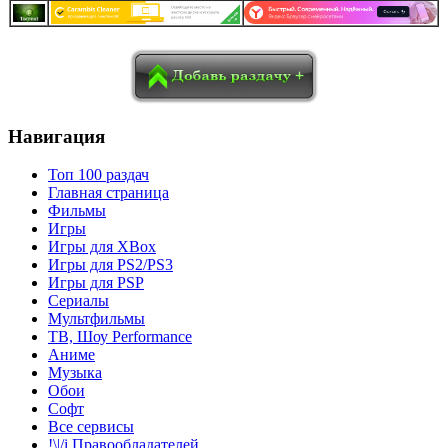
в
Blogger
Delicious
Digg
reddit
Pocket
Qzone
Renren
социалках:
Sina Weibo
Surfingbird
Tencent Weibo
Навигация
Топ 100 раздач
Главная страница
Фильмы
Игры
Игры для XBox
Игры для PS2/PS3
Игры для PSP
Сериалы
Мультфильмы
ТВ, Шоу Performance
Аниме
Музыка
Обои
Софт
Все сервисы
!\|/i Правообладателей