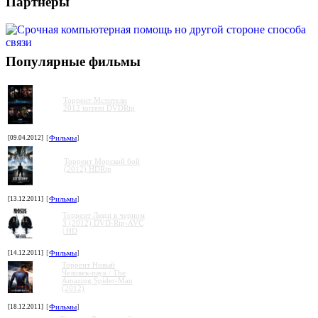
Партнеры
Популярные фильмы
Торрент Мстители
2012 torrent DVDRip
[09.04.2012]
[
Фильмы
]
Торрент Морской бой
(2012) HDRip
[13.12.2011]
[
Фильмы
]
Торрент Люди в черном
3 (2012) DVD-Rip-AVC
| HD
[14.12.2011]
[
Фильмы
]
Торрент Новый
Человек-паук / The
Amazing Spider-Man
(2012)
[18.12.2011]
[
Фильмы
]