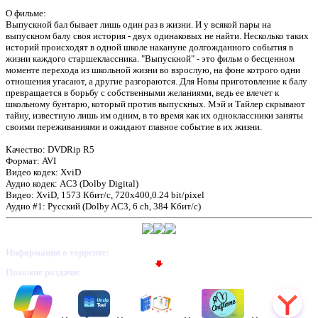
О фильме:
Выпускной бал бывает лишь один раз в жизни. И у всякой пары на
выпускном балу своя история - двух одинаковых не найти. Несколько таких
историй происходят в одной школе накануне долгожданного события в
жизни каждого старшеклассника. "Выпускной" - это фильм о бесценном
моменте перехода из школьной жизни во взрослую, на фоне котрого одни
отношения угасают, а другие разгораются. Для Новы приготовление к балу
превращается в борьбу с собственными желаниями, ведь ее влечет к
школьному бунтарю, который против выпускных. Мэй и Тайлер скрывают
тайну, известную лишь им одним, в то время как их одноклассники заняты
своими переживаниями и ожидают главное событие в их жизни.
Качество: DVDRip R5
Формат: AVI
Видео кодек: XviD
Аудио кодек: AC3 (Dolby Digital)
Видео: XviD, 1573 Кбит/с, 720x400,0.24 bit/pixel
Аудио #1: Русский (Dolby AC3, 6 ch, 384 Кбит/с)
Информация о торренте:
Похожие раздачи: