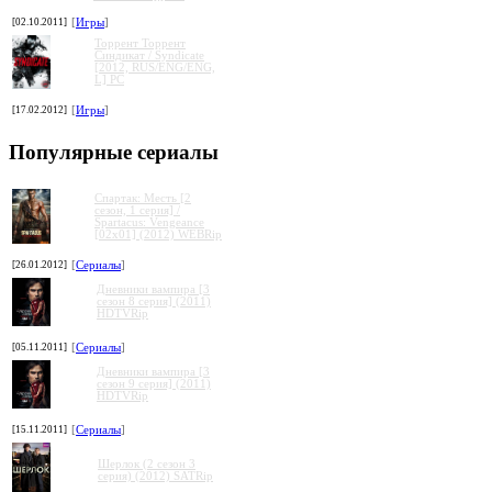
[02.10.2011]
[
Игры
]
Торрент Торрент
Cиндикат / Syndicate
[2012, RUS/ENG/ENG,
L] PC
[17.02.2012]
[
Игры
]
Популярные сериалы
Спартак: Месть [2
сезон, 1 серия] /
Spartacus: Vengeance
[02x01] (2012) WEBRip
[26.01.2012]
[
Сериалы
]
Дневники вампира [3
сезон 8 серия] (2011)
HDTVRip
[05.11.2011]
[
Сериалы
]
Дневники вампира [3
сезон 9 серия] (2011)
HDTVRip
[15.11.2011]
[
Сериалы
]
Шерлок (2 сезон 3
серия) (2012) SATRip