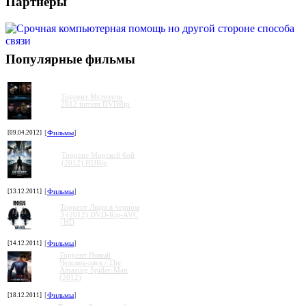
Партнеры
Популярные фильмы
Торрент Мстители
2012 torrent DVDRip
[09.04.2012]
[
Фильмы
]
Торрент Морской бой
(2012) HDRip
[13.12.2011]
[
Фильмы
]
Торрент Люди в черном
3 (2012) DVD-Rip-AVC
| HD
[14.12.2011]
[
Фильмы
]
Торрент Новый
Человек-паук / The
Amazing Spider-Man
(2012)
[18.12.2011]
[
Фильмы
]