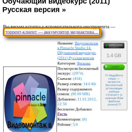
Вы весьма кстатиа у вспомогательного инструмента —
торрент-клиент — аккумулятор медиактива…
Название:
Видеомонтаж
в Pinnacle Studio 14.
Обучающий видеокурс
1.4 GB
(2011) Русская версия
Категория:
Фильмы
Посмотрели бесплатный
экскурс:
(2974)
!!! НадаВите
Скачали:
(
434
)
сюда —
качается
Размер семпла:
14.6 Kb
бесплатный
установщик
Размер содержимого
набора
семпла:
(
90.69 MB
)
«Утилит» [с
нужным Вам
Добавлено:
11.01.2012,
файлом
22:56
.torrent] !!!
Бесплатно Добавлил:
Гость
Комментарии:
(
0
)
Рейтинг:
5.0