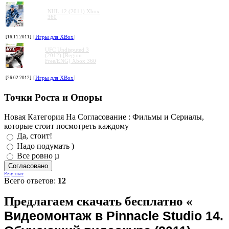
NHL 12 (2011) Xbox
360
[16.11.2011]
[
Игры для XBox
]
UFC Undisputed 3
(2012) [Region
Free/ENG] Xbox 360
[26.02.2012]
[
Игры для XBox
]
Точки Роста и Опоры
Новая Категория На Согласование : Фильмы и Сериалы,
которые стоит посмотреть каждому
Да, стоит!
Надо подумать )
Все ровно µ
Результат
Всего ответов:
12