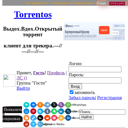
~ Кто приводи 10 и > человек/вдень по Якорному Адресу (
Пример
Torrentos
Выдох.Вдох.Открытый
торрент
клиент для трекера.—//
Логин:
—//—//—
Привет,
Гость
!
Профиль
|
Пароль:
ЛС
()
Группа "Гости"
Выйти
запомнить
Забыл пароль
|
Регистрация
Я.Мессенджер
ВКонтакте
Одноклассники
Telegram
X
Viber
WhatsApp
Похвалить
Мой Мир
Pinterest
Skype
Tumblr
Evernote
LinkedIn
LiveJournal