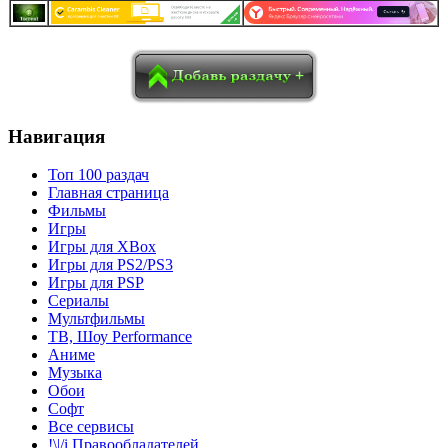
в
Blogger
Delicious
Digg
reddit
Pocket
Qzone
Renren
социалках:
Sina Weibo
Surfingbird
Tencent Weibo
Навигация
Топ 100 раздач
Главная страница
Фильмы
Игры
Игры для XBox
Игры для PS2/PS3
Игры для PSP
Сериалы
Мультфильмы
ТВ, Шоу Performance
Аниме
Музыка
Обои
Софт
Все сервисы
!\|/i Правообладателей