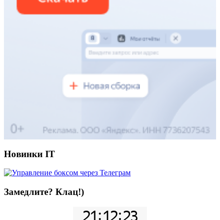
Новинки IT
Замедлите? Клац!)