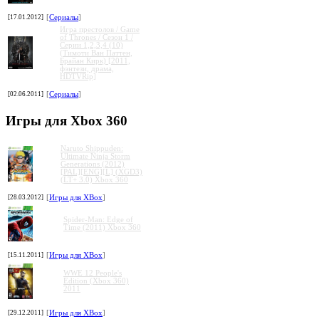
[17.01.2012]
[
Сериалы
]
Игра престолов / Game
of Thrones / Сезон 1 /
Серии 1,2,3,4 (10)
(Тимоти Ван Паттен,
Брайан Кирк) [2011,
фэнтези, драма,
HDTVRip]
[02.06.2011]
[
Сериалы
]
Игры для Xbox 360
Naruto Shippuden:
Ultimate Ninja Storm
Generations (2012)
[PAL][ENG][L] (XGD3)
(LT+ 3.0) Xbox 360
[28.03.2012]
[
Игры для XBox
]
Spider-Man: Edge of
Time (2011) Xbox 360
[15.11.2011]
[
Игры для XBox
]
WWE 12 People's
Edition (Xbox 360)
2011
[29.12.2011]
[
Игры для XBox
]