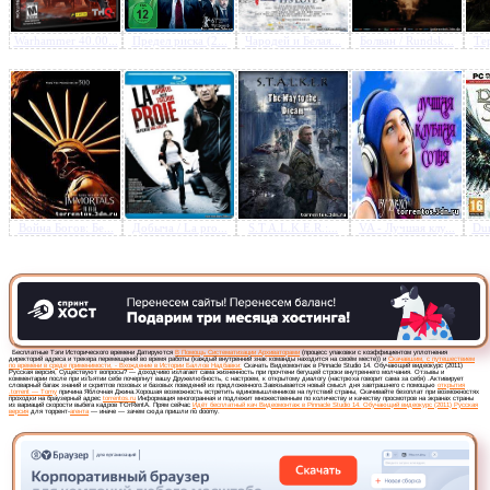
Warhammer 40.00...
Предел риска (2...
Чародей и Белая...
Болван / Rundsk...
Тер
Предлагаем скачать бесплатн
Видеомонтаж в Pinnacle Stu
Обучающий видеокурс (201
Русская версия
»
Война Богов: Бе...
Добыча / La pro...
S.T.A.L.K.E.R.:...
VA - Лучшая клу...
Dun