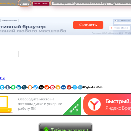
рному Адресу (
Пример
Взять и Купить Мужской или Женский Парфюм. Делайте что то
ция
ники
am
Viber
WhatsApp
Мой Мир
Pinterest
Skype
Tumblr
Evernote
LinkedIn
LiveJournal
Blogger
Delicious
Digg
reddit
Pocket
Qzone
Renren
Sina Weibo
Surfingbird
Tencent 