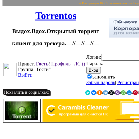
~ Кто приводи 10 и > человек/вдень по Яко
Torrentos
Выдох.Вдох.Открытый торрент
клиент для трекера.—//—//—//—
Логин:
Пароль:
Привет,
Гость
!
Профиль
|
ЛС
()
Группа "Гости"
Выйти
запомнить
Забыл пароль
|
Регистра
Похвалить в социалках:
Я.Мессенджер
ВКонтакте
Однокласс
Telegr
X