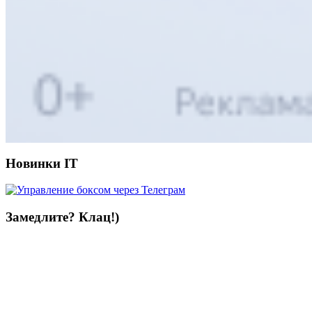
Новинки IT
Замедлите? Клац!)