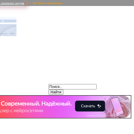
 новенькое сегодня
) — Тем Место на Билборде
Weibo