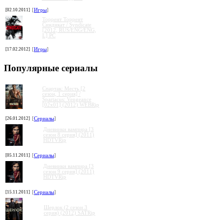
[02.10.2011]
[
Игры
]
Торрент Торрент
Cиндикат / Syndicate
[2012, RUS/ENG/ENG,
L] PC
[17.02.2012]
[
Игры
]
Популярные сериалы
Спартак: Месть [2
сезон, 1 серия] /
Spartacus: Vengeance
[02x01] (2012) WEBRip
[26.01.2012]
[
Сериалы
]
Дневники вампира [3
сезон 8 серия] (2011)
HDTVRip
[05.11.2011]
[
Сериалы
]
Дневники вампира [3
сезон 9 серия] (2011)
HDTVRip
[15.11.2011]
[
Сериалы
]
Шерлок (2 сезон 3
серия) (2012) SATRip