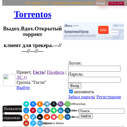
~ Кто приводи 10 и > человек/вдень по Якорному Адресу (
Пример
Torrentos
Выдох.Вдох.Открытый
торрент
клиент для трекера.—//
Логин:
—//—//—
Привет,
Гость
!
Профиль
|
Пароль:
ЛС
()
Группа "Гости"
Выйти
запомнить
Забыл пароль
|
Регистрация
Я.Мессенджер
ВКонтакте
Одноклассники
Telegram
X
Viber
WhatsApp
Похвалить
Мой Мир
Pinterest
Skype
Tumblr
Evernote
LinkedIn
LiveJournal