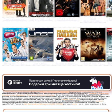
Мой
Планы изменилис...
Рейдер [2011/CA...
S.T.A.L.K.E.R. ...
Po
придурочный...
Предлагаем скачать бесплатн
Небо видело всё (2011) HD
»
Интерны [74] (2...
Jane's Adva...
Реальные пацаны...
Men of War: Vie...
Вос