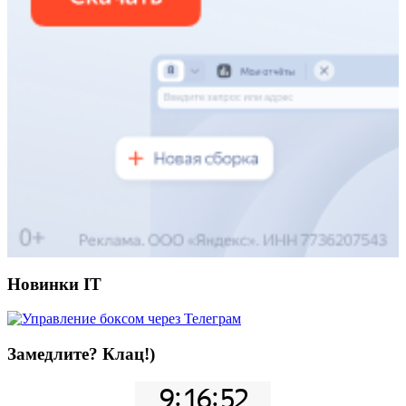
Новинки IT
Замедлите? Клац!)