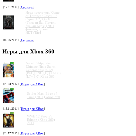
[17.01.2012]
[
Сериалы
]
Игра престолов / Game
of Thrones / Сезон 1 /
Серии 1,2,3,4 (10)
(Тимоти Ван Паттен,
Брайан Кирк) [2011,
фэнтези, драма,
HDTVRip]
[02.06.2011]
[
Сериалы
]
Игры для Xbox 360
Naruto Shippuden:
Ultimate Ninja Storm
Generations (2012)
[PAL][ENG][L] (XGD3)
(LT+ 3.0) Xbox 360
[28.03.2012]
[
Игры для XBox
]
Spider-Man: Edge of
Time (2011) Xbox 360
[15.11.2011]
[
Игры для XBox
]
WWE 12 People's
Edition (Xbox 360)
2011
[29.12.2011]
[
Игры для XBox
]