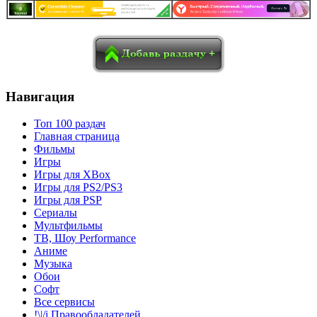
в
Blogger
Delicious
Digg
reddit
Pocket
Qzone
Renren
социалках:
Sina Weibo
Surfingbird
Tencent Weibo
Навигация
Топ 100 раздач
Главная страница
Фильмы
Игры
Игры для XBox
Игры для PS2/PS3
Игры для PSP
Сериалы
Мультфильмы
ТВ, Шоу Performance
Аниме
Музыка
Обои
Софт
Все сервисы
!\|/i Правообладателей