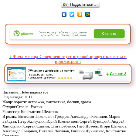
Поделиться…
↕️
Фича месяца Совершенствует игровой процесс качества и
просмотров
↕️
Описание:
Название: Небо видело всё
Год выхода: 2011
Жанр: короткометражка, фантастика, боевик, драма
Студия/Страна: Россия
Режиссер: Константин Шелепов
В ролях: Вячеслав Тихонович Гроздов, Александр Филиппов, Мария
Зайцева, Петр Желтухин, Юрий Клементьев, Сергей Куницкий, Андрей
Хамидулин, Сергей Славин, Ольга Бабенко, Глеб Драчёв, Игорь Шелепов,
Александр Смирнов, Виталий Логинов, Евгений Лучинскас, Константин
Сироткин