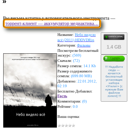
Вы весьма кстатиа у вспомогательного инструмента —
торрент-клиент — аккумулятор медиактива…
Название:
Небо видело
всё (2011) HDDVDRip
Категория:
Фильмы
1.4 GB
Посмотрели бесплатный
экскурс:
(569)
Скачали:
(
72
)
Размер семпла:
14.1 Kb
!!! НадаВите
сюда —
Размер содержимого
качается
семпла:
(
699.80 MB
)
бесплатный
установщик
Добавлено:
22.01.2012,
набора
02:19
«Утилит» [с
нужным Вам
Бесплатно Добавлил:
файлом
Гость
.torrent] !!!
Комментарии:
(
0
)
Рейтинг:
0.0
Ваша оценка: