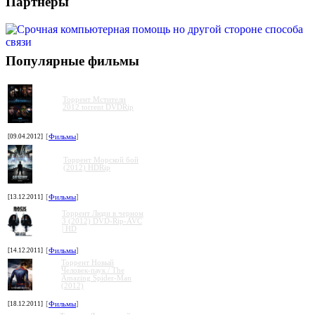
Партнеры
Популярные фильмы
Торрент Мстители
2012 torrent DVDRip
[09.04.2012]
[
Фильмы
]
Торрент Морской бой
(2012) HDRip
[13.12.2011]
[
Фильмы
]
Торрент Люди в черном
3 (2012) DVD-Rip-AVC
| HD
[14.12.2011]
[
Фильмы
]
Торрент Новый
Человек-паук / The
Amazing Spider-Man
(2012)
[18.12.2011]
[
Фильмы
]