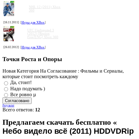
NHL 12 (2011) Xbox
360
[16.11.2011]
[
Игры для XBox
]
UFC Undisputed 3
(2012) [Region
Free/ENG] Xbox 360
[26.02.2012]
[
Игры для XBox
]
Точки Роста и Опоры
Новая Категория На Согласование : Фильмы и Сериалы,
которые стоит посмотреть каждому
Да, стоит!
Надо подумать )
Все ровно µ
Результат
Всего ответов:
12