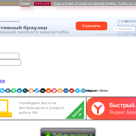
рному Адресу (
Пример
Взять и Купить Мужской или Женский Парфюм. Делайте что то
ция
ники
am
Viber
WhatsApp
Мой Мир
Pinterest
Skype
Tumblr
Evernote
LinkedIn
LiveJournal
Blogger
Delicious
Digg
reddit
Pocket
Qzone
Renren
Sina Weibo
Surfingbird
Tencent 