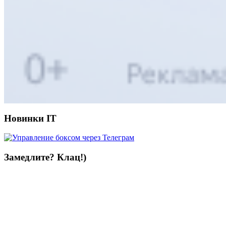
Новинки IT
Замедлите? Клац!)