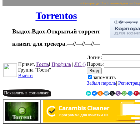
~ Кто приводи 10 и > человек/вдень по Яко
Torrentos
Выдох.Вдох.Открытый торрент
клиент для трекера.—//—//—//—
Логин:
Пароль:
Привет,
Гость
!
Профиль
|
ЛС
()
Группа "Гости"
Выйти
запомнить
Забыл пароль
|
Регистра
Похвалить в социалках:
Я.Мессенджер
ВКонтакте
Однокласс
Telegr
X