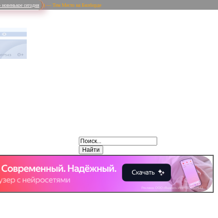
 новенькое сегодня
) — Тем Место на Билборде
Weibo