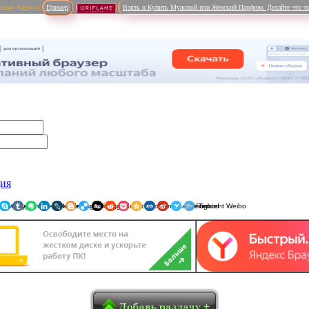
рному Адресу (
Пример
Взять и Купить Мужской или Женский Парфюм. Делайте что то
ция
ники
am
Viber
WhatsApp
Мой Мир
Pinterest
Skype
Tumblr
Evernote
LinkedIn
LiveJournal
Blogger
Delicious
Digg
reddit
Pocket
Qzone
Renren
Sina Weibo
Surfingbird
Tencent 