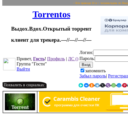
~ Кто приводи 10 и > человек/вдень по Яко
Torrentos
Выдох.Вдох.Открытый торрент
клиент для трекера.—//—//—//—
Логин:
Пароль:
Привет,
Гость
!
Профиль
|
ЛС
()
Группа "Гости"
Выйти
запомнить
Забыл пароль
|
Регистра
Похвалить в социалках:
Я.Мессенджер
ВКонтакте
Однокласс
Telegr
X