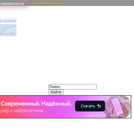
 новенькое сегодня
) — Тем Место на Билборде
Weibo