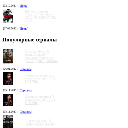
[02.10.2011]
[
Игры
]
Торрент Торрент
Cиндикат / Syndicate
[2012, RUS/ENG/ENG,
L] PC
[17.02.2012]
[
Игры
]
Популярные сериалы
Спартак: Месть [2
сезон, 1 серия] /
Spartacus: Vengeance
[02x01] (2012) WEBRip
[26.01.2012]
[
Сериалы
]
Дневники вампира [3
сезон 8 серия] (2011)
HDTVRip
[05.11.2011]
[
Сериалы
]
Дневники вампира [3
сезон 9 серия] (2011)
HDTVRip
[15.11.2011]
[
Сериалы
]
Шерлок (2 сезон 3
серия) (2012) SATRip