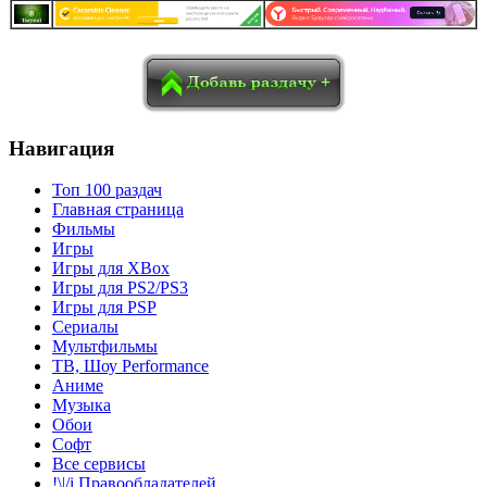
в
Blogger
Delicious
Digg
reddit
Pocket
Qzone
Renren
социалках:
Sina Weibo
Surfingbird
Tencent Weibo
Навигация
Топ 100 раздач
Главная страница
Фильмы
Игры
Игры для XBox
Игры для PS2/PS3
Игры для PSP
Сериалы
Мультфильмы
ТВ, Шоу Performance
Аниме
Музыка
Обои
Софт
Все сервисы
!\|/i Правообладателей