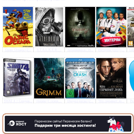
Предлагаем скачать бесплатн
дочь, мой ангел - Моя дочь 
заложница (2007) DVDRip |
Оазис Оскара (2...
S.T.A.L.K.E.R.:...
Затаившиеся / H...
Интерны [105] (...
Glo
Лицензия
»
SWAT 4 + Синдик...
Гримм [1 сезон ...
Предел риска (2...
Что скрывает ло...
Po