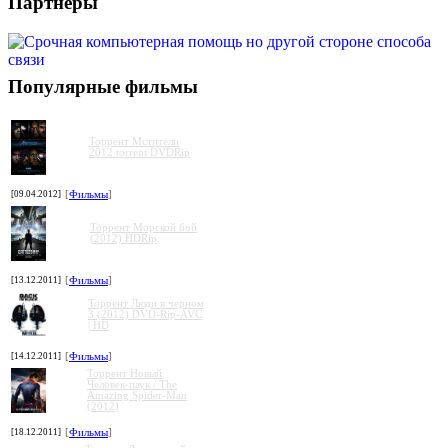
Партнеры
Популярные фильмы
Торрент Мстители
2012 torrent DVDRip
[09.04.2012]
[
Фильмы
]
Торрент Морской бой
(2012) HDRip
[13.12.2011]
[
Фильмы
]
Торрент Люди в черном
3 (2012) DVD-Rip-AVC
| HD
[14.12.2011]
[
Фильмы
]
Торрент Новый
Человек-паук / The
Amazing Spider-Man
(2012)
[18.12.2011]
[
Фильмы
]