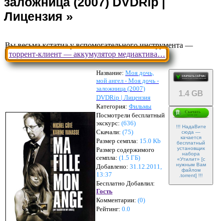
Вы весьма кстатиа у вспомогательного инструмента —
торрент-клиент — аккумулятор медиактива…
Название:
Моя дочь,
мой ангел - Моя дочь -
заложница (2007)
1.4 GB
DVDRip | Лицензия
Категория:
Фильмы
Посмотрели бесплатный
экскурс:
(636)
!!! НадаВите
Скачали:
(
75
)
сюда —
качается
Размер семпла:
15.0 Kb
бесплатный
установщик
Размер содержимого
набора
семпла:
(
1.5 ГБ
)
«Утилит» [с
нужным Вам
Добавлено:
31.12.2011,
файлом
13:37
.torrent] !!!
Бесплатно Добавлил:
Гость
Комментарии:
(
0
)
Рейтинг:
0.0