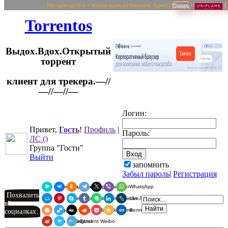
~ Кто приводи 10 и > человек/вдень по Якорному Адресу (
Пример
Torrentos
Выдох.Вдох.Открытый
торрент
клиент для трекера.—//
Логин:
—//—//—
Привет,
Гость
!
Профиль
|
Пароль:
ЛС
()
Группа "Гости"
Выйти
запомнить
Забыл пароль
|
Регистрация
Я.Мессенджер
ВКонтакте
Одноклассники
Telegram
X
Viber
WhatsApp
Похвалить
Мой Мир
Pinterest
Skype
Tumblr
Evernote
LinkedIn
LiveJournal