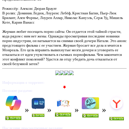
Режиссёр: Алексис Дюран Браулт
В ролях: Доминик Ледюк, Лоуренс Лебёф, Кристиан Багин, Пьер-Люк
Брилант, Ален Форнье, Лоурен Аллар, Николас Кануэль, Серж Уд, Мишель
Коте, Карин Ванасс
Жерман любит посещать порно сайты. Он отдается этой тайной страсти,
кода рядом с ним нет жены. Однажды просматривая последние новинки
порно индустрии, он натыкается на снимки своей дочери Натали. Это анонс
предстоящего фильма с ее участием. Жерман бросает все дела и мчится в
Монреаль. Его цель вправить вывихнутые мозги дочери и уговорить ее
отказаться от идеи учувствовать в съемках порнофильма. Чем закончится
этот конфликт поколений? Удастся ли отцу убедить дочь отказаться от
своей безумной затеи?
Информация о торренте:
Похожие раздачи:
Последние просмотренные раздачи: