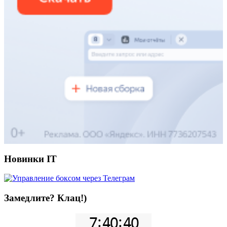
Новинки IT
Замедлите? Клац!)