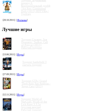
Торрент Ледниковый
период 4:
Континентальный дрейф
/ Ice Age: Continental
Drift (2012) HDTVRip |
Трейлер
»
»
»
»
[20.10.2011]
[
Фильмы
]
Лучшие игры
Торрент Сталкер: Зов
Припяти / Stalker: Call
of Pripyat (2011)
Рабочий торрент
[13.06.2011]
[
Игры
]
Торрент battlefield 3
скачать торрент
[27.09.2011]
[
Игры
]
Торрент GTA / Grand
Theft Auto San Andreas -
Super Cars (2011)
[12.11.2011]
[
Игры
]
Торрент World of
WarCraft: Wrath of the
Lich King 3.3.5a
(русская версия)
Рабочий торрент