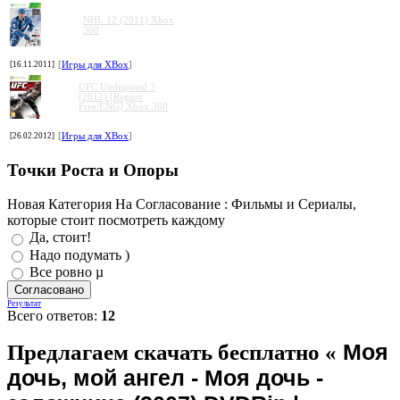
NHL 12 (2011) Xbox
360
[16.11.2011]
[
Игры для XBox
]
UFC Undisputed 3
(2012) [Region
Free/ENG] Xbox 360
[26.02.2012]
[
Игры для XBox
]
Точки Роста и Опоры
Новая Категория На Согласование : Фильмы и Сериалы,
которые стоит посмотреть каждому
Да, стоит!
Надо подумать )
Все ровно µ
Результат
Всего ответов:
12