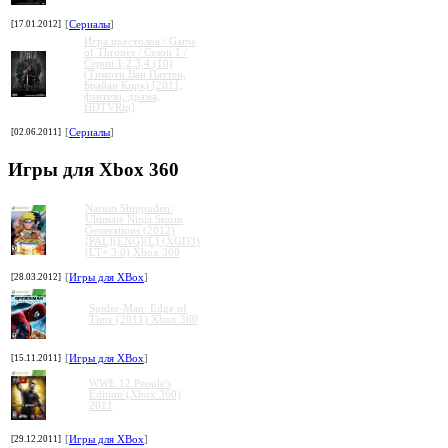
[17.01.2012]
[
Сериалы
]
Игра престолов / Game
of Thrones / Сезон 1 /
Серии 1,2,3,4 (10)
(Тимоти Ван Паттен,
Брайан Кирк) [2011,
фэнтези, драма,
HDTVRip]
[02.06.2011]
[
Сериалы
]
Игры для Xbox 360
Naruto Shippuden:
Ultimate Ninja Storm
Generations (2012)
[PAL][ENG][L] (XGD3)
(LT+ 3.0) Xbox 360
[28.03.2012]
[
Игры для XBox
]
Spider-Man: Edge of
Time (2011) Xbox 360
[15.11.2011]
[
Игры для XBox
]
WWE 12 People's
Edition (Xbox 360)
2011
[29.12.2011]
[
Игры для XBox
]