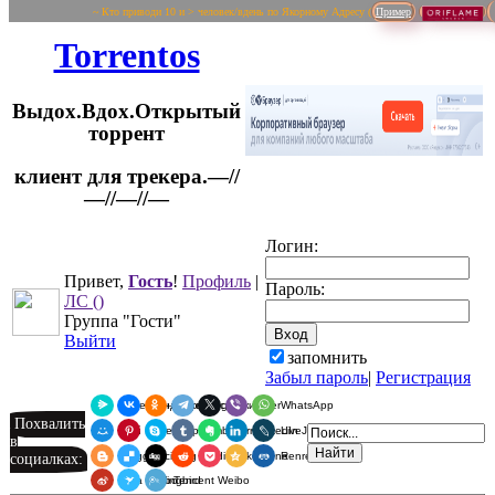
~ Кто приводи 10 и > человек/вдень по Якорному Адресу (
Пример
Torrentos
Выдох.Вдох.Открытый
торрент
клиент для трекера.—//
Логин:
—//—//—
Привет,
Гость
!
Профиль
|
Пароль:
ЛС
()
Группа "Гости"
Выйти
запомнить
Забыл пароль
|
Регистрация
Я.Мессенджер
ВКонтакте
Одноклассники
Telegram
X
Viber
WhatsApp
Похвалить
Мой Мир
Pinterest
Skype
Tumblr
Evernote
LinkedIn
LiveJournal