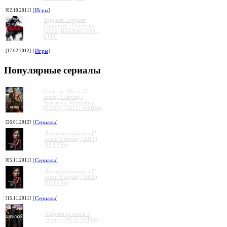
[02.10.2011]
[
Игры
]
Торрент Торрент
Cиндикат / Syndicate
[2012, RUS/ENG/ENG,
L] PC
[17.02.2012]
[
Игры
]
Популярные сериалы
Спартак: Месть [2
сезон, 1 серия] /
Spartacus: Vengeance
[02x01] (2012) WEBRip
[26.01.2012]
[
Сериалы
]
Дневники вампира [3
сезон 8 серия] (2011)
HDTVRip
[05.11.2011]
[
Сериалы
]
Дневники вампира [3
сезон 9 серия] (2011)
HDTVRip
[15.11.2011]
[
Сериалы
]
Шерлок (2 сезон 3
серия) (2012) SATRip