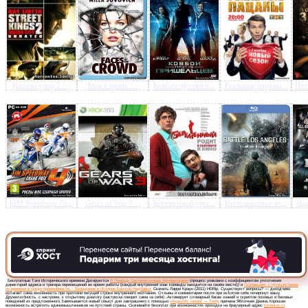
Предлагаем скачать бесплатн
Короли улиц 2 /...
Лица в толпе / ...
Ковбои против п...
Реальные пацаны...
Пог
Ларри Краун (2011) HDRip
»
FIM Speedway Gr...
Gears of War 3 ...
Беременный (тре...
Инопланетное вт...
Rug