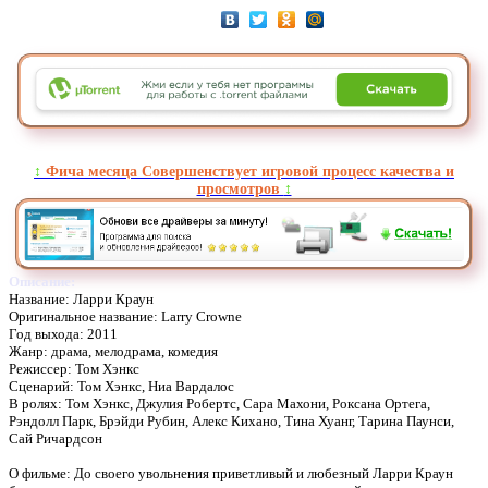
↕️
Фича месяца Совершенствует игровой процесс качества и
просмотров
↕️
Описание:
Название: Ларри Краун
Оригинальное название: Larry Crowne
Год выхода: 2011
Жанр: драма, мелодрама, комедия
Режиссер: Том Хэнкс
Сценарий: Том Хэнкс, Ниа Вардалос
В ролях: Том Хэнкс, Джулия Робертс, Сара Махони, Роксана Ортега,
Рэндолл Парк, Брэйди Рубин, Алекс Кихано, Тина Хуанг, Тарина Паунси,
Сай Ричардсон
О фильме: До своего увольнения приветливый и любезный Ларри Краун