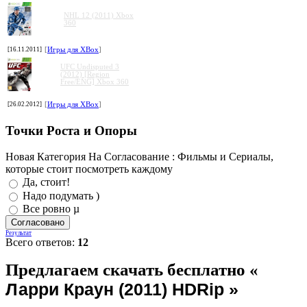
NHL 12 (2011) Xbox
360
[16.11.2011]
[
Игры для XBox
]
UFC Undisputed 3
(2012) [Region
Free/ENG] Xbox 360
[26.02.2012]
[
Игры для XBox
]
Точки Роста и Опоры
Новая Категория На Согласование : Фильмы и Сериалы,
которые стоит посмотреть каждому
Да, стоит!
Надо подумать )
Все ровно µ
Результат
Всего ответов:
12