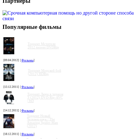
Партнеры
Популярные фильмы
Торрент Мстители
2012 torrent DVDRip
[09.04.2012]
[
Фильмы
]
Торрент Морской бой
(2012) HDRip
[13.12.2011]
[
Фильмы
]
Торрент Люди в черном
3 (2012) DVD-Rip-AVC
| HD
[14.12.2011]
[
Фильмы
]
Торрент Новый
Человек-паук / The
Amazing Spider-Man
(2012)
[18.12.2011]
[
Фильмы
]