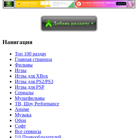
в
Blogger
Delicious
Digg
reddit
Pocket
Qzone
Renren
социалках:
Sina Weibo
Surfingbird
Tencent Weibo
Навигация
Топ 100 раздач
Главная страница
Фильмы
Игры
Игры для XBox
Игры для PS2/PS3
Игры для PSP
Сериалы
Мультфильмы
ТВ, Шоу Performance
Аниме
Музыка
Обои
Софт
Все сервисы
!\|/i Правообладателей