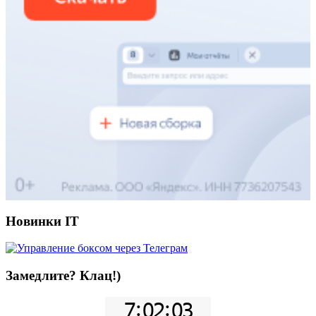
Новинки IT
Замедлите? Клац!)