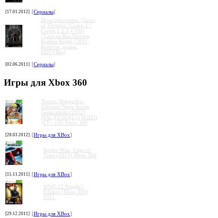
[17.01.2012]
[
Сериалы
]
Игра престолов / Game
of Thrones / Сезон 1 /
Серии 1,2,3,4 (10)
(Тимоти Ван Паттен,
Брайан Кирк) [2011,
фэнтези, драма,
HDTVRip]
[02.06.2011]
[
Сериалы
]
Игры для Xbox 360
Naruto Shippuden:
Ultimate Ninja Storm
Generations (2012)
[PAL][ENG][L] (XGD3)
(LT+ 3.0) Xbox 360
[28.03.2012]
[
Игры для XBox
]
Spider-Man: Edge of
Time (2011) Xbox 360
[15.11.2011]
[
Игры для XBox
]
WWE 12 People's
Edition (Xbox 360)
2011
[29.12.2011]
[
Игры для XBox
]