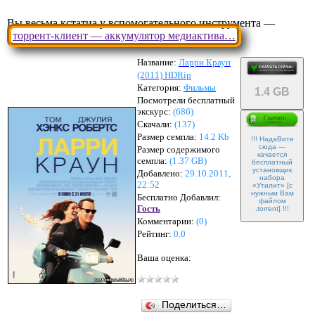
Вы весьма кстатиа у вспомогательного инструмента —
торрент-клиент — аккумулятор медиактива…
Название:
Ларри Краун
(2011) HDRip
Категория:
Фильмы
1.4 GB
Посмотрели бесплатный
экскурс:
(686)
Скачали:
(
137
)
Размер семпла:
14.2 Kb
!!! НадаВите
сюда —
Размер содержимого
качается
семпла:
(
1.37 GB
)
бесплатный
установщик
Добавлено:
29.10.2011,
набора
22:52
«Утилит» [с
нужным Вам
Бесплатно Добавлил:
файлом
Гость
.torrent] !!!
Комментарии:
(
0
)
Рейтинг:
0.0
Ваша оценка:
Поделиться…