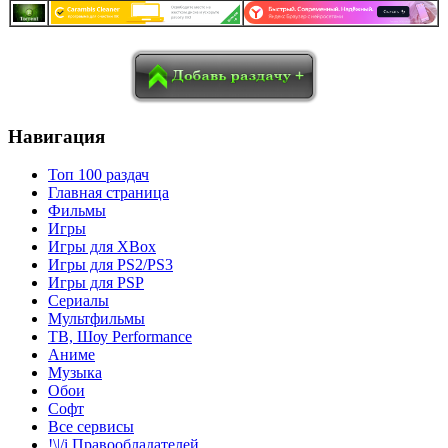
в
Blogger
Delicious
Digg
reddit
Pocket
Qzone
Renren
социалках:
Sina Weibo
Surfingbird
Tencent Weibo
Навигация
Топ 100 раздач
Главная страница
Фильмы
Игры
Игры для XBox
Игры для PS2/PS3
Игры для PSP
Сериалы
Мультфильмы
ТВ, Шоу Performance
Аниме
Музыка
Обои
Софт
Все сервисы
!\|/i Правообладателей