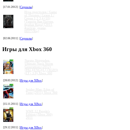
[17.01.2012]
[
Сериалы
]
Игра престолов / Game
of Thrones / Сезон 1 /
Серии 1,2,3,4 (10)
(Тимоти Ван Паттен,
Брайан Кирк) [2011,
фэнтези, драма,
HDTVRip]
[02.06.2011]
[
Сериалы
]
Игры для Xbox 360
Naruto Shippuden:
Ultimate Ninja Storm
Generations (2012)
[PAL][ENG][L] (XGD3)
(LT+ 3.0) Xbox 360
[28.03.2012]
[
Игры для XBox
]
Spider-Man: Edge of
Time (2011) Xbox 360
[15.11.2011]
[
Игры для XBox
]
WWE 12 People's
Edition (Xbox 360)
2011
[29.12.2011]
[
Игры для XBox
]