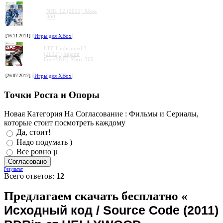
NHL 12 (2011) Xbox
360
[16.11.2011]
[
Игры для XBox
]
UFC Undisputed 3
(2012) [Region
Free/ENG] Xbox 360
[26.02.2012]
[
Игры для XBox
]
Точки Роста и Опоры
Новая Категория На Согласование : Фильмы и Сериалы,
которые стоит посмотреть каждому
Да, стоит!
Надо подумать )
Все ровно µ
Результат
Всего ответов:
12