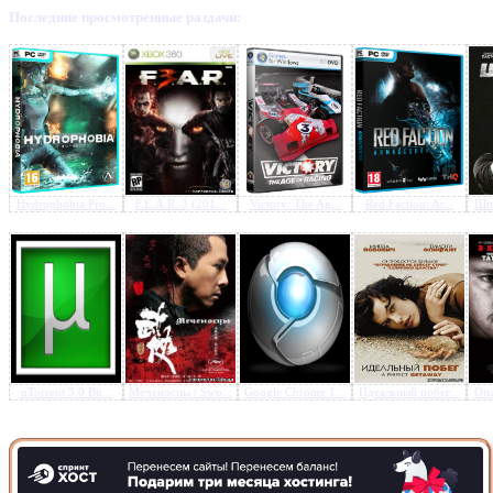
Последние просмотренные раздачи:
Предлагаем скачать бесплатн
Исходный код / Source Code
BDRip от HELLYWOOD
»
Hydrophobia Pro...
F.E.A.R. 3 (201...
Victory: The Ag...
Red Faction: Ar...
Шпи
uTorrent 3.0 Bu...
Меченосцы / Swo...
Google Chrome 1...
Идеальный побег...
Опа