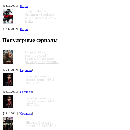
[02.10.2011]
[
Игры
]
Торрент Торрент
Cиндикат / Syndicate
[2012, RUS/ENG/ENG,
L] PC
[17.02.2012]
[
Игры
]
Популярные сериалы
Спартак: Месть [2
сезон, 1 серия] /
Spartacus: Vengeance
[02x01] (2012) WEBRip
[26.01.2012]
[
Сериалы
]
Дневники вампира [3
сезон 8 серия] (2011)
HDTVRip
[05.11.2011]
[
Сериалы
]
Дневники вампира [3
сезон 9 серия] (2011)
HDTVRip
[15.11.2011]
[
Сериалы
]
Шерлок (2 сезон 3
серия) (2012) SATRip