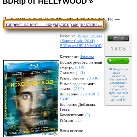
Вы весьма кстатиа у вспомогательного инструмента —
торрент-клиент — аккумулятор медиактива…
Название:
Исходный код
/ Source Code (2011)
BDRip от HELLYWOOD
1.4 GB
Категория:
Фильмы
Посмотрели бесплатный
экскурс:
(619)
!!! НадаВите
Скачали:
(
111
)
сюда —
качается
Размер семпла:
20.3 Kb
бесплатный
установщик
Размер содержимого
набора
семпла:
(
2 Гб
)
«Утилит» [с
нужным Вам
Добавлено:
22.10.2011,
файлом
16:49
.torrent] !!!
Бесплатно Добавлил:
Гость
Комментарии:
(
0
)
Рейтинг:
0.0
Ваша оценка: