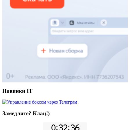
Новинки IT
Замедлите? Клац!)