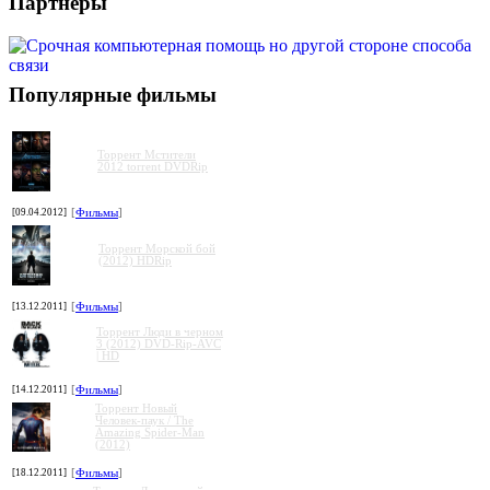
Партнеры
Популярные фильмы
Торрент Мстители
2012 torrent DVDRip
[09.04.2012]
[
Фильмы
]
Торрент Морской бой
(2012) HDRip
[13.12.2011]
[
Фильмы
]
Торрент Люди в черном
3 (2012) DVD-Rip-AVC
| HD
[14.12.2011]
[
Фильмы
]
Торрент Новый
Человек-паук / The
Amazing Spider-Man
(2012)
[18.12.2011]
[
Фильмы
]