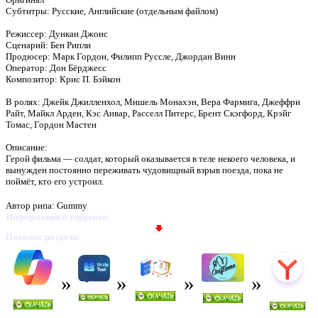
Субтитры: Русские, Английские (отдельным файлом)
Режиссер: Дункан Джонс
Сценарий: Бен Рипли
Продюсер: Марк Гордон, Филипп Руссле, Джордан Винн
Оператор: Дон Бёрджесс
Композитор: Крис П. Бэйкон
В ролях: Джейк Джилленхол, Мишель Монахэн, Вера Фармига, Джеффри
Райт, Майкл Арден, Кэс Анвар, Расселл Питерс, Брент Скэгфорд, Крэйг
Томас, Гордон Мастен
Описание:
Герой фильма — солдат, который оказывается в теле некоего человека, и
вынужден постоянно переживать чудовищный взрыв поезда, пока не
поймёт, кто его устроил.
Автор рипа: Gummy
Информация о торренте:
Похожие раздачи: