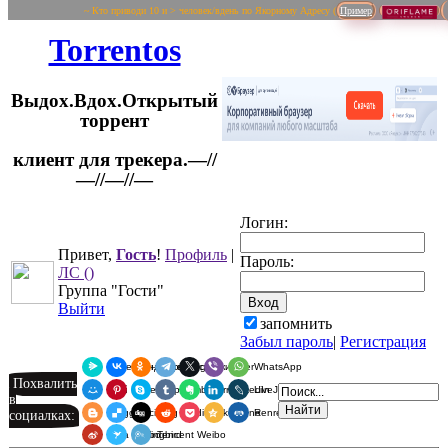
~ Кто приводи 10 и > человек/вдень по Якорному Адресу (
Пример
Torrentos
Выдох.Вдох.Открытый
торрент
клиент для трекера.—//
Логин:
—//—//—
Привет,
Гость
!
Профиль
|
Пароль:
ЛС
()
Группа "Гости"
Выйти
запомнить
Забыл пароль
|
Регистрация
Я.Мессенджер
ВКонтакте
Одноклассники
Telegram
X
Viber
WhatsApp
Похвалить
Мой Мир
Pinterest
Skype
Tumblr
Evernote
LinkedIn
LiveJournal