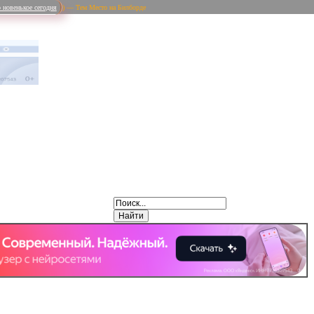
 новенькое сегодня
) — Тем Место на Билборде
Weibo