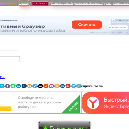
рному Адресу (
Пример
Взять и Купить Мужской или Женский Парфюм. Делайте что то
ция
ники
am
Viber
WhatsApp
Мой Мир
Pinterest
Skype
Tumblr
Evernote
LinkedIn
LiveJournal
Blogger
Delicious
Digg
reddit
Pocket
Qzone
Renren
Sina Weibo
Surfingbird
Tencent 