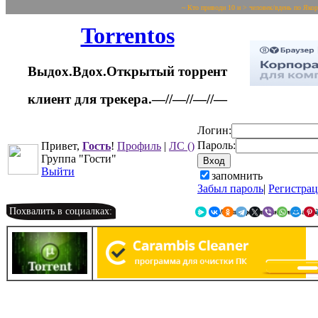
~ Кто приводи 10 и > человек/вдень по Яко
Torrentos
Выдох.Вдох.Открытый торрент
клиент для трекера.—//—//—//—
Логин:
Пароль:
Привет,
Гость
!
Профиль
|
ЛС
()
Группа "Гости"
Выйти
запомнить
Забыл пароль
|
Регистра
Похвалить в социалках:
Я.Мессенджер
ВКонтакте
Однокласс
Telegr
X