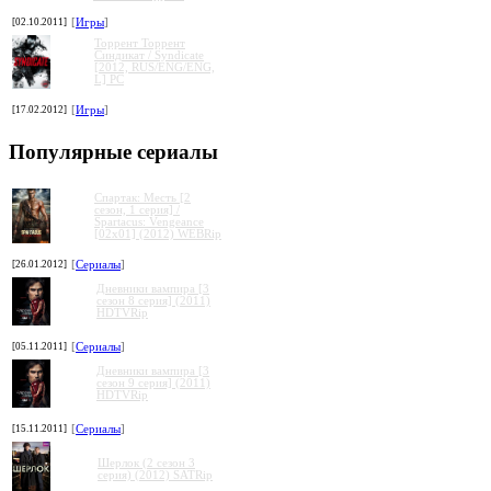
[02.10.2011]
[
Игры
]
Торрент Торрент
Cиндикат / Syndicate
[2012, RUS/ENG/ENG,
L] PC
[17.02.2012]
[
Игры
]
Популярные сериалы
Спартак: Месть [2
сезон, 1 серия] /
Spartacus: Vengeance
[02x01] (2012) WEBRip
[26.01.2012]
[
Сериалы
]
Дневники вампира [3
сезон 8 серия] (2011)
HDTVRip
[05.11.2011]
[
Сериалы
]
Дневники вампира [3
сезон 9 серия] (2011)
HDTVRip
[15.11.2011]
[
Сериалы
]
Шерлок (2 сезон 3
серия) (2012) SATRip