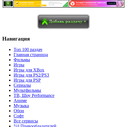
в
Blogger
Delicious
Digg
reddit
Pocket
Qzone
Renren
социалках:
Sina Weibo
Surfingbird
Tencent Weibo
Навигация
Топ 100 раздач
Главная страница
Фильмы
Игры
Игры для XBox
Игры для PS2/PS3
Игры для PSP
Сериалы
Мультфильмы
ТВ, Шоу Performance
Аниме
Музыка
Обои
Софт
Все сервисы
!\|/i Правообладателей