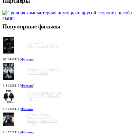
Партнеры
Популярные фильмы
Торрент Мстители
2012 torrent DVDRip
[09.04.2012]
[
Фильмы
]
Торрент Морской бой
(2012) HDRip
[13.12.2011]
[
Фильмы
]
Торрент Люди в черном
3 (2012) DVD-Rip-AVC
| HD
[14.12.2011]
[
Фильмы
]
Торрент Новый
Человек-паук / The
Amazing Spider-Man
(2012)
[18.12.2011]
[
Фильмы
]