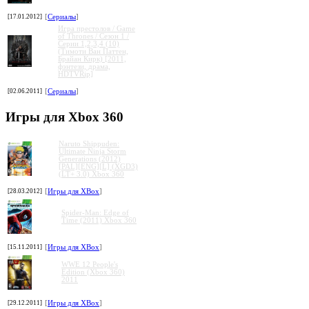
[17.01.2012]
[
Сериалы
]
Игра престолов / Game
of Thrones / Сезон 1 /
Серии 1,2,3,4 (10)
(Тимоти Ван Паттен,
Брайан Кирк) [2011,
фэнтези, драма,
HDTVRip]
[02.06.2011]
[
Сериалы
]
Игры для Xbox 360
Naruto Shippuden:
Ultimate Ninja Storm
Generations (2012)
[PAL][ENG][L] (XGD3)
(LT+ 3.0) Xbox 360
[28.03.2012]
[
Игры для XBox
]
Spider-Man: Edge of
Time (2011) Xbox 360
[15.11.2011]
[
Игры для XBox
]
WWE 12 People's
Edition (Xbox 360)
2011
[29.12.2011]
[
Игры для XBox
]