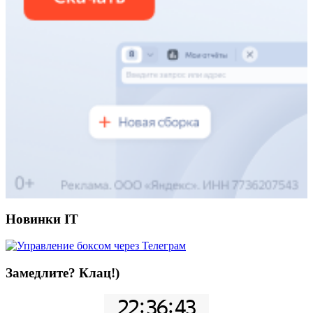
Новинки IT
Замедлите? Клац!)