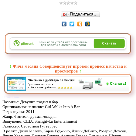
Поделиться…
↕️
Фича месяца Совершенствует игровой процесс качества и
просмотров
↕️
Описание:
Название: Девушка входит в бар
Оригинальное название: Girl Walks Into A Bar
Год выпуска: 2011
Жанр: Фэнтези, драма, комедия
Выпущено: США, Shangri-La Entertainment
Режиссер: Себастьян Гутьеррес
В ролях: Джил Беллоуз, Карла Гуджино, Дэнни ДеВито, Розарио Доусон,
Джош Хартнетт, Ксандер Беркли, Алексис Бледел, Эммануэль Шрики,