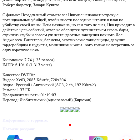
Роберт Форстер, Закари Куинто
О фильме: Незадачливый стоматолог Николас назначает встречу с
потенциальным убийцей, чтобы внести последние штрихи в план по
убийству своей жены. Цена назначена, но сам того не зная, Ник приводит в
действие цепь событий, которые обернутся путешествием сквозь бары,
стриптиз-клубы и совсем уж нестандартные заведения ночного Лос-
Анджелеса. Гангстеры, бармены, экзотические танцовщицы, девушка-
гардеробщица и нудисты, мошенники и копы - кого только не встретишь за
одну короткую ночь...
Кинопоиск: 7.74 (135 голоса)
IMDB: 6.10/10 (1 313 votes)
Качество: DVDRip
Видео: XviD, 2085 Кбит/с, 720x304
Аудио: Русский / Английский (AC3, 2 ch, 192 Кбит/с)
Размер: 1.37 ГБ
Продолжительность: 01:19:03
Перевод: Любительский (одноголосый) [Бирюков]
Информация о торренте:
Похожие раздачи: