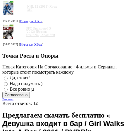
NHL 12 (2011) Xbox
360
[16.11.2011]
[
Игры для XBox
]
UFC Undisputed 3
(2012) [Region
Free/ENG] Xbox 360
[26.02.2012]
[
Игры для XBox
]
Точки Роста и Опоры
Новая Категория На Согласование : Фильмы и Сериалы,
которые стоит посмотреть каждому
Да, стоит!
Надо подумать )
Все ровно µ
Результат
Всего ответов:
12