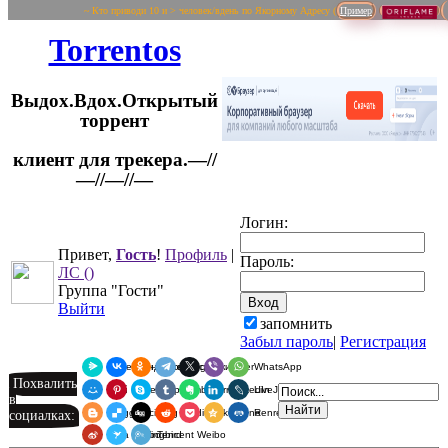
~ Кто приводи 10 и > человек/вдень по Якорному Адресу (
Пример
Torrentos
Выдох.Вдох.Открытый
торрент
клиент для трекера.—//
Логин:
—//—//—
Привет,
Гость
!
Профиль
|
Пароль:
ЛС
()
Группа "Гости"
Выйти
запомнить
Забыл пароль
|
Регистрация
Я.Мессенджер
ВКонтакте
Одноклассники
Telegram
X
Viber
WhatsApp
Похвалить
Мой Мир
Pinterest
Skype
Tumblr
Evernote
LinkedIn
LiveJournal