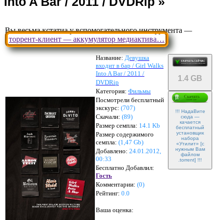
Вы весьма кстатиа у вспомогательного инструмента —
торрент-клиент — аккумулятор медиактива…
Название:
Девушка
входит в бар / Girl Walks
Into A Bar / 2011 /
1.4 GB
DVDRip
Категория:
Фильмы
Посмотрели бесплатный
экскурс:
(707)
!!! НадаВите
Скачали:
(
89
)
сюда —
качается
Размер семпла:
14.1 Kb
бесплатный
установщик
Размер содержимого
набора
семпла:
(
1,47 Gb
)
«Утилит» [с
нужным Вам
Добавлено:
24.01.2012,
файлом
00:33
.torrent] !!!
Бесплатно Добавлил:
Гость
Комментарии:
(
0
)
Рейтинг:
0.0
Ваша оценка: