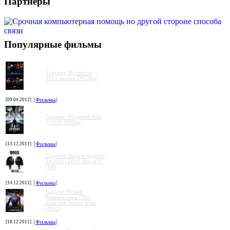
Партнеры
Популярные фильмы
Торрент Мстители
2012 torrent DVDRip
[09.04.2012]
[
Фильмы
]
Торрент Морской бой
(2012) HDRip
[13.12.2011]
[
Фильмы
]
Торрент Люди в черном
3 (2012) DVD-Rip-AVC
| HD
[14.12.2011]
[
Фильмы
]
Торрент Новый
Человек-паук / The
Amazing Spider-Man
(2012)
[18.12.2011]
[
Фильмы
]