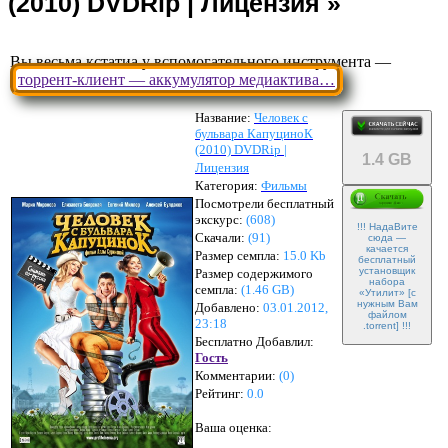
Вы весьма кстатиа у вспомогательного инструмента —
торрент-клиент — аккумулятор медиактива…
Название:
Человек с
бульвара КапуциноК
(2010) DVDRip |
1.4 GB
Лицензия
Категория:
Фильмы
Посмотрели бесплатный
экскурс:
(608)
!!! НадаВите
Скачали:
(
91
)
сюда —
качается
Размер семпла:
15.0 Kb
бесплатный
установщик
Размер содержимого
набора
семпла:
(
1.46 GB
)
«Утилит» [с
нужным Вам
Добавлено:
03.01.2012,
файлом
23:18
.torrent] !!!
Бесплатно Добавлил:
Гость
Комментарии:
(
0
)
Рейтинг:
0.0
Ваша оценка: