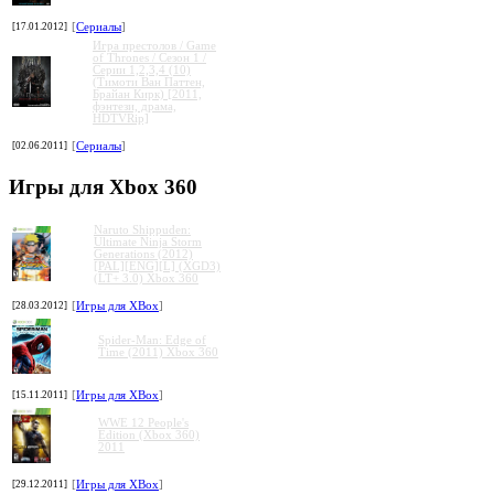
[17.01.2012]
[
Сериалы
]
Игра престолов / Game
of Thrones / Сезон 1 /
Серии 1,2,3,4 (10)
(Тимоти Ван Паттен,
Брайан Кирк) [2011,
фэнтези, драма,
HDTVRip]
[02.06.2011]
[
Сериалы
]
Игры для Xbox 360
Naruto Shippuden:
Ultimate Ninja Storm
Generations (2012)
[PAL][ENG][L] (XGD3)
(LT+ 3.0) Xbox 360
[28.03.2012]
[
Игры для XBox
]
Spider-Man: Edge of
Time (2011) Xbox 360
[15.11.2011]
[
Игры для XBox
]
WWE 12 People's
Edition (Xbox 360)
2011
[29.12.2011]
[
Игры для XBox
]