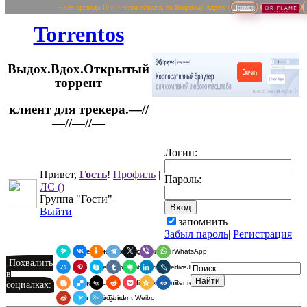
~ Кто приводи 10 и > человек/вдень по Якорному Адресу (
Пример
Torrentos
Выдох.Вдох.Открытый
торрент
клиент для трекера.—//
Логин:
—//—//—
Привет,
Гость
!
Профиль
|
Пароль:
ЛС
()
Группа "Гости"
Выйти
запомнить
Забыл пароль
|
Регистрация
Я.Мессенджер
ВКонтакте
Одноклассники
Telegram
X
Viber
WhatsApp
Похвалить
Мой Мир
Pinterest
Skype
Tumblr
Evernote
LinkedIn
LiveJournal