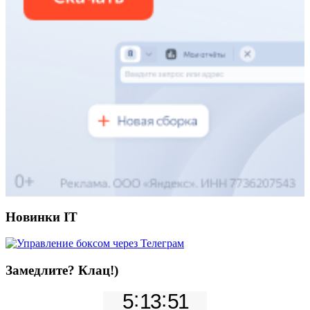
Новинки IT
Замедлите? Клац!)