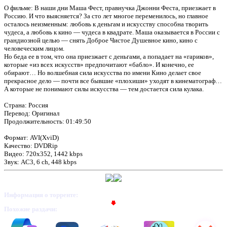
О фильме: В наши дни Маша Фест, правнучка Джонни Феста, приезжает в
Россию. И что выясняется? За сто лет многое переменилось, но главное
осталось неизменным: любовь к деньгам и искусству способна творить
чудеса, а любовь к кино — чудеса в квадрате. Маша оказывается в России с
грандиозной целью — снять Доброе Чистое Душевное кино, кино с
человеческим лицом.
Но беда ее в том, что она приезжает с деньгами, а попадает на «гариков»,
которые «из всех искусств» предпочитают «бабло». И конечно, ее
обирают… Но волшебная сила искусства по имени Кино делает свое
прекрасное дело — почти все бывшие «плохиши» уходят в кинематограф…
А которые не понимают силы искусства — тем достается сила кулака.
Страна: Россия
Перевод: Оригинал
Продолжительность: 01:49:50
Формат: AVI(XviD)
Качество: DVDRip
Видео: 720x352, 1442 kbps
Звук: AC3, 6 ch, 448 kbps
Информация о торренте:
Похожие раздачи: