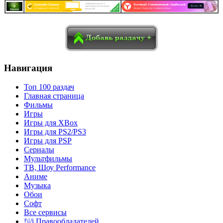
в
Blogger
Delicious
Digg
reddit
Pocket
Qzone
Renren
социалках:
Sina Weibo
Surfingbird
Tencent Weibo
Навигация
Топ 100 раздач
Главная страница
Фильмы
Игры
Игры для XBox
Игры для PS2/PS3
Игры для PSP
Сериалы
Мультфильмы
ТВ, Шоу Performance
Аниме
Музыка
Обои
Софт
Все сервисы
!\|/i Правообладателей