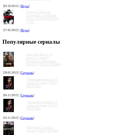
[02.10.2011]
[
Игры
]
Торрент Торрент
Cиндикат / Syndicate
[2012, RUS/ENG/ENG,
L] PC
[17.02.2012]
[
Игры
]
Популярные сериалы
Спартак: Месть [2
сезон, 1 серия] /
Spartacus: Vengeance
[02x01] (2012) WEBRip
[26.01.2012]
[
Сериалы
]
Дневники вампира [3
сезон 8 серия] (2011)
HDTVRip
[05.11.2011]
[
Сериалы
]
Дневники вампира [3
сезон 9 серия] (2011)
HDTVRip
[15.11.2011]
[
Сериалы
]
Шерлок (2 сезон 3
серия) (2012) SATRip