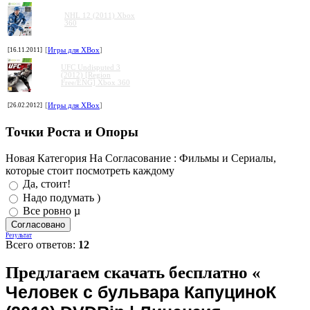
NHL 12 (2011) Xbox
360
[16.11.2011]
[
Игры для XBox
]
UFC Undisputed 3
(2012) [Region
Free/ENG] Xbox 360
[26.02.2012]
[
Игры для XBox
]
Точки Роста и Опоры
Новая Категория На Согласование : Фильмы и Сериалы,
которые стоит посмотреть каждому
Да, стоит!
Надо подумать )
Все ровно µ
Результат
Всего ответов:
12