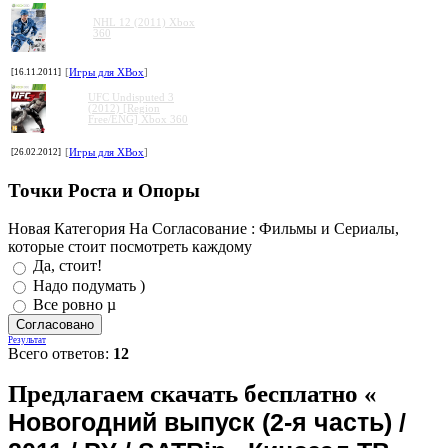
NHL 12 (2011) Xbox
360
[16.11.2011]
[
Игры для XBox
]
UFC Undisputed 3
(2012) [Region
Free/ENG] Xbox 360
[26.02.2012]
[
Игры для XBox
]
Точки Роста и Опоры
Новая Категория На Согласование : Фильмы и Сериалы,
которые стоит посмотреть каждому
Да, стоит!
Надо подумать )
Все ровно µ
Результат
Всего ответов:
12