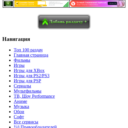
в
Blogger
Delicious
Digg
reddit
Pocket
Qzone
Renren
социалках:
Sina Weibo
Surfingbird
Tencent Weibo
Навигация
Топ 100 раздач
Главная страница
Фильмы
Игры
Игры для XBox
Игры для PS2/PS3
Игры для PSP
Сериалы
Мультфильмы
ТВ, Шоу Performance
Аниме
Музыка
Обои
Софт
Все сервисы
!\|/i Правообладателей