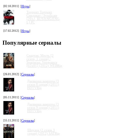
[02.10.2011]
[
Игры
]
Торрент Торрент
Cиндикат / Syndicate
[2012, RUS/ENG/ENG,
L] PC
[17.02.2012]
[
Игры
]
Популярные сериалы
Спартак: Месть [2
сезон, 1 серия] /
Spartacus: Vengeance
[02x01] (2012) WEBRip
[26.01.2012]
[
Сериалы
]
Дневники вампира [3
сезон 8 серия] (2011)
HDTVRip
[05.11.2011]
[
Сериалы
]
Дневники вампира [3
сезон 9 серия] (2011)
HDTVRip
[15.11.2011]
[
Сериалы
]
Шерлок (2 сезон 3
серия) (2012) SATRip