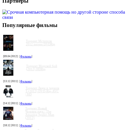
Партнеры
Популярные фильмы
Торрент Мстители
2012 torrent DVDRip
[09.04.2012]
[
Фильмы
]
Торрент Морской бой
(2012) HDRip
[13.12.2011]
[
Фильмы
]
Торрент Люди в черном
3 (2012) DVD-Rip-AVC
| HD
[14.12.2011]
[
Фильмы
]
Торрент Новый
Человек-паук / The
Amazing Spider-Man
(2012)
[18.12.2011]
[
Фильмы
]