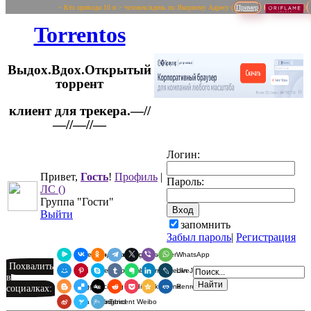
~ Кто приводи 10 и > человек/вдень по Якорному Адресу (
Пример
Torrentos
Выдох.Вдох.Открытый
торрент
клиент для трекера.—//
Логин:
—//—//—
Привет,
Гость
!
Профиль
|
Пароль:
ЛС
()
Группа "Гости"
Выйти
запомнить
Забыл пароль
|
Регистрация
Я.Мессенджер
ВКонтакте
Одноклассники
Telegram
X
Viber
WhatsApp
Похвалить
Мой Мир
Pinterest
Skype
Tumblr
Evernote
LinkedIn
LiveJournal