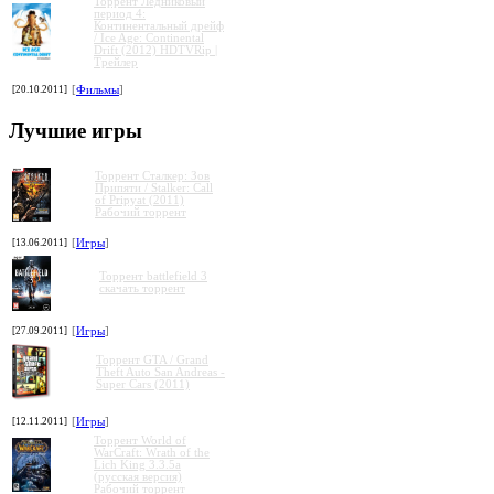
Торрент Ледниковый
период 4:
Континентальный дрейф
/ Ice Age: Continental
Drift (2012) HDTVRip |
Трейлер
[20.10.2011]
[
Фильмы
]
»
»
»
»
Лучшие игры
Торрент Сталкер: Зов
Припяти / Stalker: Call
of Pripyat (2011)
Рабочий торрент
[13.06.2011]
[
Игры
]
Торрент battlefield 3
скачать торрент
[27.09.2011]
[
Игры
]
Торрент GTA / Grand
Theft Auto San Andreas -
Super Cars (2011)
[12.11.2011]
[
Игры
]
Торрент World of
WarCraft: Wrath of the
Lich King 3.3.5a
(русская версия)
Рабочий торрент