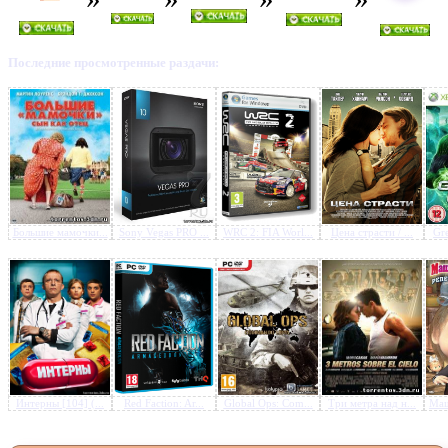
Последние просмотренные раздачи:
Предлагаем скачать бесплатн
Новогодний выпуск (2-я час
2011 / РУ / SATRip - Киноза
Большие мамочки...
Sony Vegas PRO ...
WRC 2: FIA Worl...
Цена страсти / ...
Gre
Интерны [104] (...
Red Faction: Ar...
Global Ops: Com...
Три метра над н...
Маш