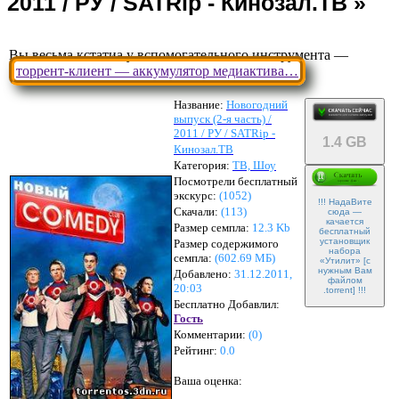
Вы весьма кстатиа у вспомогательного инструмента —
торрент-клиент — аккумулятор медиактива…
Название:
Новогодний
выпуск (2-я часть) /
2011 / РУ / SATRip -
1.4 GB
Кинозал.ТВ
Категория:
ТВ, Шоу
Посмотрели бесплатный
экскурс:
(1052)
!!! НадаВите
Скачали:
(
113
)
сюда —
качается
Размер семпла:
12.3 Kb
бесплатный
установщик
Размер содержимого
набора
семпла:
(
602.69 МБ
)
«Утилит» [с
нужным Вам
Добавлено:
31.12.2011,
файлом
20:03
.torrent] !!!
Бесплатно Добавлил:
Гость
Комментарии:
(
0
)
Рейтинг:
0.0
Ваша оценка: