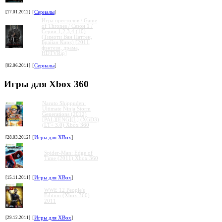
[17.01.2012]
[
Сериалы
]
Игра престолов / Game
of Thrones / Сезон 1 /
Серии 1,2,3,4 (10)
(Тимоти Ван Паттен,
Брайан Кирк) [2011,
фэнтези, драма,
HDTVRip]
[02.06.2011]
[
Сериалы
]
Игры для Xbox 360
Naruto Shippuden:
Ultimate Ninja Storm
Generations (2012)
[PAL][ENG][L] (XGD3)
(LT+ 3.0) Xbox 360
[28.03.2012]
[
Игры для XBox
]
Spider-Man: Edge of
Time (2011) Xbox 360
[15.11.2011]
[
Игры для XBox
]
WWE 12 People's
Edition (Xbox 360)
2011
[29.12.2011]
[
Игры для XBox
]