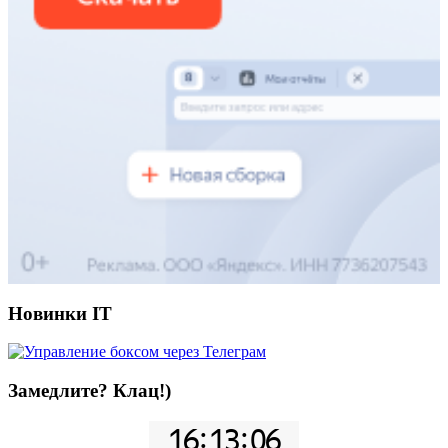
Новинки IT
Замедлите? Клац!)