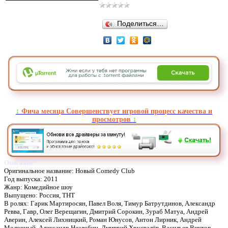
Поделиться…
↕️
Фича месяца Совершенствует игровой процесс качества и
просмотров
↕️
Описание:
Оригинальное название: Новый Comedy Club
Год выпуска: 2011
Жанр: Комедийное шоу
Выпущено: Россия, ТНТ
В ролях: Гарик Мартиросян, Павел Воля, Тимур Батрутдинов, Александр
Ревва, Гавр, Олег Верещагин, Дмитрий Сорокин, Зураб Матуa, Андрей
Аверин, Алексей Лихницкий, Роман Юнусов, Антон Лирник, Андрей
Молочный, Александр Незлобин, Дмитрий Хрусталёв, Васильев Виктор,