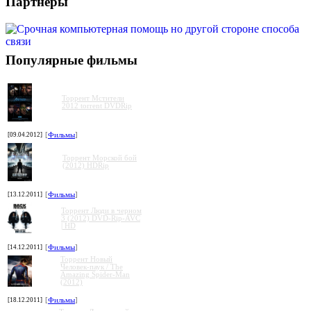
Партнеры
Популярные фильмы
Торрент Мстители
2012 torrent DVDRip
[09.04.2012]
[
Фильмы
]
Торрент Морской бой
(2012) HDRip
[13.12.2011]
[
Фильмы
]
Торрент Люди в черном
3 (2012) DVD-Rip-AVC
| HD
[14.12.2011]
[
Фильмы
]
Торрент Новый
Человек-паук / The
Amazing Spider-Man
(2012)
[18.12.2011]
[
Фильмы
]