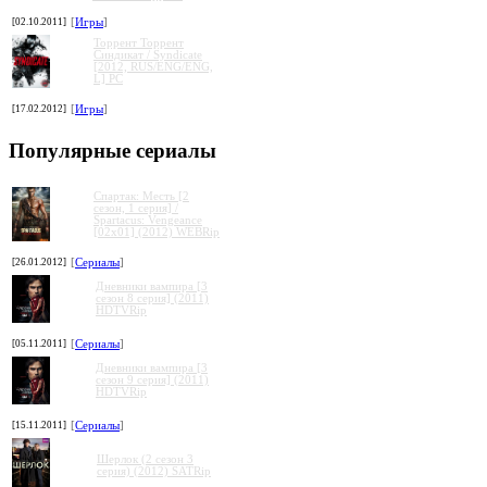
[02.10.2011]
[
Игры
]
Торрент Торрент
Cиндикат / Syndicate
[2012, RUS/ENG/ENG,
L] PC
[17.02.2012]
[
Игры
]
Популярные сериалы
Спартак: Месть [2
сезон, 1 серия] /
Spartacus: Vengeance
[02x01] (2012) WEBRip
[26.01.2012]
[
Сериалы
]
Дневники вампира [3
сезон 8 серия] (2011)
HDTVRip
[05.11.2011]
[
Сериалы
]
Дневники вампира [3
сезон 9 серия] (2011)
HDTVRip
[15.11.2011]
[
Сериалы
]
Шерлок (2 сезон 3
серия) (2012) SATRip