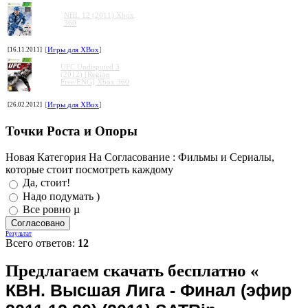
NHL 12 (2011) Xbox
360
[16.11.2011]
[
Игры для XBox
]
UFC Undisputed 3
(2012) [Region
Free/ENG] Xbox 360
[26.02.2012]
[
Игры для XBox
]
Точки Роста и Опоры
Новая Категория На Согласование : Фильмы и Сериалы,
которые стоит посмотреть каждому
Да, стоит!
Надо подумать )
Все ровно µ
Результат
Всего ответов:
12