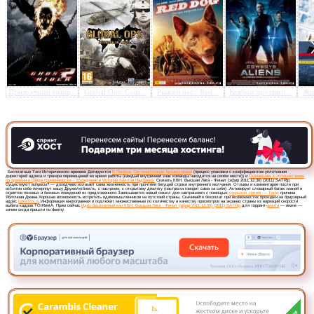
Призрачный гонщ...
Global Ops: Com...
Рыжий пес / Red...
Ковбои против п...
Жиз