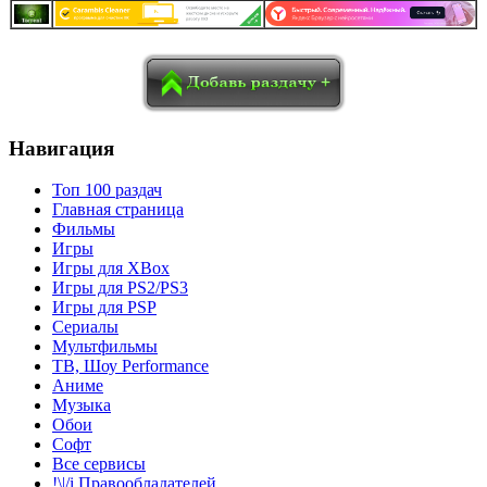
в
Blogger
Delicious
Digg
reddit
Pocket
Qzone
Renren
социалках:
Sina Weibo
Surfingbird
Tencent Weibo
Навигация
Топ 100 раздач
Главная страница
Фильмы
Игры
Игры для XBox
Игры для PS2/PS3
Игры для PSP
Сериалы
Мультфильмы
ТВ, Шоу Performance
Аниме
Музыка
Обои
Софт
Все сервисы
!\|/i Правообладателей