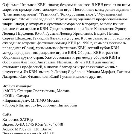
О фильме: Что такое КВН - знают, без сомнения, все. В КВН играют во всем
мире, это прежде всего молодежная игра. Постоянные конкурсные задания -
"Визитная карточка", "Разминка", "Конкурс капитанов", "Музыкальный
конкурс", "Домашнее задание". Игру команд оценивает профессиональное
жюри - люди, у которых с чувством юмора все в порядке, многие из них
раньше сами играли в КВН. Среди членов жюри были Константин Эрнст,
Леонид Парфенов, Юлий Гусман, Леонид Ярмольник, Валдис Пельш,
Сергей Шолохов, Геннадий Хазанов и другие. Кроме самих игр проводятся
ежегодные встречи: фестиваль команд КВН (с 1990 г., семь раз фестиваль
проходил в г.Сочи), музыкальный фестиваль КВН, летний кубок КВН,
международные товарищеские игры в КВН. Сборная КВН играет со
сборными других стран. Уже состоялись игры между сборной КВН и
сборными Америки, Австралии, Израиля... Игра в КВН для многих
становится профессией, а многие благодаря игре связывают жизнь с
искусством. Из КВН "вышли": Леонид Якубович, Михаил Марфин, Татьяна
Лазарева, Олег Филимонов, Юлий Гусман и многие другие.
Играют команды:
«МСЭБ, Станция Спортивная», Москва
«СОК», Самара
«Парапапарам», МГИМО Москва
«ГородЪ ПятигорскЪ», сборная Пятигорска
Файл
Качество: SATRip
Видео: XviD, 1745 Кбит/с, 704x448
Аудио: MP3, 2 ch, 128 Кбит/с
Продолжительность: 01:58:16