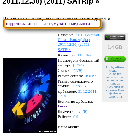
Вы весьма кстатиа у вспомогательного инструмента —
торрент-клиент — аккумулятор медиактива…
Название:
КВН. Высшая
Лига - Финал (эфир
2011.12.30) (2011)
1.4 GB
SATRip
Категория:
ТВ, Шоу
Посмотрели бесплатный
экскурс:
(1794)
!!! НадаВите
Скачали:
(
279
)
сюда —
качается
Размер семпла:
16.0 Kb
бесплатный
установщик
Размер содержимого
набора
семпла:
(
1.56 GB
)
«Утилит» [с
нужным Вам
Добавлено:
31.12.2011,
файлом
12:38
.torrent] !!!
Бесплатно Добавлил:
Гость
Комментарии:
(
0
)
Рейтинг:
0.0
Ваша оценка: