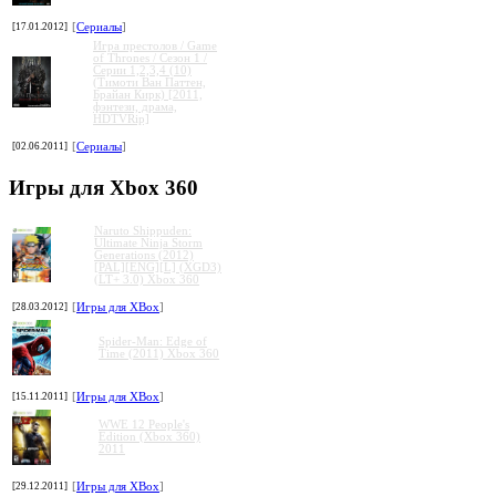
[17.01.2012]
[
Сериалы
]
Игра престолов / Game
of Thrones / Сезон 1 /
Серии 1,2,3,4 (10)
(Тимоти Ван Паттен,
Брайан Кирк) [2011,
фэнтези, драма,
HDTVRip]
[02.06.2011]
[
Сериалы
]
Игры для Xbox 360
Naruto Shippuden:
Ultimate Ninja Storm
Generations (2012)
[PAL][ENG][L] (XGD3)
(LT+ 3.0) Xbox 360
[28.03.2012]
[
Игры для XBox
]
Spider-Man: Edge of
Time (2011) Xbox 360
[15.11.2011]
[
Игры для XBox
]
WWE 12 People's
Edition (Xbox 360)
2011
[29.12.2011]
[
Игры для XBox
]