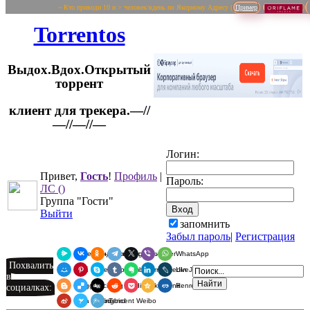
~ Кто приводи 10 и > человек/вдень по Якорному Адресу (
Пример
Torrentos
Выдох.Вдох.Открытый
торрент
клиент для трекера.—//
Логин:
—//—//—
Привет,
Гость
!
Профиль
|
Пароль:
ЛС
()
Группа "Гости"
Выйти
запомнить
Забыл пароль
|
Регистрация
Я.Мессенджер
ВКонтакте
Одноклассники
Telegram
X
Viber
WhatsApp
Похвалить
Мой Мир
Pinterest
Skype
Tumblr
Evernote
LinkedIn
LiveJournal