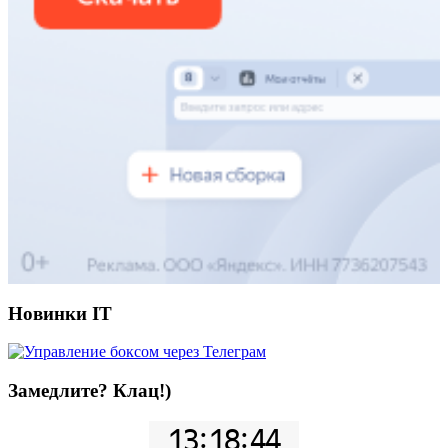
Новинки IT
Замедлите? Клац!)