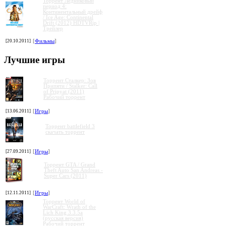
Торрент Ледниковый
период 4:
Континентальный дрейф
/ Ice Age: Continental
Drift (2012) HDTVRip |
Трейлер
[20.10.2011]
[
Фильмы
]
Лучшие игры
Торрент Сталкер: Зов
Припяти / Stalker: Call
of Pripyat (2011)
Рабочий торрент
»
»
»
»
[13.06.2011]
[
Игры
]
Торрент battlefield 3
скачать торрент
[27.09.2011]
[
Игры
]
Торрент GTA / Grand
Theft Auto San Andreas -
Super Cars (2011)
[12.11.2011]
[
Игры
]
Торрент World of
WarCraft: Wrath of the
Lich King 3.3.5a
(русская версия)
Рабочий торрент