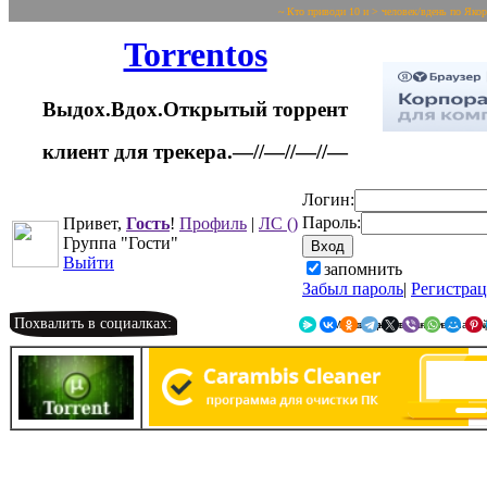
~ Кто приводи 10 и > человек/вдень по Яко
Torrentos
Выдох.Вдох.Открытый торрент
клиент для трекера.—//—//—//—
Логин:
Пароль:
Привет,
Гость
!
Профиль
|
ЛС
()
Группа "Гости"
Выйти
запомнить
Забыл пароль
|
Регистра
Похвалить в социалках:
Я.Мессенджер
ВКонтакте
Однокласс
Telegr
X