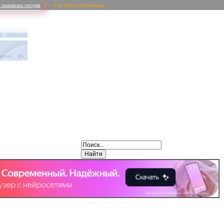
 новенькое сегодня
) — Тем Место на Билборде
Weibo