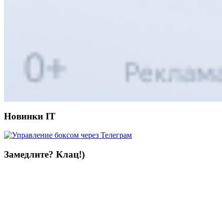
Новинки IT
Замедлите? Клац!)