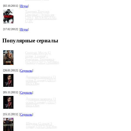
[02.10.2011]
[
Игры
]
Торрент Торрент
Cиндикат / Syndicate
[2012, RUS/ENG/ENG,
L] PC
[17.02.2012]
[
Игры
]
Популярные сериалы
Спартак: Месть [2
сезон, 1 серия] /
Spartacus: Vengeance
[02x01] (2012) WEBRip
[26.01.2012]
[
Сериалы
]
Дневники вампира [3
сезон 8 серия] (2011)
HDTVRip
[05.11.2011]
[
Сериалы
]
Дневники вампира [3
сезон 9 серия] (2011)
HDTVRip
[15.11.2011]
[
Сериалы
]
Шерлок (2 сезон 3
серия) (2012) SATRip