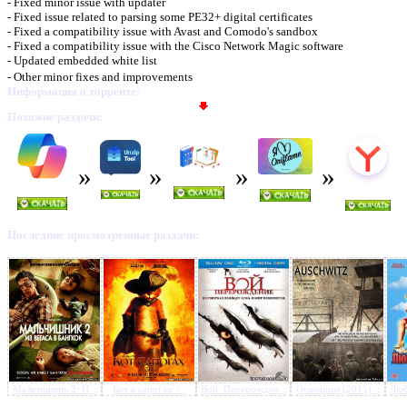
- Fixed minor issue with updater
- Fixed issue related to parsing some PE32+ digital certificates
- Fixed a compatibility issue with Avast and Comodo's sandbox
- Fixed a compatibility issue with the Cisco Network Magic software
- Updated embedded white list
- Other minor fixes and improvements
Предлагаем скачать бесплатн
Информация о торренте:
Похожие раздачи:
Zemana AntiLogger 1.9.2.79
Последние просмотренные раздачи:
Мальчишник 2: И...
Кот в сапогах /...
Вой: Перерожден...
Освенцим (2011)...
Люб