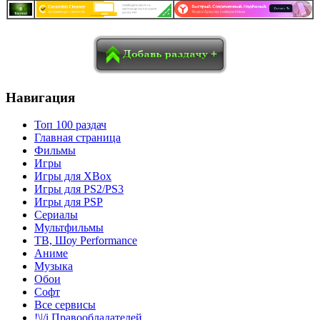
в
Blogger
Delicious
Digg
reddit
Pocket
Qzone
Renren
социалках:
Sina Weibo
Surfingbird
Tencent Weibo
Навигация
Топ 100 раздач
Главная страница
Фильмы
Игры
Игры для XBox
Игры для PS2/PS3
Игры для PSP
Сериалы
Мультфильмы
ТВ, Шоу Performance
Аниме
Музыка
Обои
Софт
Все сервисы
!\|/i Правообладателей