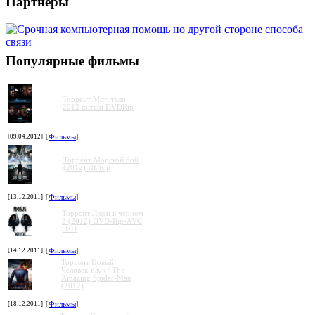
Партнеры
Популярные фильмы
Торрент Мстители
2012 torrent DVDRip
[09.04.2012]
[
Фильмы
]
Торрент Морской бой
(2012) HDRip
[13.12.2011]
[
Фильмы
]
Торрент Люди в черном
3 (2012) DVD-Rip-AVC
| HD
[14.12.2011]
[
Фильмы
]
Торрент Новый
Человек-паук / The
Amazing Spider-Man
(2012)
[18.12.2011]
[
Фильмы
]