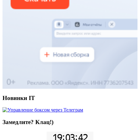
Новинки IT
Замедлите? Клац!)