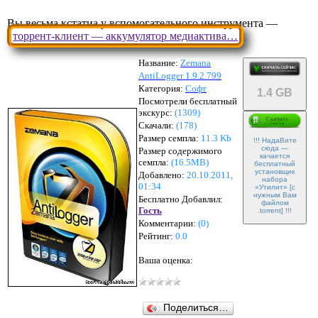
Вы весьма кстатиа у вспомогательного инструмента —
торрент-клиент — аккумулятор медиактива…
Название:
Zemana
AntiLogger 1.9.2.799
Категория:
Софт
1.4 GB
Посмотрели бесплатный
экскурс:
(1309)
Скачали:
(
178
)
Размер семпла:
11.3 Kb
!!! НадаВите
сюда —
Размер содержимого
качается
семпла:
(
16.5MB
)
бесплатный
установщик
Добавлено:
20.10.2011,
набора
01:34
«Утилит» [с
нужным Вам
Бесплатно Добавлил:
файлом
Гость
.torrent] !!!
Комментарии:
(
0
)
Рейтинг:
0.0
Ваша оценка:
Поделиться…