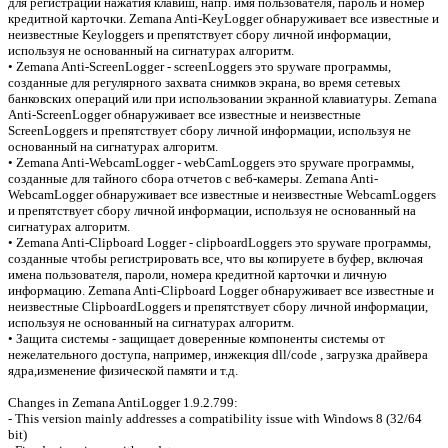
для регистрации нажатия клавиш, напр. имя пользователя, пароль и номер
кредитной карточки. Zemana Anti-KeyLogger обнаруживает все известные и
неизвестные Keyloggers и препятствует сбору личной информации,
используя не основанный на сигнатурах алгоритм.
• Zemana Anti-ScreenLogger - screenLoggers это spyware программы,
созданные для регулярного захвата снимков экрана, во время сетевых
банковских операций или при использовании экранной клавиатуры. Zemana
Anti-ScreenLogger обнаруживает все известные и неизвестные
ScreenLoggers и препятствует сбору личной информации, используя не
основанный на сигнатурах алгоритм.
• Zemana Anti-WebcamLogger - webCamLoggers это spyware программы,
созданные для тайного сбора отчетов с веб-камеры. Zemana Anti-
WebcamLogger обнаруживает все известные и неизвестные WebcamLoggers
и препятствует сбору личной информации, используя не основанный на
сигнатурах алгоритм.
• Zemana Anti-Clipboard Logger - clipboardLoggers это spyware программы,
созданные чтобы регистрировать все, что вы копируете в буфер, включая
имена пользователя, пароли, номера кредитной карточки и личную
информацию. Zemana Anti-Clipboard Logger обнаруживает все известные и
неизвестные ClipboardLoggers и препятствует сбору личной информации,
используя не основанный на сигнатурах алгоритм.
• Защита системы - защищает доверенные компоненты системы от
нежелательного доступа, например, инжекция dll/code , загрузка драйвера
ядра,изменение физической памяти и т.д.
Changes in Zemana AntiLogger 1.9.2.799:
- This version mainly addresses a compatibility issue with Windows 8 (32/64
bit)