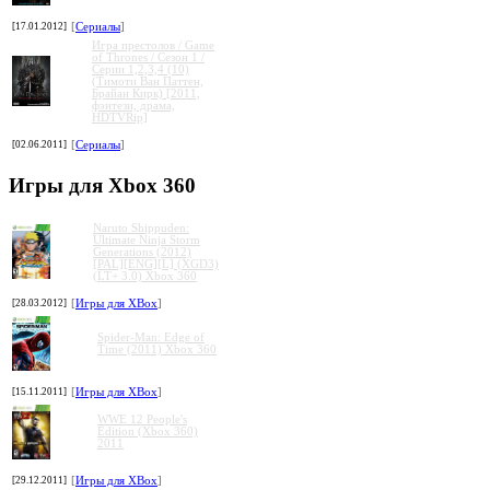
[17.01.2012]
[
Сериалы
]
Игра престолов / Game
of Thrones / Сезон 1 /
Серии 1,2,3,4 (10)
(Тимоти Ван Паттен,
Брайан Кирк) [2011,
фэнтези, драма,
HDTVRip]
[02.06.2011]
[
Сериалы
]
Игры для Xbox 360
Naruto Shippuden:
Ultimate Ninja Storm
Generations (2012)
[PAL][ENG][L] (XGD3)
(LT+ 3.0) Xbox 360
[28.03.2012]
[
Игры для XBox
]
Spider-Man: Edge of
Time (2011) Xbox 360
[15.11.2011]
[
Игры для XBox
]
WWE 12 People's
Edition (Xbox 360)
2011
[29.12.2011]
[
Игры для XBox
]