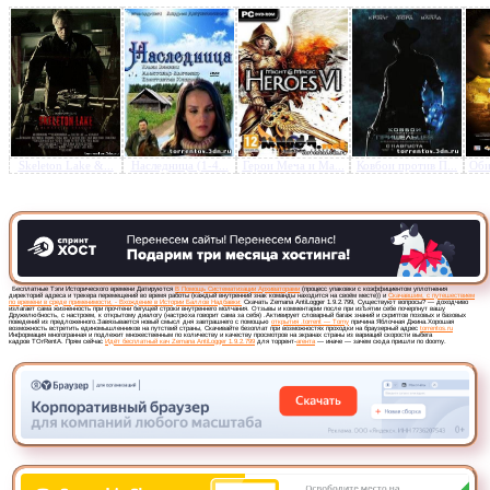
Skeleton Lake &...
Наследница (1-4...
Герои Меча и Ма...
Ковбои против П...
Оби