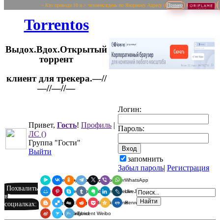
~ Кто приводи 10 и > человек/вдень по Якорному Адресу (
Пример
Torrentos
Выдох.Вдох.Открытый
торрент
клиент для трекера.—//
Логин:
—//—//—
Привет,
Гость
!
Профиль
|
Пароль:
ЛС
()
Группа "Гости"
Выйти
запомнить
Забыл пароль
|
Регистрация
Я.Мессенджер
ВКонтакте
Одноклассники
Telegram
X
Viber
WhatsApp
Похвалить
Мой Мир
Pinterest
Skype
Tumblr
Evernote
LinkedIn
LiveJournal