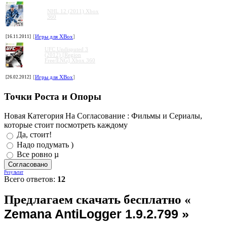
NHL 12 (2011) Xbox
360
[16.11.2011]
[
Игры для XBox
]
UFC Undisputed 3
(2012) [Region
Free/ENG] Xbox 360
[26.02.2012]
[
Игры для XBox
]
Точки Роста и Опоры
Новая Категория На Согласование : Фильмы и Сериалы,
которые стоит посмотреть каждому
Да, стоит!
Надо подумать )
Все ровно µ
Результат
Всего ответов:
12