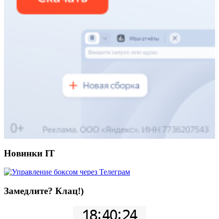
Новинки IT
Замедлите? Клац!)