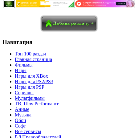
в
Blogger
Delicious
Digg
reddit
Pocket
Qzone
Renren
социалках:
Sina Weibo
Surfingbird
Tencent Weibo
Навигация
Топ 100 раздач
Главная страница
Фильмы
Игры
Игры для XBox
Игры для PS2/PS3
Игры для PSP
Сериалы
Мультфильмы
ТВ, Шоу Performance
Аниме
Музыка
Обои
Софт
Все сервисы
!\|/i Правообладателей