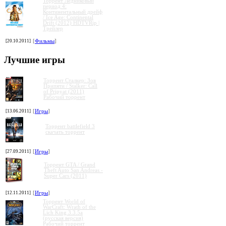
Торрент Ледниковый
период 4:
Континентальный дрейф
/ Ice Age: Continental
Drift (2012) HDTVRip |
Трейлер
»
»
»
»
[20.10.2011]
[
Фильмы
]
Лучшие игры
Торрент Сталкер: Зов
Припяти / Stalker: Call
of Pripyat (2011)
Рабочий торрент
[13.06.2011]
[
Игры
]
Торрент battlefield 3
скачать торрент
[27.09.2011]
[
Игры
]
Торрент GTA / Grand
Theft Auto San Andreas -
Super Cars (2011)
[12.11.2011]
[
Игры
]
Торрент World of
WarCraft: Wrath of the
Lich King 3.3.5a
(русская версия)
Рабочий торрент