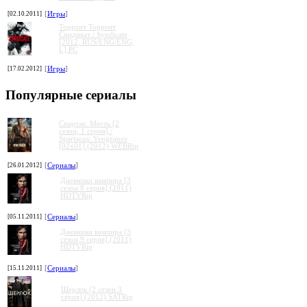
[02.10.2011]
[
Игры
]
Торрент Торрент
Cиндикат / Syndicate
[2012, RUS/ENG/ENG,
L] PC
[17.02.2012]
[
Игры
]
Популярные сериалы
Спартак: Месть [2
сезон, 1 серия] /
Spartacus: Vengeance
[02x01] (2012) WEBRip
[26.01.2012]
[
Сериалы
]
Дневники вампира [3
сезон 8 серия] (2011)
HDTVRip
[05.11.2011]
[
Сериалы
]
Дневники вампира [3
сезон 9 серия] (2011)
HDTVRip
[15.11.2011]
[
Сериалы
]
Шерлок (2 сезон 3
серия) (2012) SATRip