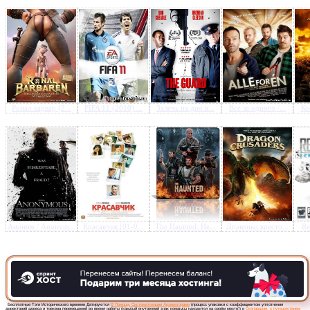
Предлагаем скачать бесплатн
VueScan Pro 9.0.60
»
Ронал-варвар (2...
FIFA 11 (2010) ...
Залечь на дно в...
Все за одного /...
Ко
Аноним / Anonym...
Красавчик [01-0...
The Haunted: He...
Драконьи кресто...
Re