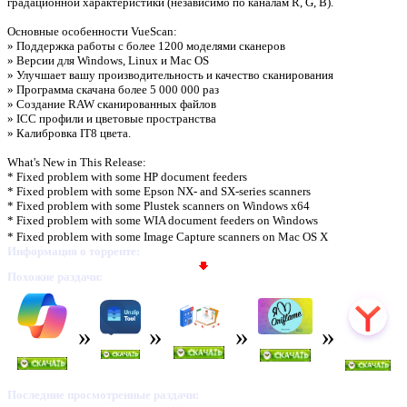
градационной характеристики (независимо по каналам R, G, B).
Основные особенности VueScan:
» Поддержка работы с более 1200 моделями сканеров
» Версии для Windows, Linux и Mac OS
» Улучшает вашу производительность и качество сканирования
» Программа скачана более 5 000 000 раз
» Создание RAW сканированных файлов
» ICC профили и цветовые пространства
» Калибровка IT8 цвета.
What's New in This Release:
* Fixed problem with some HP document feeders
* Fixed problem with some Epson NX- and SX-series scanners
* Fixed problem with some Plustek scanners on Windows x64
* Fixed problem with some WIA document feeders on Windows
* Fixed problem with some Image Capture scanners on Mac OS X
Информация о торренте:
Похожие раздачи:
Последние просмотренные раздачи: