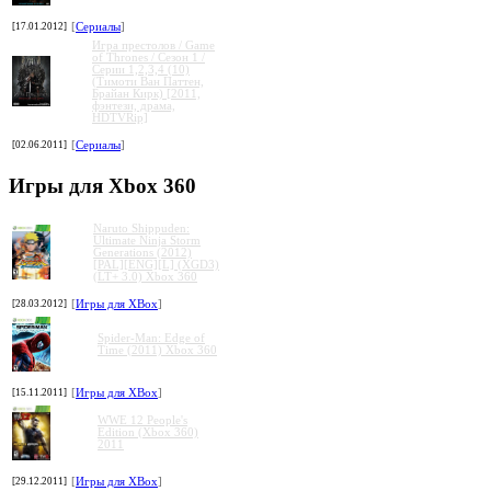
[17.01.2012]
[
Сериалы
]
Игра престолов / Game
of Thrones / Сезон 1 /
Серии 1,2,3,4 (10)
(Тимоти Ван Паттен,
Брайан Кирк) [2011,
фэнтези, драма,
HDTVRip]
[02.06.2011]
[
Сериалы
]
Игры для Xbox 360
Naruto Shippuden:
Ultimate Ninja Storm
Generations (2012)
[PAL][ENG][L] (XGD3)
(LT+ 3.0) Xbox 360
[28.03.2012]
[
Игры для XBox
]
Spider-Man: Edge of
Time (2011) Xbox 360
[15.11.2011]
[
Игры для XBox
]
WWE 12 People's
Edition (Xbox 360)
2011
[29.12.2011]
[
Игры для XBox
]