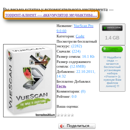
Вы весьма кстатиа у вспомогательного инструмента —
торрент-клиент — аккумулятор медиактива…
Название:
VueScan Pro
9.0.60
Категория:
Софт
1.4 GB
Посмотрели бесплатный
экскурс:
(2282)
Скачали:
(
224
)
Размер семпла:
16.1 Kb
!!! НадаВите
сюда —
Размер содержимого
качается
семпла:
(
12.6MB
)
бесплатный
установщик
Добавлено:
22.10.2011,
набора
14:32
«Утилит» [с
нужным Вам
Бесплатно Добавлил:
файлом
Гость
.torrent] !!!
Комментарии:
(
0
)
Рейтинг:
0.0
Ваша оценка:
Поделиться…