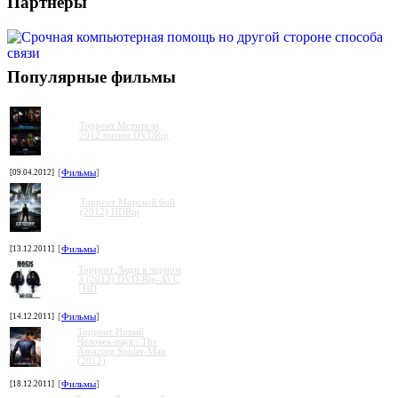
Партнеры
Популярные фильмы
Торрент Мстители
2012 torrent DVDRip
[09.04.2012]
[
Фильмы
]
Торрент Морской бой
(2012) HDRip
[13.12.2011]
[
Фильмы
]
Торрент Люди в черном
3 (2012) DVD-Rip-AVC
| HD
[14.12.2011]
[
Фильмы
]
Торрент Новый
Человек-паук / The
Amazing Spider-Man
(2012)
[18.12.2011]
[
Фильмы
]