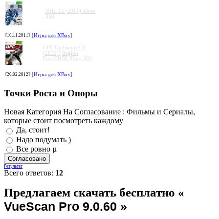
NHL 12 (2011) Xbox
360
[16.11.2011]
[
Игры для XBox
]
UFC Undisputed 3
(2012) [Region
Free/ENG] Xbox 360
[26.02.2012]
[
Игры для XBox
]
Точки Роста и Опоры
Новая Категория На Согласование : Фильмы и Сериалы,
которые стоит посмотреть каждому
Да, стоит!
Надо подумать )
Все ровно µ
Результат
Всего ответов:
12