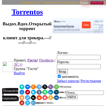
~ Кто приводи 10 и > человек/вдень по Якорному Адресу (
Пример
Torrentos
Выдох.Вдох.Открытый
торрент
клиент для трекера.—//
Логин:
—//—//—
Привет,
Гость
!
Профиль
|
Пароль:
ЛС
()
Группа "Гости"
Выйти
запомнить
Забыл пароль
|
Регистрация
Я.Мессенджер
ВКонтакте
Одноклассники
Telegram
X
Viber
WhatsApp
Похвалить
Мой Мир
Pinterest
Skype
Tumblr
Evernote
LinkedIn
LiveJournal