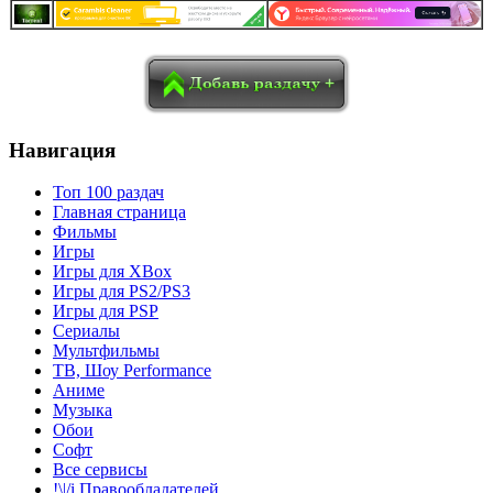
в
Blogger
Delicious
Digg
reddit
Pocket
Qzone
Renren
социалках:
Sina Weibo
Surfingbird
Tencent Weibo
Навигация
Топ 100 раздач
Главная страница
Фильмы
Игры
Игры для XBox
Игры для PS2/PS3
Игры для PSP
Сериалы
Мультфильмы
ТВ, Шоу Performance
Аниме
Музыка
Обои
Софт
Все сервисы
!\|/i Правообладателей