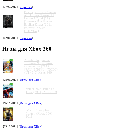
[17.01.2012]
[
Сериалы
]
Игра престолов / Game
of Thrones / Сезон 1 /
Серии 1,2,3,4 (10)
(Тимоти Ван Паттен,
Брайан Кирк) [2011,
фэнтези, драма,
HDTVRip]
[02.06.2011]
[
Сериалы
]
Игры для Xbox 360
Naruto Shippuden:
Ultimate Ninja Storm
Generations (2012)
[PAL][ENG][L] (XGD3)
(LT+ 3.0) Xbox 360
[28.03.2012]
[
Игры для XBox
]
Spider-Man: Edge of
Time (2011) Xbox 360
[15.11.2011]
[
Игры для XBox
]
WWE 12 People's
Edition (Xbox 360)
2011
[29.12.2011]
[
Игры для XBox
]