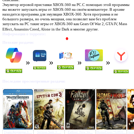
Эмулятор игровой приставки XBOX-360 на PC.С помощью этой прораммы
вы можете запускать игры от XBOX-360 на своём компьютере. В архиве
находится программа для эмуляции XBOX-360. Хотя программа и не
большого размера, но очень мощная, она позволит вам без проблем
запускать на PC такие игры от XBOX-360 как Gears Of War 2, GTA IV, Mass
Effect, Assassins Creed, Alone in the Dark и многие другие.
Информация о торренте:
Похожие раздачи:
Последние просмотренные раздачи:
Трансформеры 3:...
Serious Sam 3: ...
Fallout: New Ve...
HomeFront *UPD1...
Аге