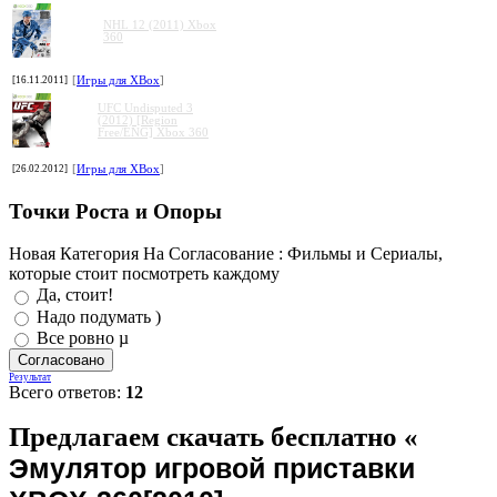
NHL 12 (2011) Xbox
360
[16.11.2011]
[
Игры для XBox
]
UFC Undisputed 3
(2012) [Region
Free/ENG] Xbox 360
[26.02.2012]
[
Игры для XBox
]
Точки Роста и Опоры
Новая Категория На Согласование : Фильмы и Сериалы,
которые стоит посмотреть каждому
Да, стоит!
Надо подумать )
Все ровно µ
Результат
Всего ответов:
12