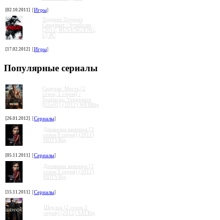
[02.10.2011]
[
Игры
]
Торрент Торрент
Cиндикат / Syndicate
[2012, RUS/ENG/ENG,
L] PC
[17.02.2012]
[
Игры
]
Популярные сериалы
Спартак: Месть [2
сезон, 1 серия] /
Spartacus: Vengeance
[02x01] (2012) WEBRip
[26.01.2012]
[
Сериалы
]
Дневники вампира [3
сезон 8 серия] (2011)
HDTVRip
[05.11.2011]
[
Сериалы
]
Дневники вампира [3
сезон 9 серия] (2011)
HDTVRip
[15.11.2011]
[
Сериалы
]
Шерлок (2 сезон 3
серия) (2012) SATRip