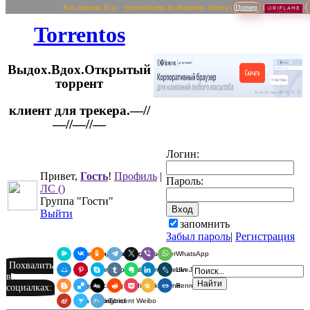
~ Кто приводи 10 и > человек/вдень по Якорному Адресу (
Пример
Torrentos
Выдох.Вдох.Открытый
торрент
клиент для трекера.—//
Логин:
—//—//—
Привет,
Гость
!
Профиль
|
Пароль:
ЛС
()
Группа "Гости"
Выйти
запомнить
Забыл пароль
|
Регистрация
Я.Мессенджер
ВКонтакте
Одноклассники
Telegram
X
Viber
WhatsApp
Похвалить
Мой Мир
Pinterest
Skype
Tumblr
Evernote
LinkedIn
LiveJournal