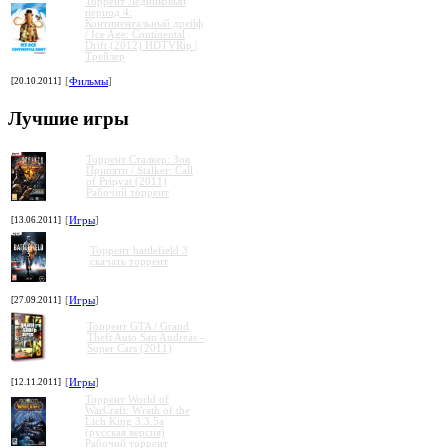
Торрент Ледниковый
период 4:
Континентальный дрейф
/ Ice Age: Continental
Drift (2012) HDTVRip |
Трейлер
[20.10.2011]
[
Фильмы
]
Лучшие игры
Торрент Сталкер: Зов
Припяти / Stalker: Call
of Pripyat (2011)
Рабочий торрент
[13.06.2011]
[
Игры
]
Торрент battlefield 3
скачать торрент
[27.09.2011]
[
Игры
]
Торрент GTA / Grand
Theft Auto San Andreas -
Super Cars (2011)
[12.11.2011]
[
Игры
]
Торрент World of
WarCraft: Wrath of the
Lich King 3.3.5a
(русская версия)
Рабочий торрент