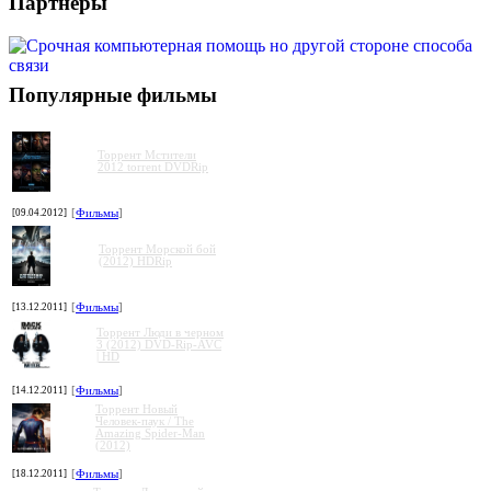
Партнеры
Популярные фильмы
Торрент Мстители
2012 torrent DVDRip
[09.04.2012]
[
Фильмы
]
Торрент Морской бой
(2012) HDRip
[13.12.2011]
[
Фильмы
]
Торрент Люди в черном
3 (2012) DVD-Rip-AVC
| HD
[14.12.2011]
[
Фильмы
]
Торрент Новый
Человек-паук / The
Amazing Spider-Man
(2012)
»
»
»
»
[18.12.2011]
[
Фильмы
]