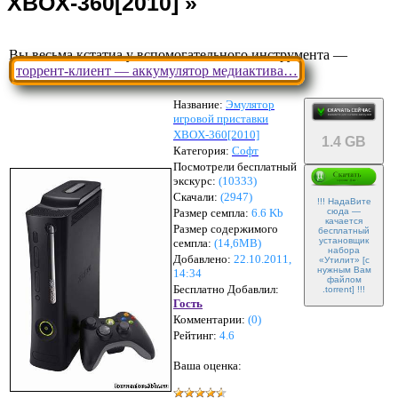
Вы весьма кстатиа у вспомогательного инструмента —
торрент-клиент — аккумулятор медиактива…
Название:
Эмулятор
игровой приставки
XBOX-360[2010]
1.4 GB
Категория:
Софт
Посмотрели бесплатный
экскурс:
(10333)
Скачали:
(
2947
)
!!! НадаВите
Размер семпла:
6.6 Kb
сюда —
качается
Размер содержимого
бесплатный
установщик
семпла:
(
14,6MB
)
набора
Добавлено:
22.10.2011,
«Утилит» [с
нужным Вам
14:34
файлом
Бесплатно Добавлил:
.torrent] !!!
Гость
Комментарии:
(
0
)
Рейтинг:
4.6
Ваша оценка: