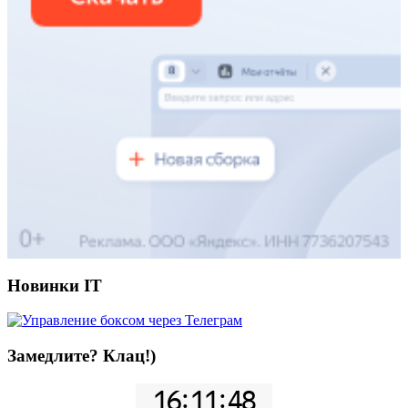
Новинки IT
Замедлите? Клац!)