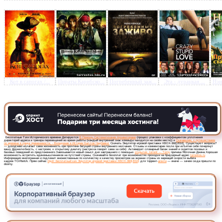
Предлагаем скачать бесплатн
Эмулятор игровой пристав
XBOX-360[2010]
»
Кот в сапогах /...
Пираты Карибско...
Погребенный заж...
Эта - дурацкая ...
Нэн