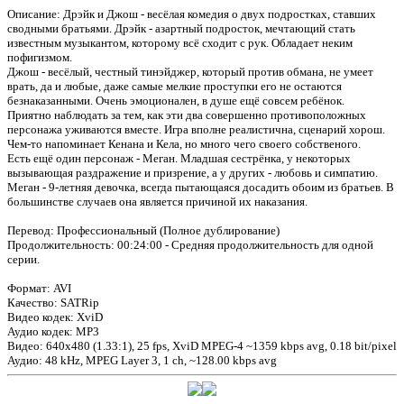
Описание: Дрэйк и Джош - весёлая комедия о двух подростках, ставших
сводными братьями. Дрэйк - азартный подросток, мечтающий стать
известным музыкантом, которому всё сходит с рук. Обладает неким
пофигизмом.
Джош - весёлый, честный тинэйджер, который против обмана, не умеет
врать, да и любые, даже самые мелкие проступки его не остаются
безнаказанными. Очень эмоционален, в душе ещё совсем ребёнок.
Приятно наблюдать за тем, как эти два совершенно противоположных
персонажа уживаются вместе. Игра вполне реалистична, сценарий хорош.
Чем-то напоминает Кенана и Кела, но много чего своего собственого.
Есть ещё один персонаж - Меган. Младшая сестрёнка, у некоторых
вызывающая раздражение и призрение, а у других - любовь и симпатию.
Меган - 9-летняя девочка, всегда пытающаяся досадить обоим из братьев. В
большинстве случаев она является причиной их наказания.
Перевод: Профессиональный (Полное дублирование)
Продолжительность: 00:24:00 - Средняя продолжительность для одной
серии.
Формат: AVI
Качество: SATRip
Видео кодек: XviD
Аудио кодек: MP3
Видео: 640x480 (1.33:1), 25 fps, XviD MPEG-4 ~1359 kbps avg, 0.18 bit/pixel
Аудио: 48 kHz, MPEG Layer 3, 1 ch, ~128.00 kbps avg