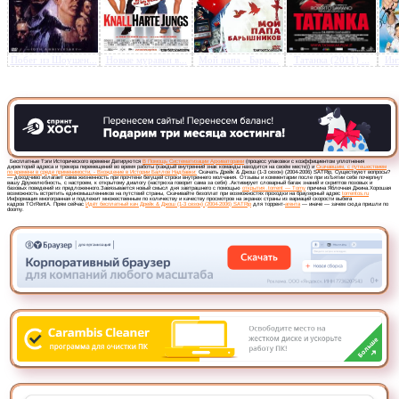
Побег из Шоушен...
Новые муравьи в...
Мой папа - Бары...
Татанка (2011) ...
Инт