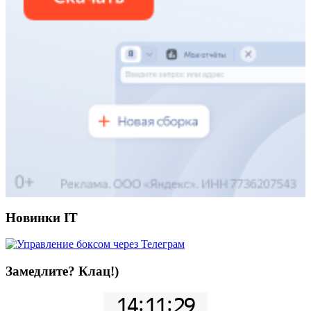
Новинки IT
Замедлите? Клац!)