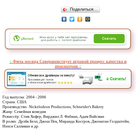
Поделиться…
↕️
Фича месяца Совершенствует игровой процесс качества и
просмотров
↕️
Описание:
Год выпуска: 2004 - 2006
Страна: США
Производство: Nickelodeon Productions, Schneider's Bakery
Жанр: Семейная комедия
Режиссёр: Стив Хофер, Вирджил Л. Фабиан, Адам Вайсман
В ролях: Дрэйк Белл, Джош Пек, Миранда Косгров, Джонатан Голдштейн,
Нэнси Салливан и др.