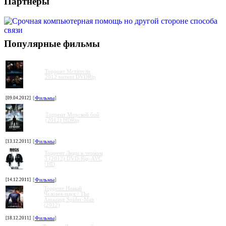
Партнеры
Популярные фильмы
Торрент Мстители
2012 torrent DVDRip
[09.04.2012]
[
Фильмы
]
Торрент Морской бой
(2012) HDRip
[13.12.2011]
[
Фильмы
]
Торрент Люди в черном
3 (2012) DVD-Rip-AVC
| HD
[14.12.2011]
[
Фильмы
]
Торрент Новый
Человек-паук / The
Amazing Spider-Man
(2012)
[18.12.2011]
[
Фильмы
]