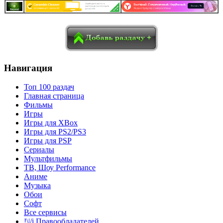
в
Blogger
Delicious
Digg
reddit
Pocket
Qzone
Renren
социалках:
Sina Weibo
Surfingbird
Tencent Weibo
Навигация
Топ 100 раздач
Главная страница
Фильмы
Игры
Игры для XBox
Игры для PS2/PS3
Игры для PSP
Сериалы
Мультфильмы
ТВ, Шоу Performance
Аниме
Музыка
Обои
Софт
Все сервисы
!\|/i Правообладателей