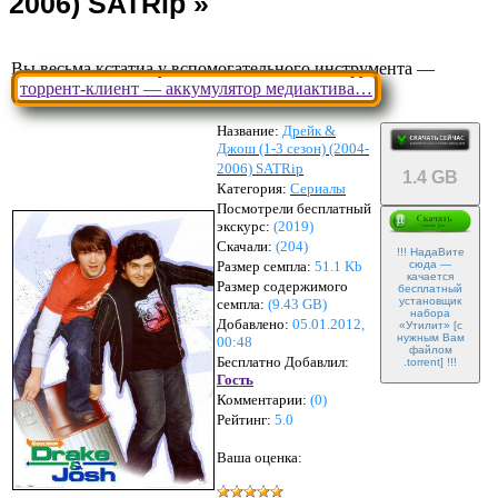
Вы весьма кстатиа у вспомогательного инструмента —
торрент-клиент — аккумулятор медиактива…
Название:
Дрейк &
Джош (1-3 сезон) (2004-
2006) SATRip
1.4 GB
Категория:
Сериалы
Посмотрели бесплатный
экскурс:
(2019)
Скачали:
(
204
)
!!! НадаВите
Размер семпла:
51.1 Kb
сюда —
качается
Размер содержимого
бесплатный
установщик
семпла:
(
9.43 GB
)
набора
Добавлено:
05.01.2012,
«Утилит» [с
нужным Вам
00:48
файлом
Бесплатно Добавлил:
.torrent] !!!
Гость
Комментарии:
(
0
)
Рейтинг:
5.0
Ваша оценка: