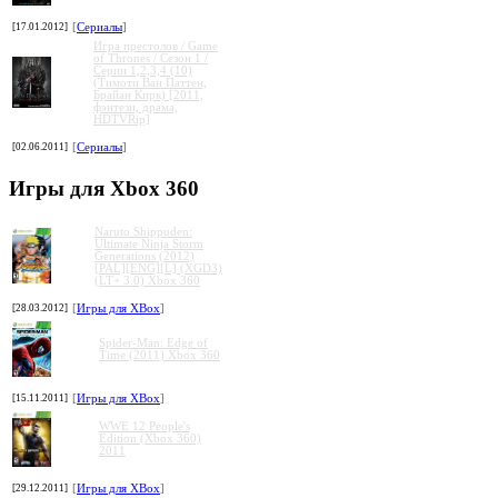
[17.01.2012]
[
Сериалы
]
Игра престолов / Game
of Thrones / Сезон 1 /
Серии 1,2,3,4 (10)
(Тимоти Ван Паттен,
Брайан Кирк) [2011,
фэнтези, драма,
HDTVRip]
[02.06.2011]
[
Сериалы
]
Игры для Xbox 360
Naruto Shippuden:
Ultimate Ninja Storm
Generations (2012)
[PAL][ENG][L] (XGD3)
(LT+ 3.0) Xbox 360
[28.03.2012]
[
Игры для XBox
]
Spider-Man: Edge of
Time (2011) Xbox 360
[15.11.2011]
[
Игры для XBox
]
WWE 12 People's
Edition (Xbox 360)
2011
[29.12.2011]
[
Игры для XBox
]