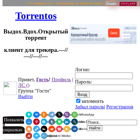
~ Кто приводи 10 и > человек/вдень по Якорному Адресу (
Пример
Torrentos
Выдох.Вдох.Открытый
торрент
клиент для трекера.—//
Логин:
—//—//—
Привет,
Гость
!
Профиль
|
Пароль:
ЛС
()
Группа "Гости"
Выйти
запомнить
Забыл пароль
|
Регистрация
Я.Мессенджер
ВКонтакте
Одноклассники
Telegram
X
Viber
WhatsApp
Похвалить
Мой Мир
Pinterest
Skype
Tumblr
Evernote
LinkedIn
LiveJournal