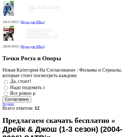
NHL 12 (2011) Xbox
360
[16.11.2011]
[
Игры для XBox
]
UFC Undisputed 3
(2012) [Region
Free/ENG] Xbox 360
[26.02.2012]
[
Игры для XBox
]
Точки Роста и Опоры
Новая Категория На Согласование : Фильмы и Сериалы,
которые стоит посмотреть каждому
Да, стоит!
Надо подумать )
Все ровно µ
Результат
Всего ответов:
12