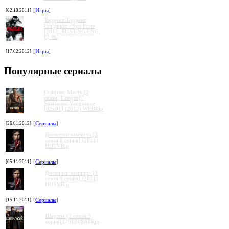
[02.10.2011]
[
Игры
]
Торрент Торрент
Cиндикат / Syndicate
[2012, RUS/ENG/ENG,
L] PC
[17.02.2012]
[
Игры
]
Популярные сериалы
Спартак: Месть [2
сезон, 1 серия] /
Spartacus: Vengeance
[02x01] (2012) WEBRip
[26.01.2012]
[
Сериалы
]
Дневники вампира [3
сезон 8 серия] (2011)
HDTVRip
[05.11.2011]
[
Сериалы
]
Дневники вампира [3
сезон 9 серия] (2011)
HDTVRip
[15.11.2011]
[
Сериалы
]
Шерлок (2 сезон 3
серия) (2012) SATRip