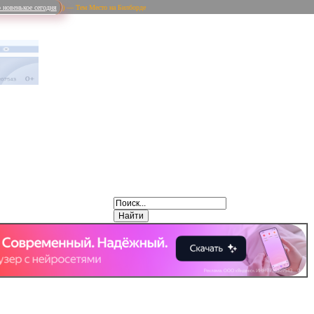
 новенькое сегодня
) — Тем Место на Билборде
Weibo