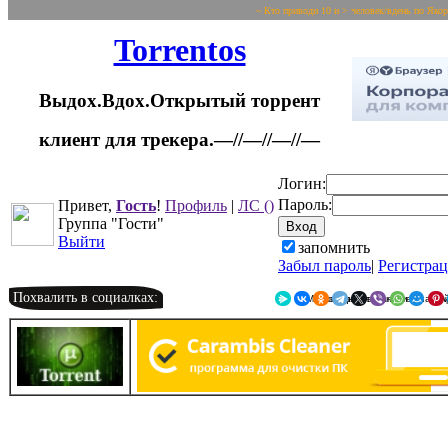
~ Кто приводи 10 и > человек/вдень по Яко
Torrentos
Выдох.Вдох.Открытый торрент
клиент для трекера.—//—//—//—
Логин:
Пароль:
Привет,
Гость
!
Профиль
|
ЛС
()
Группа "Гости"
Выйти
запомнить
Забыл пароль
|
Регистра
Похвалить в социалках:
Я.Мессенджер
ВКонтакте
Однокласс
Telegr
X