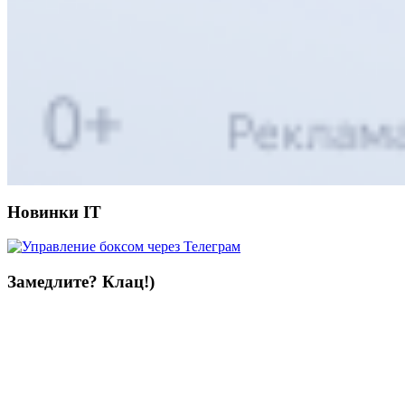
Новинки IT
Замедлите? Клац!)