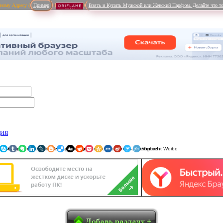
рному Адресу (
Пример
Взять и Купить Мужской или Женский Парфюм. Делайте что то
ция
ники
am
Viber
WhatsApp
Мой Мир
Pinterest
Skype
Tumblr
Evernote
LinkedIn
LiveJournal
Blogger
Delicious
Digg
reddit
Pocket
Qzone
Renren
Sina Weibo
Surfingbird
Tencent 