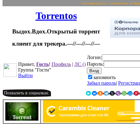
~ Кто приводи 10 и > человек/вдень по Яко
Torrentos
Выдох.Вдох.Открытый торрент
клиент для трекера.—//—//—//—
Логин:
Пароль:
Привет,
Гость
!
Профиль
|
ЛС
()
Группа "Гости"
Выйти
запомнить
Забыл пароль
|
Регистра
Похвалить в социалках:
Я.Мессенджер
ВКонтакте
Однокласс
Telegr
X