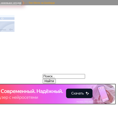
 новенькое сегодня
) — Тем Место на Билборде
Weibo