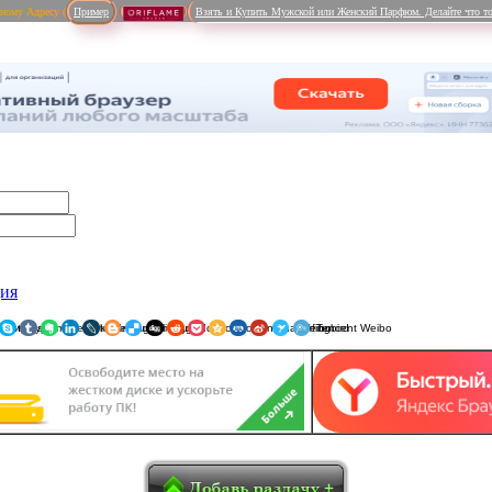
рному Адресу (
Пример
Взять и Купить Мужской или Женский Парфюм. Делайте что то
ция
ники
am
Viber
WhatsApp
Мой Мир
Pinterest
Skype
Tumblr
Evernote
LinkedIn
LiveJournal
Blogger
Delicious
Digg
reddit
Pocket
Qzone
Renren
Sina Weibo
Surfingbird
Tencent 