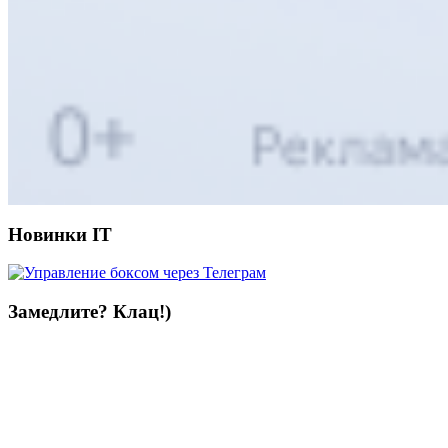
Новинки IT
Замедлите? Клац!)