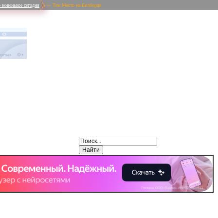
 новенькое сегодня
) — Тем Место на Билборде
Weibo