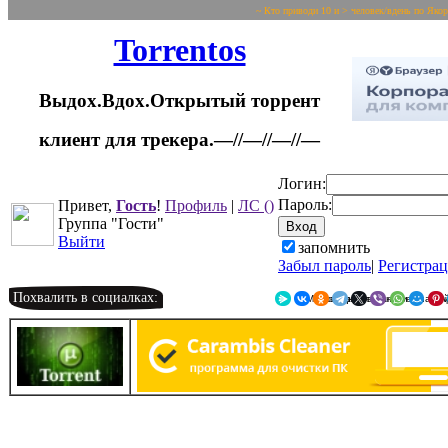
~ Кто приводи 10 и > человек/вдень по Яко
Torrentos
Выдох.Вдох.Открытый торрент
клиент для трекера.—//—//—//—
Логин:
Пароль:
Привет,
Гость
!
Профиль
|
ЛС
()
Группа "Гости"
Выйти
запомнить
Забыл пароль
|
Регистра
Похвалить в социалках:
Я.Мессенджер
ВКонтакте
Однокласс
Telegr
X