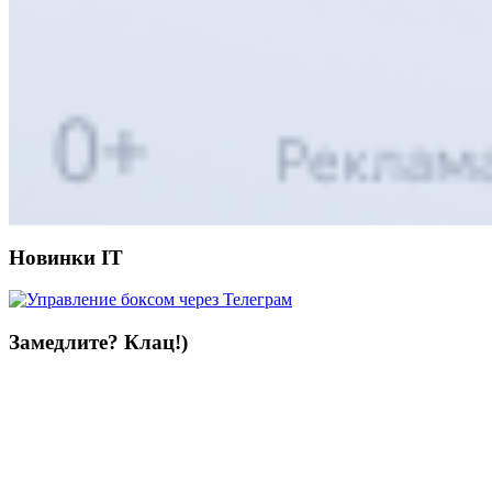
Новинки IT
Замедлите? Клац!)