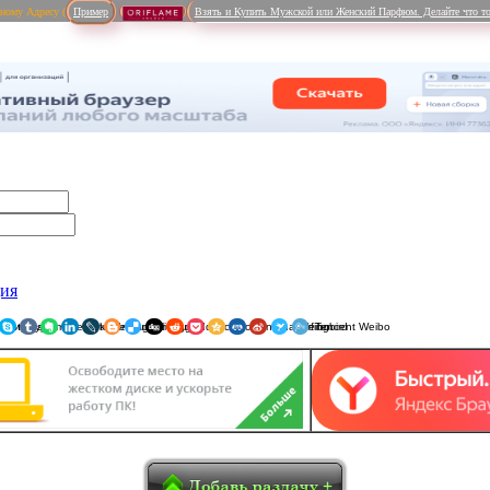
рному Адресу (
Пример
Взять и Купить Мужской или Женский Парфюм. Делайте что то
ция
ники
am
Viber
WhatsApp
Мой Мир
Pinterest
Skype
Tumblr
Evernote
LinkedIn
LiveJournal
Blogger
Delicious
Digg
reddit
Pocket
Qzone
Renren
Sina Weibo
Surfingbird
Tencent 