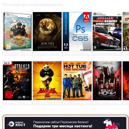
Последние просмотренные раздачи:
Предлагаем скачать бесплатн
Shogun 2: Total War (2011/Р
Русский)
»
Tropico 4 (2011...
Дом грёз / Drea...
Adobe Photoshop...
Рейсеры против ...
Se
S.T.A.L.K.E.R. ...
Кунг-фу Панда 2...
Машина времени ...
Вкус ночи / Wir...
Не 