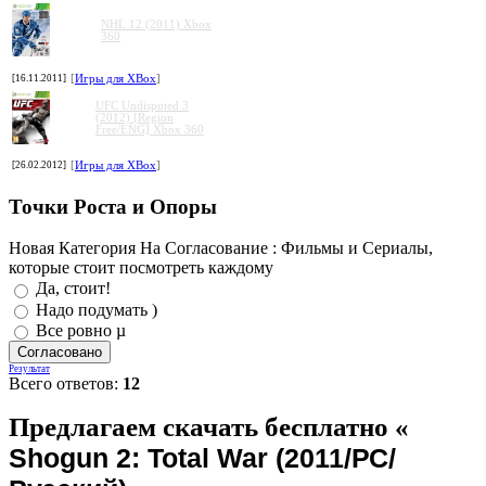
NHL 12 (2011) Xbox
360
[16.11.2011]
[
Игры для XBox
]
UFC Undisputed 3
(2012) [Region
Free/ENG] Xbox 360
[26.02.2012]
[
Игры для XBox
]
Точки Роста и Опоры
Новая Категория На Согласование : Фильмы и Сериалы,
которые стоит посмотреть каждому
Да, стоит!
Надо подумать )
Все ровно µ
Результат
Всего ответов:
12