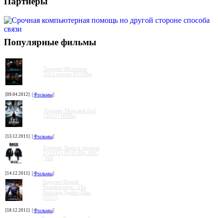
Партнеры
Популярные фильмы
Торрент Мстители
2012 torrent DVDRip
[09.04.2012]
[
Фильмы
]
Торрент Морской бой
(2012) HDRip
[13.12.2011]
[
Фильмы
]
Торрент Люди в черном
3 (2012) DVD-Rip-AVC
| HD
[14.12.2011]
[
Фильмы
]
Торрент Новый
Человек-паук / The
Amazing Spider-Man
(2012)
[18.12.2011]
[
Фильмы
]