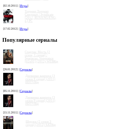
[02.10.2011]
[
Игры
]
Торрент Торрент
Cиндикат / Syndicate
[2012, RUS/ENG/ENG,
L] PC
[17.02.2012]
[
Игры
]
Популярные сериалы
Спартак: Месть [2
сезон, 1 серия] /
Spartacus: Vengeance
[02x01] (2012) WEBRip
[26.01.2012]
[
Сериалы
]
Дневники вампира [3
сезон 8 серия] (2011)
HDTVRip
[05.11.2011]
[
Сериалы
]
Дневники вампира [3
сезон 9 серия] (2011)
HDTVRip
[15.11.2011]
[
Сериалы
]
Шерлок (2 сезон 3
серия) (2012) SATRip