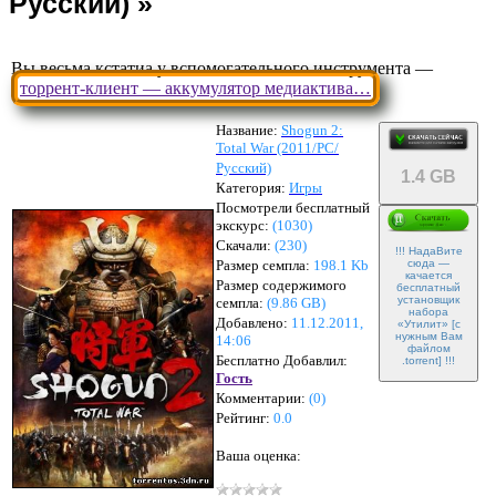
Вы весьма кстатиа у вспомогательного инструмента —
торрент-клиент — аккумулятор медиактива…
Название:
Shogun 2:
Total War (2011/РС/
Русский)
1.4 GB
Категория:
Игры
Посмотрели бесплатный
экскурс:
(1030)
Скачали:
(
230
)
!!! НадаВите
Размер семпла:
198.1 Kb
сюда —
качается
Размер содержимого
бесплатный
установщик
семпла:
(
9.86 GB
)
набора
Добавлено:
11.12.2011,
«Утилит» [с
нужным Вам
14:06
файлом
Бесплатно Добавлил:
.torrent] !!!
Гость
Комментарии:
(
0
)
Рейтинг:
0.0
Ваша оценка: