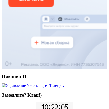
Новинки IT
Замедлите? Клац!)