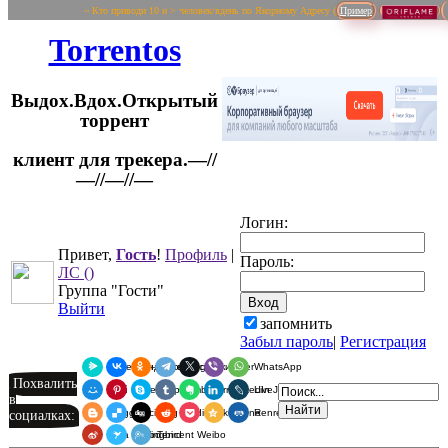
~ Кто приводи 10 и > человек/вдень по Якорному Адресу (
Пример
Torrentos
Выдох.Вдох.Открытый
торрент
клиент для трекера.—//
Логин:
—//—//—
Привет,
Гость
!
Профиль
|
Пароль:
ЛС
()
Группа "Гости"
Выйти
запомнить
Забыл пароль
|
Регистрация
Я.Мессенджер
ВКонтакте
Одноклассники
Telegram
X
Viber
WhatsApp
Похвалить
Мой Мир
Pinterest
Skype
Tumblr
Evernote
LinkedIn
LiveJournal