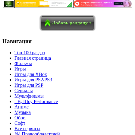
в
Blogger
Delicious
Digg
reddit
Pocket
Qzone
Renren
социалках:
Sina Weibo
Surfingbird
Tencent Weibo
Навигация
Топ 100 раздач
Главная страница
Фильмы
Игры
Игры для XBox
Игры для PS2/PS3
Игры для PSP
Сериалы
Мультфильмы
ТВ, Шоу Performance
Аниме
Музыка
Обои
Софт
Все сервисы
!\|/i Правообладателей