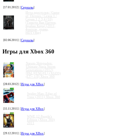
[17.01.2012]
[
Сериалы
]
Игра престолов / Game
of Thrones / Сезон 1 /
Серии 1,2,3,4 (10)
(Тимоти Ван Паттен,
Брайан Кирк) [2011,
фэнтези, драма,
HDTVRip]
[02.06.2011]
[
Сериалы
]
Игры для Xbox 360
Naruto Shippuden:
Ultimate Ninja Storm
Generations (2012)
[PAL][ENG][L] (XGD3)
(LT+ 3.0) Xbox 360
[28.03.2012]
[
Игры для XBox
]
Spider-Man: Edge of
Time (2011) Xbox 360
[15.11.2011]
[
Игры для XBox
]
WWE 12 People's
Edition (Xbox 360)
2011
[29.12.2011]
[
Игры для XBox
]