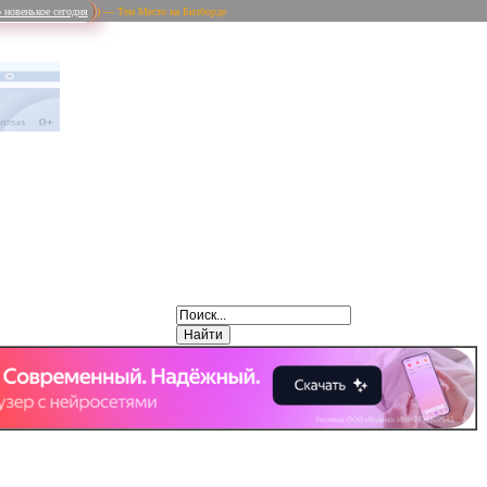
 новенькое сегодня
) — Тем Место на Билборде
Weibo