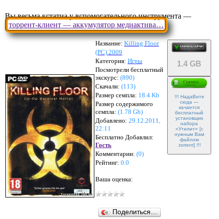
Вы весьма кстатиа у вспомогательного инструмента —
торрент-клиент — аккумулятор медиактива…
Название:
Killing Floor
(PC) 2009
Категория:
Игры
1.4 GB
Посмотрели бесплатный
экскурс:
(890)
Скачали:
(
113
)
Размер семпла:
18.4 Kb
!!! НадаВите
сюда —
Размер содержимого
качается
семпла:
(
1.78 Gb
)
бесплатный
установщик
Добавлено:
29.12.2011,
набора
22:11
«Утилит» [с
нужным Вам
Бесплатно Добавлил:
файлом
Гость
.torrent] !!!
Комментарии:
(
0
)
Рейтинг:
0.0
Ваша оценка:
Поделиться…