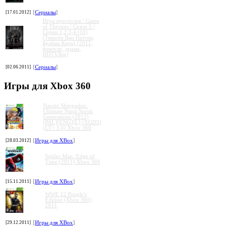
[17.01.2012]
[
Сериалы
]
Игра престолов / Game
of Thrones / Сезон 1 /
Серии 1,2,3,4 (10)
(Тимоти Ван Паттен,
Брайан Кирк) [2011,
фэнтези, драма,
HDTVRip]
[02.06.2011]
[
Сериалы
]
Игры для Xbox 360
Naruto Shippuden:
Ultimate Ninja Storm
Generations (2012)
[PAL][ENG][L] (XGD3)
(LT+ 3.0) Xbox 360
[28.03.2012]
[
Игры для XBox
]
Spider-Man: Edge of
Time (2011) Xbox 360
[15.11.2011]
[
Игры для XBox
]
WWE 12 People's
Edition (Xbox 360)
2011
[29.12.2011]
[
Игры для XBox
]