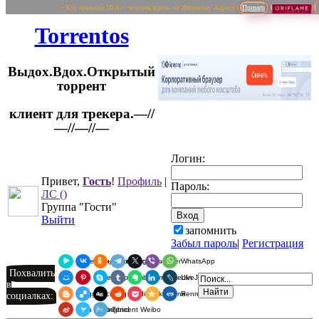
~ Кто приводи 10 и > человек/вдень по Якорному Адресу (
Пример
Torrentos
Выдох.Вдох.Открытый
торрент
клиент для трекера.—//
Логин:
—//—//—
Привет,
Гость
!
Профиль
|
Пароль:
ЛС
()
Группа "Гости"
Выйти
запомнить
Забыл пароль
|
Регистрация
Я.Мессенджер
ВКонтакте
Одноклассники
Telegram
X
Viber
WhatsApp
Похвалить
Мой Мир
Pinterest
Skype
Tumblr
Evernote
LinkedIn
LiveJournal