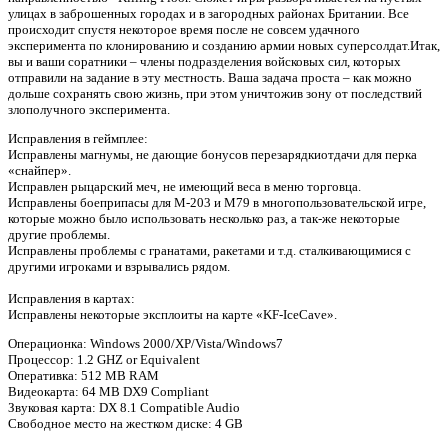
улицах в заброшенных городах и в загородных районах Британии. Все
происходит спустя некоторое время после не совсем удачного
эксперимента по клонированию и созданию армии новых суперсолдат.Итак,
вы и ваши соратники – члены подразделения войсковых сил, которых
отправили на задание в эту местность. Ваша задача проста – как можно
дольше сохранять свою жизнь, при этом уничтожив зону от последствий
злополучного эксперимента.
Исправления в геймплее:
Исправлены магнумы, не дающие бонусов перезарядкиотдачи для перка
«снайпер».
Исправлен рыцарский меч, не имеющий веса в меню торговца.
Исправлены боеприпасы для M-203 и M79 в многопользовательской игре,
которые можно было использовать несколько раз, а так-же некоторые
другие проблемы.
Исправлены проблемы с гранатами, ракетами и т.д. сталкивающимися с
другими игроками и взрывались рядом.
Исправления в картах:
Исправлены некоторые эксплоиты на карте «KF-IceCave».
Операционка: Windows 2000/XP/Vista/Windows7
Процессор: 1.2 GHZ or Equivalent
Оперативка: 512 MB RAM
Видеокарта: 64 MB DX9 Compliant
Звуковая карта: DX 8.1 Compatible Audio
Свободное место на жестком диске: 4 GB