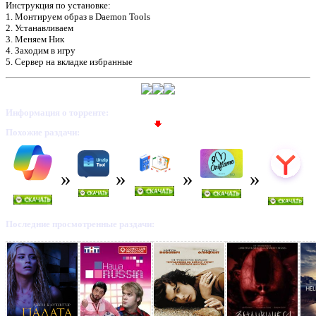
Инструкция по установке:
1. Монтируем образ в Daemon Tools
2. Устанавливаем
3. Меняем Ник
4. Заходим в игру
5. Сервер на вкладке избранные
Предлагаем скачать бесплатн
Killing Floor (PC) 2009
»
Информация о торренте:
Похожие раздачи:
Последние просмотренные раздачи: