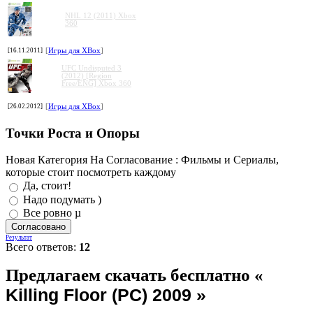
NHL 12 (2011) Xbox
360
[16.11.2011]
[
Игры для XBox
]
UFC Undisputed 3
(2012) [Region
Free/ENG] Xbox 360
[26.02.2012]
[
Игры для XBox
]
Точки Роста и Опоры
Новая Категория На Согласование : Фильмы и Сериалы,
которые стоит посмотреть каждому
Да, стоит!
Надо подумать )
Все ровно µ
Результат
Всего ответов:
12