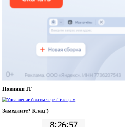
Новинки IT
Замедлите? Клац!)