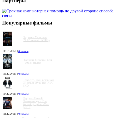
Партнеры
Популярные фильмы
Торрент Мстители
2012 torrent DVDRip
[09.04.2012]
[
Фильмы
]
Торрент Морской бой
(2012) HDRip
[13.12.2011]
[
Фильмы
]
Торрент Люди в черном
3 (2012) DVD-Rip-AVC
| HD
[14.12.2011]
[
Фильмы
]
Торрент Новый
Человек-паук / The
Amazing Spider-Man
(2012)
[18.12.2011]
[
Фильмы
]