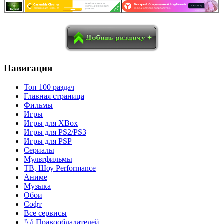
в
Blogger
Delicious
Digg
reddit
Pocket
Qzone
Renren
социалках:
Sina Weibo
Surfingbird
Tencent Weibo
Навигация
Топ 100 раздач
Главная страница
Фильмы
Игры
Игры для XBox
Игры для PS2/PS3
Игры для PSP
Сериалы
Мультфильмы
ТВ, Шоу Performance
Аниме
Музыка
Обои
Софт
Все сервисы
!\|/i Правообладателей