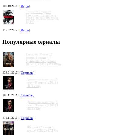
[02.10.2011]
[
Игры
]
Торрент Торрент
Cиндикат / Syndicate
[2012, RUS/ENG/ENG,
L] PC
[17.02.2012]
[
Игры
]
Популярные сериалы
Спартак: Месть [2
сезон, 1 серия] /
Spartacus: Vengeance
[02x01] (2012) WEBRip
[26.01.2012]
[
Сериалы
]
Дневники вампира [3
сезон 8 серия] (2011)
HDTVRip
[05.11.2011]
[
Сериалы
]
Дневники вампира [3
сезон 9 серия] (2011)
HDTVRip
[15.11.2011]
[
Сериалы
]
Шерлок (2 сезон 3
серия) (2012) SATRip