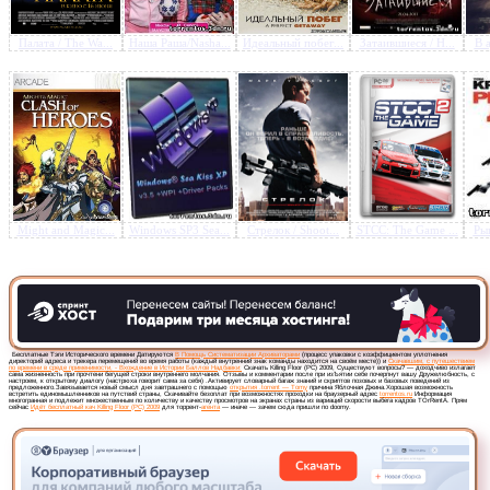
Палата / The Wa...
Наша Раша/Nasha...
Идеальный побег...
Затаившиеся / H...
В а
Might and Magic...
Windows SP3 Sea...
Стрелок / Shoot...
STCC: The Game ...
Рыц