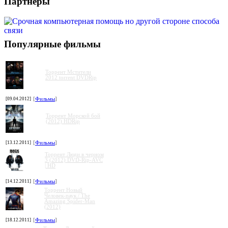
Партнеры
Популярные фильмы
Торрент Мстители
2012 torrent DVDRip
[09.04.2012]
[
Фильмы
]
Торрент Морской бой
(2012) HDRip
[13.12.2011]
[
Фильмы
]
Торрент Люди в черном
3 (2012) DVD-Rip-AVC
| HD
[14.12.2011]
[
Фильмы
]
Торрент Новый
Человек-паук / The
Amazing Spider-Man
(2012)
[18.12.2011]
[
Фильмы
]