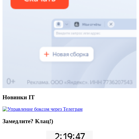
Новинки IT
Замедлите? Клац!)