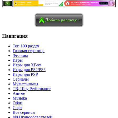
в
Blogger
Delicious
Digg
reddit
Pocket
Qzone
Renren
социалках:
Sina Weibo
Surfingbird
Tencent Weibo
Навигация
Топ 100 раздач
Главная страница
Фильмы
Игры
Игры для XBox
Игры для PS2/PS3
Игры для PSP
Сериалы
Мультфильмы
ТВ, Шоу Performance
Аниме
Музыка
Обои
Софт
Все сервисы
!\|/i Правообладателей