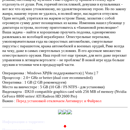
отдохнуть от души. Ром, горячий песок пляжей, девушки в купальниках -
вот все что нужно утомленному, но удовлетворенному герою. Но по закону
жанра, нашему герою не удалось, в полной мере, насладится отпуском.
Один негодяй, упрятался на жарком острове Панау, захватив с собой
огромную сумму денег похищенных из казны. Изменник нашел убежище у
диктатора острова, поэтому приготовьтесь к «банановой революции»!
Ваша задача – найти и хорошенько проучить подонка, одновременно
развлекаясь во всеобщей неразберихе. Огнестрельные перепалки,
умопомрачительная езда на скоростных автомобилях, смертельные
пируэты с парашютом, кража автомобилей и военных орудий, Рико всегда
на чеку, даже в самых смертельных условиях. В его арсенале множество
огнестрельного оружия. Наш герой тот еще трюкач, для него даже перехват
управления в летящем вертолете – не проблема! В новой игре куда больше
оружия и техники чем в предыдущей части.
Операционка : Windows XP(Не поддерживается) || Vista || 7
Процессор : 2.0+ GHz or better (dual core recommended)
Оперативка : 1 GB (2 GB рекомендуем)
Место на винчестере : 5 GB (10 GB / FS NTFS - для установки)
Видеокарта : DX10 compatible graphics card with 256 MB of memory (Nvidia
GeForce 8800 series/ ATI Radeon HD 2600 Pro)
Важно :
Перед установкой отключаем Антивирус и Файрвол
Информация о торренте:
Похожие раздачи: