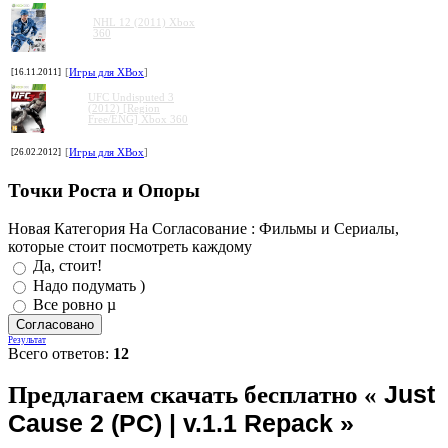
NHL 12 (2011) Xbox
360
[16.11.2011]
[
Игры для XBox
]
UFC Undisputed 3
(2012) [Region
Free/ENG] Xbox 360
[26.02.2012]
[
Игры для XBox
]
Точки Роста и Опоры
Новая Категория На Согласование : Фильмы и Сериалы,
которые стоит посмотреть каждому
Да, стоит!
Надо подумать )
Все ровно µ
Результат
Всего ответов:
12