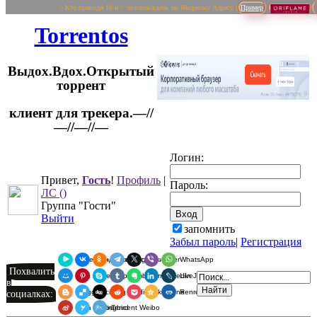
~ Кто приводи 10 и > человек/вдень по Якорному Адресу (
Пример
Torrentos
Выдох.Вдох.Открытый
торрент
клиент для трекера.—//
Логин:
—//—//—
Привет,
Гость
!
Профиль
|
Пароль:
ЛС
()
Группа "Гости"
Выйти
запомнить
Забыл пароль
|
Регистрация
Я.Мессенджер
ВКонтакте
Одноклассники
Telegram
X
Viber
WhatsApp
Похвалить
Мой Мир
Pinterest
Skype
Tumblr
Evernote
LinkedIn
LiveJournal