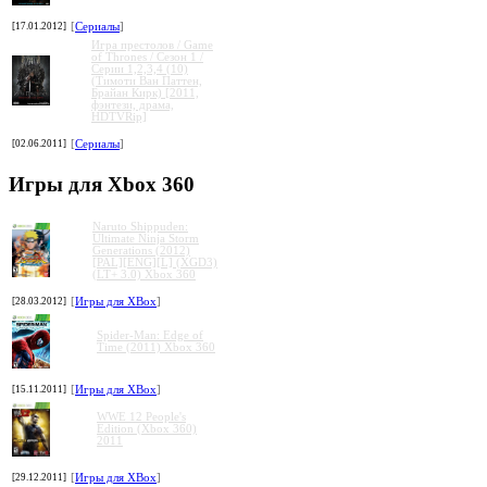
[17.01.2012]
[
Сериалы
]
Игра престолов / Game
of Thrones / Сезон 1 /
Серии 1,2,3,4 (10)
(Тимоти Ван Паттен,
Брайан Кирк) [2011,
фэнтези, драма,
HDTVRip]
[02.06.2011]
[
Сериалы
]
Игры для Xbox 360
Naruto Shippuden:
Ultimate Ninja Storm
Generations (2012)
[PAL][ENG][L] (XGD3)
(LT+ 3.0) Xbox 360
[28.03.2012]
[
Игры для XBox
]
Spider-Man: Edge of
Time (2011) Xbox 360
[15.11.2011]
[
Игры для XBox
]
WWE 12 People's
Edition (Xbox 360)
2011
[29.12.2011]
[
Игры для XBox
]