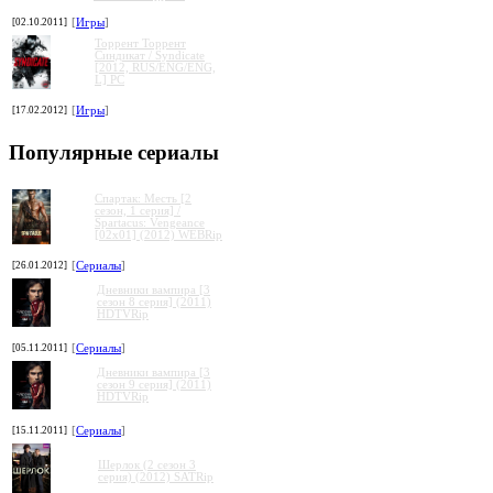
[02.10.2011]
[
Игры
]
Торрент Торрент
Cиндикат / Syndicate
[2012, RUS/ENG/ENG,
L] PC
[17.02.2012]
[
Игры
]
Популярные сериалы
Спартак: Месть [2
сезон, 1 серия] /
Spartacus: Vengeance
[02x01] (2012) WEBRip
[26.01.2012]
[
Сериалы
]
Дневники вампира [3
сезон 8 серия] (2011)
HDTVRip
[05.11.2011]
[
Сериалы
]
Дневники вампира [3
сезон 9 серия] (2011)
HDTVRip
[15.11.2011]
[
Сериалы
]
Шерлок (2 сезон 3
серия) (2012) SATRip