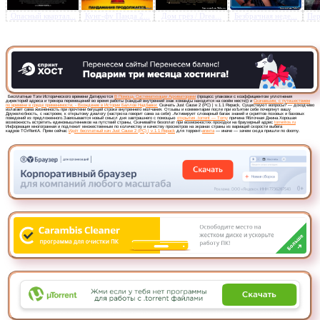
Опасный квартал...
Кунг-фу Панда 2...
Дом грёз / Drea...
Безбрачная неде...
Пер