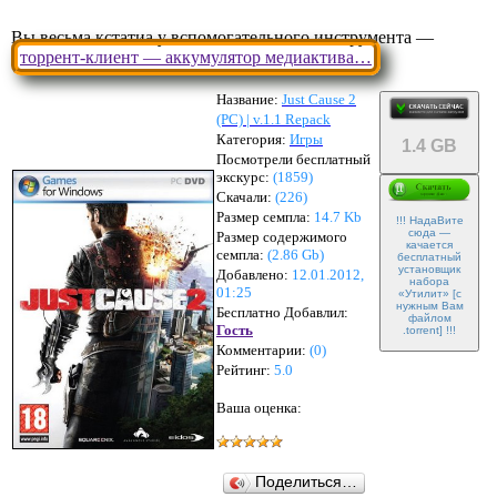
Вы весьма кстатиа у вспомогательного инструмента —
торрент-клиент — аккумулятор медиактива…
Название:
Just Cause 2
(PC) | v.1.1 Repack
Категория:
Игры
1.4 GB
Посмотрели бесплатный
экскурс:
(1859)
Скачали:
(
226
)
Размер семпла:
14.7 Kb
!!! НадаВите
сюда —
Размер содержимого
качается
семпла:
(
2.86 Gb
)
бесплатный
установщик
Добавлено:
12.01.2012,
набора
01:25
«Утилит» [с
нужным Вам
Бесплатно Добавлил:
файлом
Гость
.torrent] !!!
Комментарии:
(
0
)
Рейтинг:
5.0
Ваша оценка:
Поделиться…