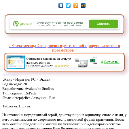
↕️
Фича месяца Совершенствует игровой процесс качества и
просмотров
↕️
Описание:
Жанр - Игры для PC » Экшен
Год выхода: 2011
Разработчик: Avalanche Studios
Тип издания: RePack
Язык интерфейса / озвучки: Rus
Таблетка: Вшита
Неистовый и неудержимый герой, действующий в одиночку, снова с нами, у
него новая миссия по свержению несправедливой формы правления. После
великолепно проделанной миссии по установлению «демократического»
режима, настоящему мужчине Рико Родригезу пришла в голову идея