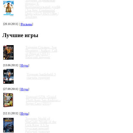
Торрент Ледниковый
период 4:
Континентальный дрейф
/ Ice Age: Continental
Drift (2012) HDTVRip |
Трейлер
[20.10.2011]
[
Фильмы
]
Лучшие игры
»
»
»
»
Торрент Сталкер: Зов
Припяти / Stalker: Call
of Pripyat (2011)
Рабочий торрент
[13.06.2011]
[
Игры
]
Торрент battlefield 3
скачать торрент
[27.09.2011]
[
Игры
]
Торрент GTA / Grand
Theft Auto San Andreas -
Super Cars (2011)
[12.11.2011]
[
Игры
]
Торрент World of
WarCraft: Wrath of the
Lich King 3.3.5a
(русская версия)
Рабочий торрент