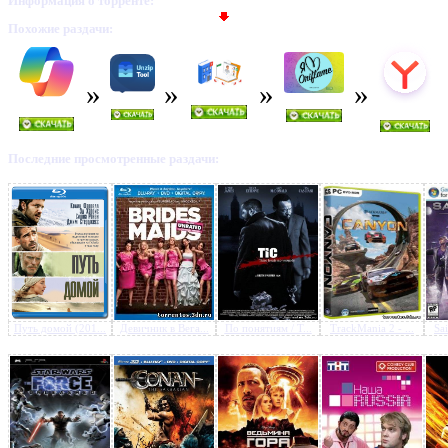
Информация о торренте:
Похожие раздачи:
Предлагаем скачать бесплатн
Choplifter HD (Konami) (ENG
Последние просмотренные раздачи:
»
Путь домой (201...
Девичник в Вега...
По понятиям / T...
TrackMania 2 - ...
Sai