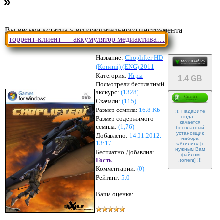
Вы весьма кстатиа у вспомогательного инструмента —
торрент-клиент — аккумулятор медиактива…
Название:
Choplifter HD
(Konami) (ENG) 2011
Категория:
Игры
1.4 GB
Посмотрели бесплатный
экскурс:
(1328)
Скачали:
(
115
)
Размер семпла:
16.8 Kb
!!! НадаВите
сюда —
Размер содержимого
качается
семпла:
(
1,76
)
бесплатный
установщик
Добавлено:
14.01.2012,
набора
13:17
«Утилит» [с
нужным Вам
Бесплатно Добавлил:
файлом
Гость
.torrent] !!!
Комментарии:
(
0
)
Рейтинг:
5.0
Ваша оценка: