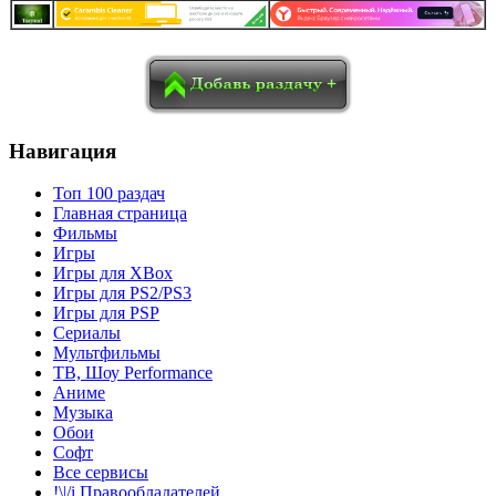
в
Blogger
Delicious
Digg
reddit
Pocket
Qzone
Renren
социалках:
Sina Weibo
Surfingbird
Tencent Weibo
Навигация
Топ 100 раздач
Главная страница
Фильмы
Игры
Игры для XBox
Игры для PS2/PS3
Игры для PSP
Сериалы
Мультфильмы
ТВ, Шоу Performance
Аниме
Музыка
Обои
Софт
Все сервисы
!\|/i Правообладателей