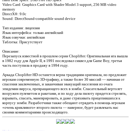
Video Card: Graphics Card with Shader Model 3 support, 256 MB video
memory
DirectX®: 9.0c
Sound: DirectSound-compatible sound device
Тип издания: лицензия
Язык интерфейса: только английский
Язык озвучки: английская
Таблэтка: Присутствует
Описание:
Перезапуск известной в прошлом серии Choplifter. Оригинальная ига вышла
в 1982 году для Apple II, в 1991 последовал сиквел для Game Boy, третья
часть поступила в продажу в 1994 году.
Аркада Choplifter HD останется верна традициям оригинала, но предложит
игрокам современную 3D-графику, а также более 30 миссий — начиная от
спасения заключенных, и заканчивая эвакуаций населения из очага
эпидемии вируса, превращающего всех в зомби. Спасательный вертолет
вооружен пулеметом и ракетами, и по ходу дела пилоту придется стрелять,
взрывать, спасать, маневрировать, и даже стряхивать прицепившихся к
корпусу зомби. Разработчики также обещают отрядить в помощь игрокам
«очень крикливого» второго пилота — наверное, будет развлекать нас
своими комментариями происходящего.