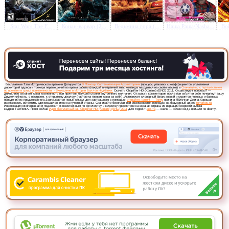
Star Wars The F...
Конан-варвар (2...
Ведьмина гора (...
Наша Раша/Nasha...
Вой