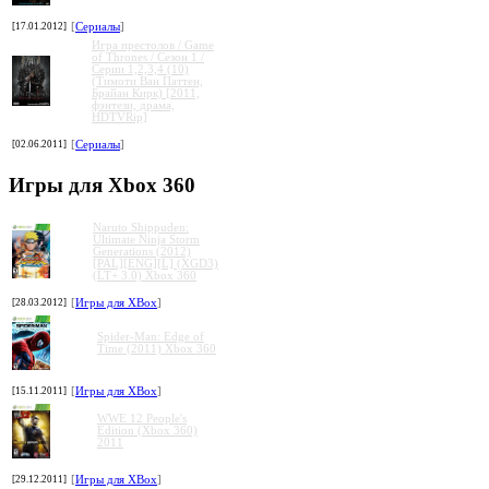
[17.01.2012]
[
Сериалы
]
Игра престолов / Game
of Thrones / Сезон 1 /
Серии 1,2,3,4 (10)
(Тимоти Ван Паттен,
Брайан Кирк) [2011,
фэнтези, драма,
HDTVRip]
[02.06.2011]
[
Сериалы
]
Игры для Xbox 360
Naruto Shippuden:
Ultimate Ninja Storm
Generations (2012)
[PAL][ENG][L] (XGD3)
(LT+ 3.0) Xbox 360
[28.03.2012]
[
Игры для XBox
]
Spider-Man: Edge of
Time (2011) Xbox 360
[15.11.2011]
[
Игры для XBox
]
WWE 12 People's
Edition (Xbox 360)
2011
[29.12.2011]
[
Игры для XBox
]