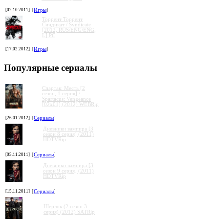
[02.10.2011]
[
Игры
]
Торрент Торрент
Cиндикат / Syndicate
[2012, RUS/ENG/ENG,
L] PC
[17.02.2012]
[
Игры
]
Популярные сериалы
Спартак: Месть [2
сезон, 1 серия] /
Spartacus: Vengeance
[02x01] (2012) WEBRip
[26.01.2012]
[
Сериалы
]
Дневники вампира [3
сезон 8 серия] (2011)
HDTVRip
[05.11.2011]
[
Сериалы
]
Дневники вампира [3
сезон 9 серия] (2011)
HDTVRip
[15.11.2011]
[
Сериалы
]
Шерлок (2 сезон 3
серия) (2012) SATRip