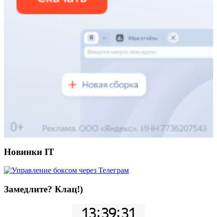
Новинки IT
Замедлите? Клац!)