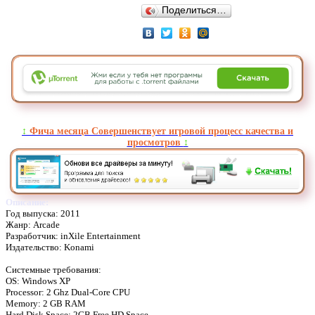
Поделиться…
↕️
Фича месяца Совершенствует игровой процесс качества и
просмотров
↕️
Описание:
Год выпуска: 2011
Жанр: Arcade
Разработчик: inXile Entertainment
Издательство: Konami
Системные требования:
OS: Windows XP
Processor: 2 Ghz Dual-Core CPU
Memory: 2 GB RAM
Hard Disk Space: 2GB Free HD Space