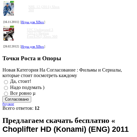
NHL 12 (2011) Xbox
360
[16.11.2011]
[
Игры для XBox
]
UFC Undisputed 3
(2012) [Region
Free/ENG] Xbox 360
[26.02.2012]
[
Игры для XBox
]
Точки Роста и Опоры
Новая Категория На Согласование : Фильмы и Сериалы,
которые стоит посмотреть каждому
Да, стоит!
Надо подумать )
Все ровно µ
Результат
Всего ответов:
12