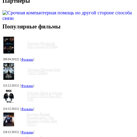
Партнеры
Популярные фильмы
Торрент Мстители
2012 torrent DVDRip
[09.04.2012]
[
Фильмы
]
Торрент Морской бой
(2012) HDRip
[13.12.2011]
[
Фильмы
]
Торрент Люди в черном
3 (2012) DVD-Rip-AVC
| HD
[14.12.2011]
[
Фильмы
]
Торрент Новый
Человек-паук / The
Amazing Spider-Man
(2012)
[18.12.2011]
[
Фильмы
]