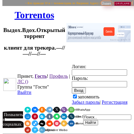
~ Кто приводи 10 и > человек/вдень по Якорному Адресу (
Пример
Torrentos
Выдох.Вдох.Открытый
торрент
клиент для трекера.—//
Логин:
—//—//—
Привет,
Гость
!
Профиль
|
Пароль:
ЛС
()
Группа "Гости"
Выйти
запомнить
Забыл пароль
|
Регистрация
Я.Мессенджер
ВКонтакте
Одноклассники
Telegram
X
Viber
WhatsApp
Похвалить
Мой Мир
Pinterest
Skype
Tumblr
Evernote
LinkedIn
LiveJournal