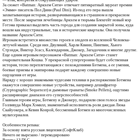
За сюжет «Batman: Аркхем Сити» отвечает пятикратный лауреат премии
«Эмми» писатель Пол Дини (Paul Dini). Из-под его пера вышла
захватывающая история, разворачивающаяся в страшном и прекрасном
месте. После закрытия лечебницы Аркхем и тюрьмы Блекгейт новый мэр
Готэма приказал выделить часть города для создания закрытой зоны, куда
Предлагаем скачать бесплатн
вошли как индустриальные, так и исторические кварталы. Она получила
название Аркхем Сити.
Игрокам встретится множество героев и злодеев из вселенной Человека-
Batman: Arkham City (2011) 
летучей мыши. Среди них Двуликий, Харли Квинн, Пингвин, Хьюго
Стрэндж, Виктор Зсасз, Календарник, Джокер, Загадочник и многие другие.
RePack от Spieler
»
Еще одним игровым персонажем «Batman: Аркхем Сити» станет
очаровательная Кошка. У прекрасной супергероини будет собственная
история, тесно переплетающаяся с похождениями Бэтмена, а ее умения,
боевые приемы и экипировка подарят каждому совершенно новые
ощущения от игры.
Наряду с хорошо знакомыми чудесами техники в распоряжении Бэтмена
окажутся совершенно новые устройства, например дешифратор
(Cryptographic Sequencer) и дымовые гранаты (Smoke Pellets), ощутимо
расширяющие диапазон его суперспособностей.
Главным героям игры, Бэтмену и Джокеру, подарили свои голоса звезды
Голливуда Марк Хэмилл, знаменитый исполнитель роли джедая Люка
Скайуокера, и Кевин Конрой, бессменный Бэтмен из многочисленных
мультсериалов.
Особенности репака:
За основу взята русская лицензия (СофтКлаб)
Ничего не вырезано / перекодировано
Вшиты 13 DLC