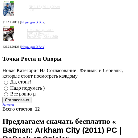
NHL 12 (2011) Xbox
360
[16.11.2011]
[
Игры для XBox
]
UFC Undisputed 3
(2012) [Region
Free/ENG] Xbox 360
[26.02.2012]
[
Игры для XBox
]
Точки Роста и Опоры
Новая Категория На Согласование : Фильмы и Сериалы,
которые стоит посмотреть каждому
Да, стоит!
Надо подумать )
Все ровно µ
Результат
Всего ответов:
12