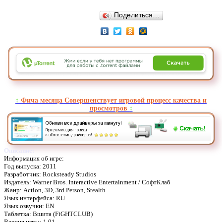
Поделиться…
↕️
Фича месяца Совершенствует игровой процесс качества и
просмотров
↕️
Описание:
Информация об игре:
Год выпуска: 2011
Разработчик: Rocksteady Studios
Издатель: Warner Bros. Interactive Entertainment / СофтКлаб
Жанр: Action, 3D, 3rd Person, Stealth
Язык интерфейса: RU
Язык озвучки: EN
Таблетка: Вшита (FiGHTCLUB)
Версия игры: 1.01