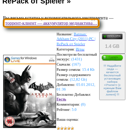
Вы весьма кстатиа у вспомогательного инструмента —
торрент-клиент — аккумулятор медиактива…
Название:
Batman:
Arkham City (2011) PC |
RePack от Spieler
1.4 GB
Категория:
Игры
Посмотрели бесплатный
экскурс:
(1431)
Скачали:
(
167
)
!!! НадаВите
Размер семпла:
15.4 Kb
сюда —
качается
Размер содержимого
бесплатный
установщик
семпла:
(
12,82 Gb
)
набора
Добавлено:
05.01.2012,
«Утилит» [с
нужным Вам
01:36
файлом
Бесплатно Добавлил:
.torrent] !!!
Гость
Комментарии:
(
0
)
Рейтинг:
5.0
Ваша оценка: