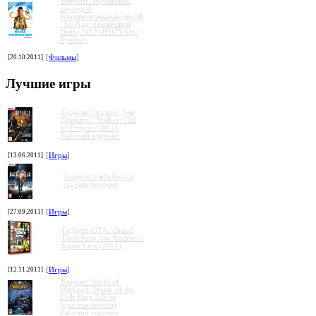
Торрент Ледниковый
период 4:
Континентальный дрейф
/ Ice Age: Continental
Drift (2012) HDTVRip |
Трейлер
[20.10.2011]
[
Фильмы
]
Лучшие игры
Торрент Сталкер: Зов
Припяти / Stalker: Call
of Pripyat (2011)
Рабочий торрент
[13.06.2011]
[
Игры
]
Торрент battlefield 3
скачать торрент
[27.09.2011]
[
Игры
]
Торрент GTA / Grand
Theft Auto San Andreas -
Super Cars (2011)
[12.11.2011]
[
Игры
]
Торрент World of
WarCraft: Wrath of the
Lich King 3.3.5a
(русская версия)
Рабочий торрент