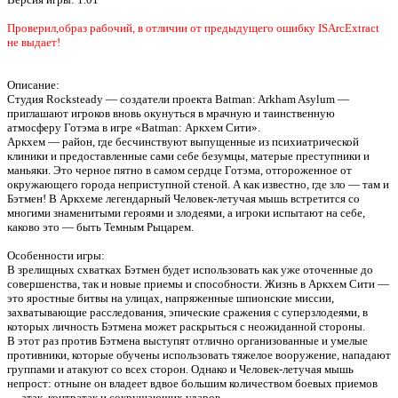
Проверил,образ рабочий, в отличии от предыдущего ошибку ISArcExtract
не выдает!
Описание:
Студия Rocksteady — создатели проекта Batman: Arkham Asylum —
приглашают игроков вновь окунуться в мрачную и таинственную
атмосферу Готэма в игре «Batman: Аркхем Сити».
Аркхем — район, где бесчинствуют выпущенные из психиатрической
клиники и предоставленные сами себе безумцы, матерые преступники и
маньяки. Это черное пятно в самом сердце Готэма, отгороженное от
окружающего города неприступной стеной. А как известно, где зло — там и
Бэтмен! В Аркхеме легендарный Человек-летучая мышь встретится со
многими знаменитыми героями и злодеями, а игроки испытают на себе,
каково это — быть Темным Рыцарем.
Особенности игры:
В зрелищных схватках Бэтмен будет использовать как уже оточенные до
совершенства, так и новые приемы и способности. Жизнь в Аркхем Сити —
это яростные битвы на улицах, напряженные шпионские миссии,
захватывающие расследования, эпические сражения с суперзлодеями, в
которых личность Бэтмена может раскрыться с неожиданной стороны.
В этот раз против Бэтмена выступят отлично организованные и умелые
противники, которые обучены использовать тяжелое вооружение, нападают
группами и атакуют со всех сторон. Однако и Человек-летучая мышь
непрост: отныне он владеет вдвое большим количеством боевых приемов
— атак, контратак и сокрушающих ударов.