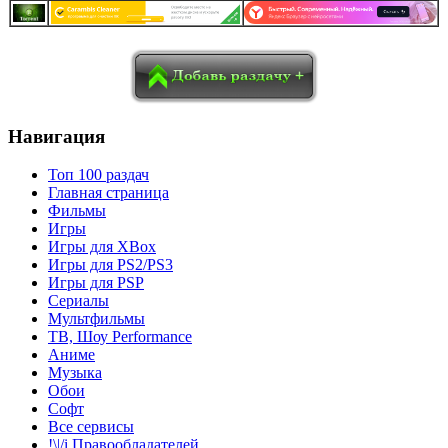
в
Blogger
Delicious
Digg
reddit
Pocket
Qzone
Renren
социалках:
Sina Weibo
Surfingbird
Tencent Weibo
Навигация
Топ 100 раздач
Главная страница
Фильмы
Игры
Игры для XBox
Игры для PS2/PS3
Игры для PSP
Сериалы
Мультфильмы
ТВ, Шоу Performance
Аниме
Музыка
Обои
Софт
Все сервисы
!\|/i Правообладателей