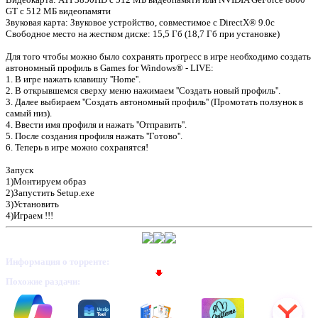
GT с 512 МБ видеопамяти
Звуковая карта: Звуковое устройство, совместимое с DirectX® 9.0с
Свободное место на жестком диске: 15,5 Гб (18,7 Гб при установке)
Для того чтобы можно было сохранять прогресс в игре необходимо создать
автономный профиль в Games for Windows® - LIVE:
1. В игре нажать клавишу ''Home''.
2. В открывшемся сверху меню нажимаем ''Создать новый профиль''.
3. Далее выбираем ''Создать автономный профиль'' (Промотать ползунок в
самый низ).
4. Ввести имя профиля и нажать ''Отправить''.
5. После создания профиля нажать ''Готово''.
6. Теперь в игре можно сохранятся!
Запуск
1)Монтируем образ
2)Запустить Setup.exe
3)Установить
4)Играем !!!
Информация о торренте:
Похожие раздачи: