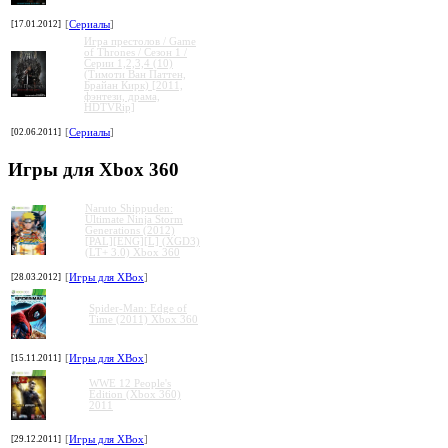
[17.01.2012]
[
Сериалы
]
Игра престолов / Game
of Thrones / Сезон 1 /
Серии 1,2,3,4 (10)
(Тимоти Ван Паттен,
Брайан Кирк) [2011,
фэнтези, драма,
HDTVRip]
[02.06.2011]
[
Сериалы
]
Игры для Xbox 360
Naruto Shippuden:
Ultimate Ninja Storm
Generations (2012)
[PAL][ENG][L] (XGD3)
(LT+ 3.0) Xbox 360
[28.03.2012]
[
Игры для XBox
]
Spider-Man: Edge of
Time (2011) Xbox 360
[15.11.2011]
[
Игры для XBox
]
WWE 12 People's
Edition (Xbox 360)
2011
[29.12.2011]
[
Игры для XBox
]