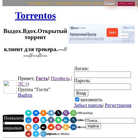
~ Кто приводи 10 и > человек/вдень по Якорному Адресу (
Пример
Torrentos
Выдох.Вдох.Открытый
торрент
клиент для трекера.—//
Логин:
—//—//—
Привет,
Гость
!
Профиль
|
Пароль:
ЛС
()
Группа "Гости"
Выйти
запомнить
Забыл пароль
|
Регистрация
Я.Мессенджер
ВКонтакте
Одноклассники
Telegram
X
Viber
WhatsApp
Похвалить
Мой Мир
Pinterest
Skype
Tumblr
Evernote
LinkedIn
LiveJournal