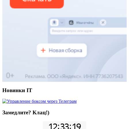
Новинки IT
Замедлите? Клац!)