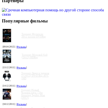
Партнеры
Популярные фильмы
Торрент Мстители
2012 torrent DVDRip
[09.04.2012]
[
Фильмы
]
Торрент Морской бой
(2012) HDRip
[13.12.2011]
[
Фильмы
]
Торрент Люди в черном
3 (2012) DVD-Rip-AVC
| HD
[14.12.2011]
[
Фильмы
]
Торрент Новый
Человек-паук / The
Amazing Spider-Man
(2012)
[18.12.2011]
[
Фильмы
]