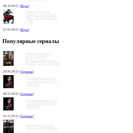
[02.10.2011]
[
Игры
]
Торрент Торрент
Cиндикат / Syndicate
[2012, RUS/ENG/ENG,
L] PC
[17.02.2012]
[
Игры
]
Популярные сериалы
Спартак: Месть [2
сезон, 1 серия] /
Spartacus: Vengeance
[02x01] (2012) WEBRip
[26.01.2012]
[
Сериалы
]
Дневники вампира [3
сезон 8 серия] (2011)
HDTVRip
[05.11.2011]
[
Сериалы
]
Дневники вампира [3
сезон 9 серия] (2011)
HDTVRip
[15.11.2011]
[
Сериалы
]
»
»
»
»
Шерлок (2 сезон 3
серия) (2012) SATRip