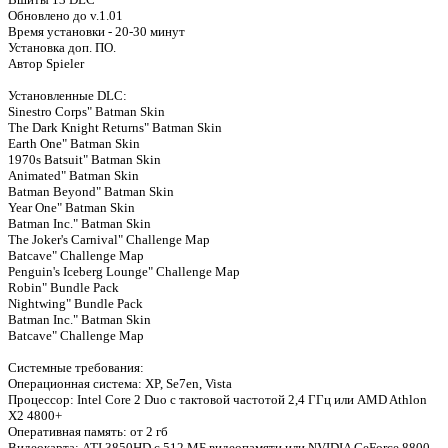
Обновлено до v.1.01
Время установки - 20-30 минут
Установка доп. ПО.
Автор Spieler
Установленные DLC:
Sinestro Corps" Batman Skin
The Dark Knight Returns" Batman Skin
Earth One" Batman Skin
1970s Batsuit" Batman Skin
Animated" Batman Skin
Batman Beyond" Batman Skin
Year One" Batman Skin
Batman Inc." Batman Skin
The Joker's Carnival" Challenge Map
Batcave" Challenge Map
Penguin's Iceberg Lounge" Challenge Map
Robin" Bundle Pack
Nightwing" Bundle Pack
Batman Inc." Batman Skin
Batcave" Challenge Map
Системные требования:
Операционная система: XP, Se7en, Vista
Процессор: Intel Core 2 Duo с тактовой частотой 2,4 ГГц или AMD Athlon
X2 4800+
Оперативная память: от 2 гб
Видеокарта: ATI 3850HD с 512 МБ видеопамяти или NVIDIA GeForce 8800