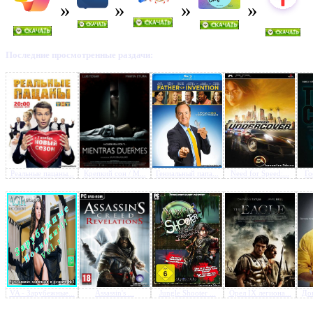
Последние просмотренные раздачи:
Реальные пацаны...
Крепкий сон / M...
Гениальный папа...
Need for Speed:...
Го
VA - Зарубежные...
Assassin's ...
Jungle Shooter ...
Орел IX легиона...
Док