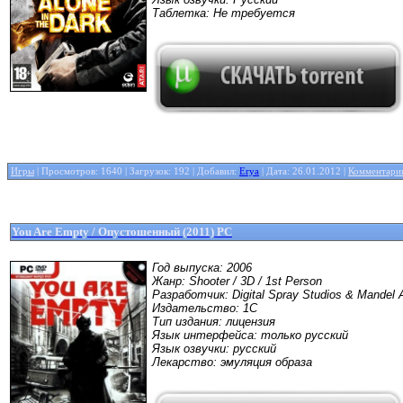
Таблетка: Не требуется
Игры
| Просмотров: 1640 | Загрузок: 192 | Добавил:
Erya
| Дата:
26.01.2012
|
Комментарии
You Are Empty / Опустошенный (2011) РС
Год выпуска: 2006
Жанр: Shooter / 3D / 1st Person
Разработчик: Digital Spray Studios & Mandel A
Издательство: 1С
Тип издания: лицензия
Язык интерфейса: только русский
Язык озвучки: русский
Лекарство: эмуляция образа