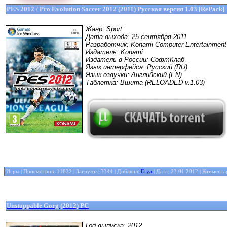
PES 2012 / Pro Evolution Soccer 2012 (2011) Русская версия 1.03 [RePack]
Жанр: Sport
Дата выхода: 25 сентября 2011
Разработчик: Konami Computer Entertainment
Издатель: Konami
Издатель в России: СофтКлаб
Язык интерфейса: Русский (RU)
Язык озвучки: Английский (EN)
Таблетка: Вшита (RELOADED v.1.03)
Игры
| Просмотров: 11822 | Загрузок: 3344 | Добавил:
Erya
| Дата:
23.01.2012
|
Коммента
Unstoppable Gorg (2012) PC
Год выпуска: 2012