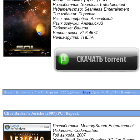
Разработчик: Seamless Entertainment
Издательство: Seamless Entertainment
Тип издания: Пиратка
Язык интерфейса: Английский
Язык озвучки: Английский
Таблетка: Вшита
Версия игры: v1.6.4674
Релиз-группа: THETA
Игры
| Просмотров: 1371 | Загрузок: 122 | Добавил:
Erya
| Дата:
26.01.2012
|
Комментарии
Clive Barker's Jericho (2007) PC | Repack
Разработчик: MercurySteam Entertainment
Издатель: Codemasters
Год выхода: 2007
Жанр:[/font] Action (Shooter), 3D, 1st Person