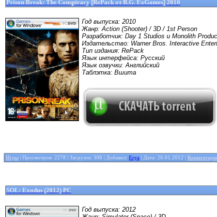
Prison Break: The Conspiracy [RePack от R.G. ExGames] 2010
Год выпуска: 2010
Жанр: Action (Shooter) / 3D / 1st Person
Разработчик: Day 1 Studios и Monolith Produc
Издательство: Warner Bros. Interactive Enter
Тип издания: RePack
Язык интерфейса: Русский
Язык озвучки: Английский
Таблэтка: Вшита
Игры
| Просмотров: 2278 | Загрузок: 308 | Добавил:
Erya
| Дата:
26.01.2012
|
Комментарии
SOL: Exodus (2012) PC
Год выпуска: 2012
Жанр: Simulator (Space) / 3D