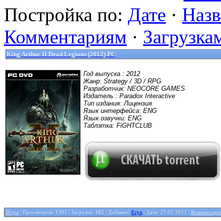
Постройка по:
Дате
·
Наз
Комментариям
·
Загрузка
King Arthur II Dead Legions (2012) PC
Год выпуска : 2012
Жанр: Strategy / 3D / RPG
Разработчик: NEOCORE GAMES
Издатель : Paradox Interactive
Тип издания: Лицензия
Язык интерфейса: ENG
Язык озвучки: ENG
Таблэтка: FiGHTCLUB
Игры
| Просмотров: 1305 | Загрузок: 162 | Добавил:
Erya
| Дата:
27.01.2012
|
Комментарии