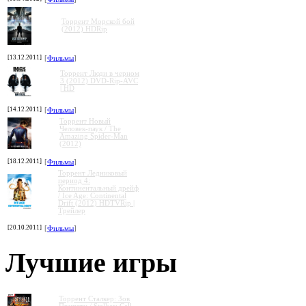
Торрент Морской бой
(2012) HDRip
[13.12.2011]
[
Фильмы
]
Торрент Люди в черном
3 (2012) DVD-Rip-AVC
| HD
[14.12.2011]
[
Фильмы
]
Торрент Новый
Человек-паук / The
Amazing Spider-Man
(2012)
[18.12.2011]
[
Фильмы
]
Торрент Ледниковый
период 4:
Континентальный дрейф
/ Ice Age: Continental
Drift (2012) HDTVRip |
Трейлер
[20.10.2011]
[
Фильмы
]
Лучшие игры
Торрент Сталкер: Зов