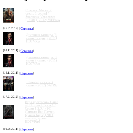
Спартак: Месть [2
сезон, 1 серия] /
Spartacus: Vengeance
[02x01] (2012) WEBRip
[26.01.2012]
[
Сериалы
]
Дневники вампира [3
сезон 8 серия] (2011)
HDTVRip
[05.11.2011]
[
Сериалы
]
Дневники вампира [3
сезон 9 серия] (2011)
HDTVRip
[15.11.2011]
[
Сериалы
]
Шерлок (2 сезон 3
серия) (2012) SATRip
[17.01.2012]
[
Сериалы
]
Игра престолов / Game
of Thrones / Сезон 1 /
Серии 1,2,3,4 (10)
(Тимоти Ван Паттен,
Брайан Кирк) [2011,
фэнтези, драма,
HDTVRip]
[02.06.2011]
[
Сериалы
]