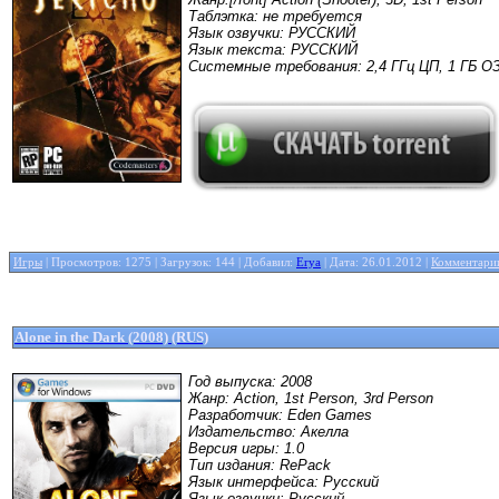
Таблэтка: не требуется
Язык озвучки: РУССКИЙ
Язык текста: РУССКИЙ
Системные требования: 2,4 ГГц ЦП, 1 ГБ О
Игры
| Просмотров: 1275 | Загрузок: 144 | Добавил:
Erya
| Дата:
26.01.2012
|
Комментарии
Alone in the Dark (2008) (RUS)
Год выпуска: 2008
Жанр: Action, 1st Person, 3rd Person
Разработчик: Eden Games
Издательство: Акелла
Версия игры: 1.0
Тип издания: RePack
Язык интерфейса: Русский
Язык озвучки: Русский