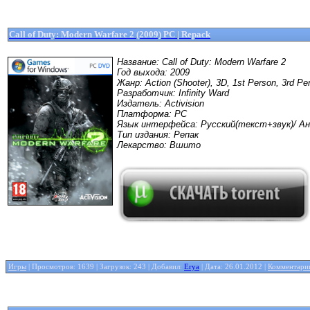
Call of Duty: Modern Warfare 2 (2009) PC | Repack
Название: Call of Duty: Modern Warfare 2
Год выхода: 2009
Жанр: Action (Shooter), 3D, 1st Person, 3rd Pe
Разработчик: Infinity Ward
Издатель: Activision
Платформа: PC
Язык интерфейса: Русский(текст+звук)/ Ан
Тип издания: Репак
Лекарство: Вшито
Игры
| Просмотров: 1639 | Загрузок: 243 | Добавил:
Erya
| Дата:
26.01.2012
|
Комментарии