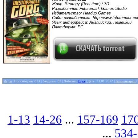
Жанр: Strategy (Real-time) / 3D
Разработчик: Futuremark Games Studio
Издательство: Headup Games
Сайт разработчика: http://www.futuremark.co
Язык интерфейса: Английский, Немецкий
Платформа: PC
Игры
| Просмотров: 813 | Загрузок: 82 | Добавил:
Erya
| Дата:
23.01.2012
|
Комментарии (
1-13
14-26
...
157-169
17
...
534-