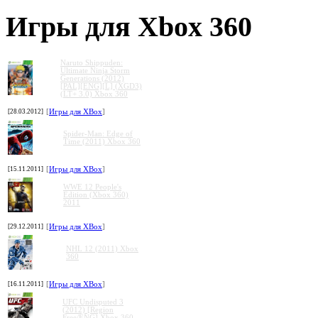
Игры для Xbox 360
Naruto Shippuden:
Ultimate Ninja Storm
Generations (2012)
[PAL][ENG][L] (XGD3)
(LT+ 3.0) Xbox 360
[28.03.2012]
[
Игры для XBox
]
Spider-Man: Edge of
Time (2011) Xbox 360
[15.11.2011]
[
Игры для XBox
]
WWE 12 People's
Edition (Xbox 360)
2011
[29.12.2011]
[
Игры для XBox
]
NHL 12 (2011) Xbox
360
[16.11.2011]
[
Игры для XBox
]
UFC Undisputed 3
(2012) [Region
Free/ENG] Xbox 360