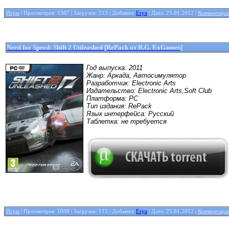
Игры
| Просмотров: 1387 | Загрузок: 213 | Добавил:
Erya
| Дата:
25.01.2012
|
Комментарии
Need for Speed: Shift 2 Unleashed [RePack от R.G. ExGames]
Год выпуска: 2011
Жанр: Аркада, Автосимулятор
Разработчик: Electronic Arts
Издательство: Electronic Arts,Soft Club
Платформа: PC
Тип издания: RePack
Язык интерфейса: Русский
Таблетка: не требуется
Игры
| Просмотров: 1088 | Загрузок: 115 | Добавил:
Erya
| Дата:
25.01.2012
|
Комментарии