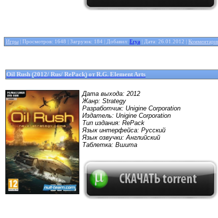
Игры
| Просмотров: 1648 | Загрузок: 184 | Добавил:
Erya
| Дата:
26.01.2012
|
Комментарии
Oil Rush (2012/ Rus/ RePack) от R.G. Element Arts
Дата выхода: 2012
Жанр: Strategy
Разработчик: Unigine Corporation
Издатель: Unigine Corporation
Тип издания: RePack
Язык интерфейса: Русский
Язык озвучки: Английский
Таблетка: Вшита