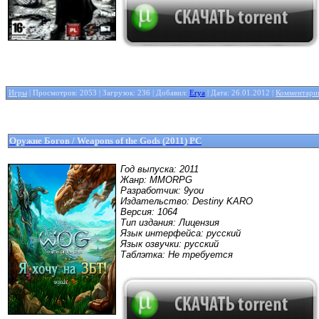
Игры
| Просмотров: 2053 | Загрузок: 236 | Добавил:
Erya
| Дата:
26.01.2012
|
Комментарии
Оружие Богов / Weapons of the Gods (2011) PC
Год выпуска: 2011
Жанр: MMORPG
Разработчик: 9you
Издательство: Destiny KARO
Версия: 1064
Тип издания: Лицензия
Язык интерфейса: русский
Язык озвучки: русский
Таблэтка: Не требуется