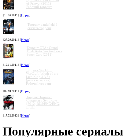
Припяти / Stalker: Call
of Pripyat (2011)
Рабочий торрент
[13.06.2011]
[
Игры
]
Торрент battlefield 3
скачать торрент
[27.09.2011]
[
Игры
]
Торрент GTA / Grand
Theft Auto San Andreas -
Super Cars (2011)
[12.11.2011]
[
Игры
]
Торрент World of
WarCraft: Wrath of the
Lich King 3.3.5a
(русская версия)
Рабочий торрент
[02.10.2011]
[
Игры
]
Торрент Торрент
Cиндикат / Syndicate
[2012, RUS/ENG/ENG,
L] PC
[17.02.2012]
[
Игры
]
Популярные сериалы