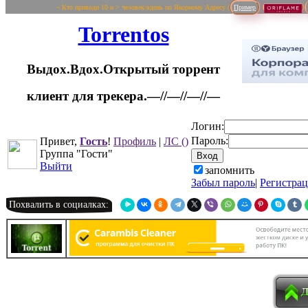
~ Кто приводи 10 и > человек/вдень по Якорному Адресу (
Пример
Torrentos
Выдох.Вдох.Открытый торрент
клиент для трекера.—//—//—//—
Логин:
Пароль:
Привет,
Гость
!
Профиль
|
ЛС
()
Группа "Гости"
Выйти
запомнить
Забыл пароль
|
Регистра
Похвалить в социалках: