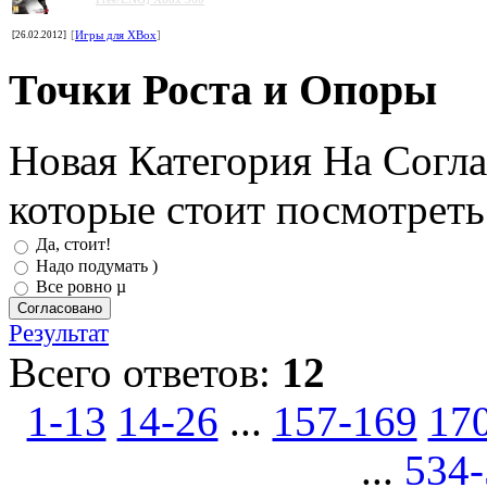
[26.02.2012]
[
Игры для XBox
]
Точки Роста и Опоры
Новая Категория На Согл
которые стоит посмотрет
Да, стоит!
Надо подумать )
Все ровно µ
Результат
Всего ответов:
12
1-13
14-26
...
157-169
17
...
534-