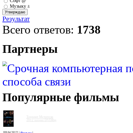
Софт @
Музыку ±
Результат
Всего ответов:
1738
Партнеры
Популярные фильмы
Торрент Мстители
2012 torrent DVDRip
[09.04.2012]
[
Фильмы
]