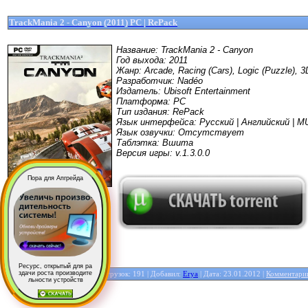
TrackMania 2 - Canyon (2011) РС | RePack
Название: TrackMania 2 - Canyon
Год выхода: 2011
Жанр: Arcade, Racing (Cars), Logic (Puzzle), 3
Разработчик: Nadéo
Издатель: Ubisoft Entertainment
Платформа: PC
Тип издания: RePack
Язык интерфейса: Русский | Английский | M
Язык озвучки: Отсутствует
Таблэтка: Вшита
Версия игры: v.1.3.0.0
Пора для Апгрейда
Ресурс, открытый для ра
здачи роста производите
Игры
| Просмотров: 1636 | Загрузок: 191 | Добавил:
Erya
| Дата:
23.01.2012
|
Комментарии
льности устройств