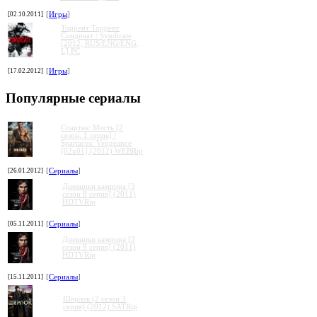
[02.10.2011]
[
Игры
]
Торрент Торрент
Cиндикат / Syndicate
[2012, RUS/ENG/ENG,
L] PC
[17.02.2012]
[
Игры
]
Популярные сериалы
Спартак: Месть [2
сезон, 1 серия] /
Spartacus: Vengeance
[02x01] (2012) WEBRip
[26.01.2012]
[
Сериалы
]
Дневники вампира [3
сезон 8 серия] (2011)
HDTVRip
[05.11.2011]
[
Сериалы
]
Дневники вампира [3
сезон 9 серия] (2011)
HDTVRip
[15.11.2011]
[
Сериалы
]
Шерлок (2 сезон 3
серия) (2012) SATRip