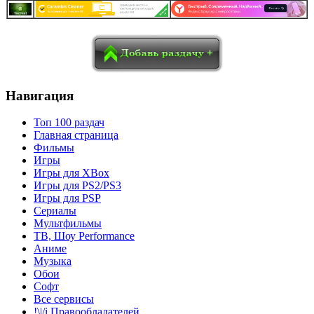
в
Blogger
Delicious
Digg
reddit
Pocket
Qzone
Renren
социалках:
Sina Weibo
Surfingbird
Tencent Weibo
Навигация
Топ 100 раздач
Главная страница
Фильмы
Игры
Игры для XBox
Игры для PS2/PS3
Игры для PSP
Сериалы
Мультфильмы
ТВ, Шоу Performance
Аниме
Музыка
Обои
Софт
Все сервисы
!\|/i Правообладателей