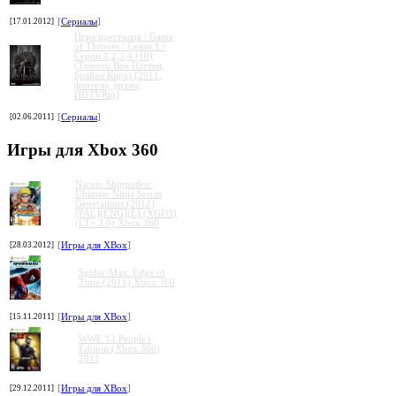
[17.01.2012]
[
Сериалы
]
Игра престолов / Game
of Thrones / Сезон 1 /
Серии 1,2,3,4 (10)
(Тимоти Ван Паттен,
Брайан Кирк) [2011,
фэнтези, драма,
HDTVRip]
[02.06.2011]
[
Сериалы
]
Игры для Xbox 360
Naruto Shippuden:
Ultimate Ninja Storm
Generations (2012)
[PAL][ENG][L] (XGD3)
(LT+ 3.0) Xbox 360
[28.03.2012]
[
Игры для XBox
]
Spider-Man: Edge of
Time (2011) Xbox 360
[15.11.2011]
[
Игры для XBox
]
WWE 12 People's
Edition (Xbox 360)
2011
[29.12.2011]
[
Игры для XBox
]