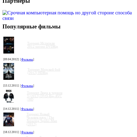
Партнеры
Популярные фильмы
Торрент Мстители
2012 torrent DVDRip
[09.04.2012]
[
Фильмы
]
Торрент Морской бой
(2012) HDRip
[13.12.2011]
[
Фильмы
]
Торрент Люди в черном
3 (2012) DVD-Rip-AVC
| HD
[14.12.2011]
[
Фильмы
]
Торрент Новый
Человек-паук / The
Amazing Spider-Man
(2012)
[18.12.2011]
[
Фильмы
]