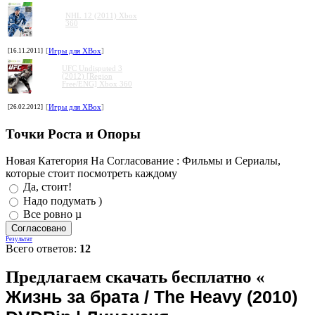
NHL 12 (2011) Xbox
360
[16.11.2011]
[
Игры для XBox
]
UFC Undisputed 3
(2012) [Region
Free/ENG] Xbox 360
[26.02.2012]
[
Игры для XBox
]
Точки Роста и Опоры
Новая Категория На Согласование : Фильмы и Сериалы,
которые стоит посмотреть каждому
Да, стоит!
Надо подумать )
Все ровно µ
Результат
Всего ответов:
12