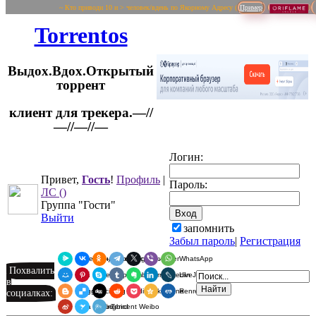
~ Кто приводи 10 и > человек/вдень по Якорному Адресу (
Пример
Torrentos
Выдох.Вдох.Открытый
торрент
клиент для трекера.—//
Логин:
—//—//—
Привет,
Гость
!
Профиль
|
Пароль:
ЛС
()
Группа "Гости"
Выйти
запомнить
Забыл пароль
|
Регистрация
Я.Мессенджер
ВКонтакте
Одноклассники
Telegram
X
Viber
WhatsApp
Похвалить
Мой Мир
Pinterest
Skype
Tumblr
Evernote
LinkedIn
LiveJournal