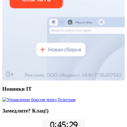
Новинки IT
Замедлите? Клац!)