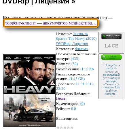
Вы весьма кстатиа у вспомогательного инструмента —
торрент-клиент — аккумулятор медиактива…
Название:
Жизнь за
брата / The Heavy (2010)
DVDRip | Лицензия
1.4 GB
Категория:
Фильмы
Посмотрели бесплатный
экскурс:
(435)
Скачали:
(
58
)
!!! НадаВите
Размер семпла:
15.0 Kb
сюда —
качается
Размер содержимого
бесплатный
установщик
семпла:
(
1.45 GB
)
набора
Добавлено:
11.01.2012,
«Утилит» [с
нужным Вам
23:20
файлом
Бесплатно Добавлил:
.torrent] !!!
Гость
Комментарии:
(
0
)
Рейтинг:
0.0
Ваша оценка: