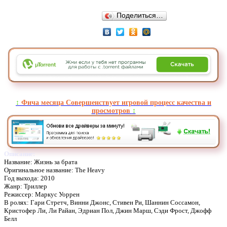
Поделиться…
↕️
Фича месяца Совершенствует игровой процесс качества и
просмотров
↕️
Описание:
Название: Жизнь за брата
Оригинальное название: The Heavy
Год выхода: 2010
Жанр: Триллер
Режиссер: Маркус Уоррен
В ролях: Гари Стретч, Винни Джонс, Стивен Ри, Шаннин Соссамон,
Кристофер Ли, Ли Райан, Эдриан Пол, Джин Марш, Сэди Фрост, Джофф
Белл