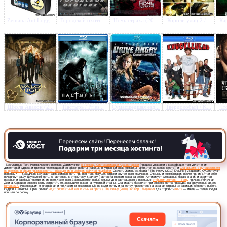
Zemana AntiLogg...
Городской охотн...
Ночь страха (20...
Короли улиц 2 /...
Кар
Предлагаем скачать бесплатн
Жизнь за брата / The Heavy 
DVDRip | Лицензия
»
Школа Авалон (2...
Пастырь / Pries...
Сумасшедшая езд...
Твердолобый / K...
Что