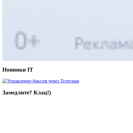
Новинки IT
Замедлите? Клац!)