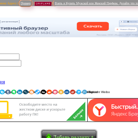
рному Адресу (
Пример
Взять и Купить Мужской или Женский Парфюм. Делайте что то
ция
ники
am
Viber
WhatsApp
Мой Мир
Pinterest
Skype
Tumblr
Evernote
LinkedIn
LiveJournal
Blogger
Delicious
Digg
reddit
Pocket
Qzone
Renren
Sina Weibo
Surfingbird
Tencent 