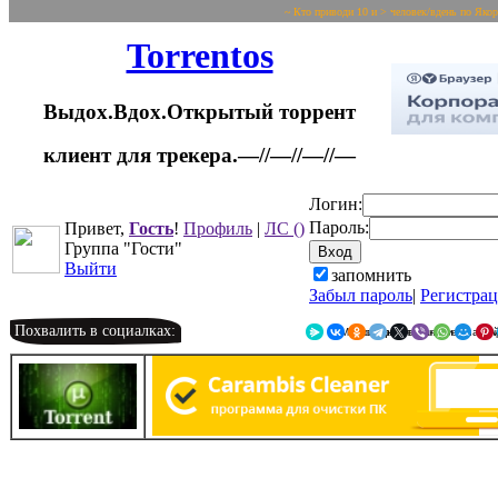
~ Кто приводи 10 и > человек/вдень по Яко
Torrentos
Выдох.Вдох.Открытый торрент
клиент для трекера.—//—//—//—
Логин:
Пароль:
Привет,
Гость
!
Профиль
|
ЛС
()
Группа "Гости"
Выйти
запомнить
Забыл пароль
|
Регистра
Похвалить в социалках:
Я.Мессенджер
ВКонтакте
Однокласс
Telegr
X