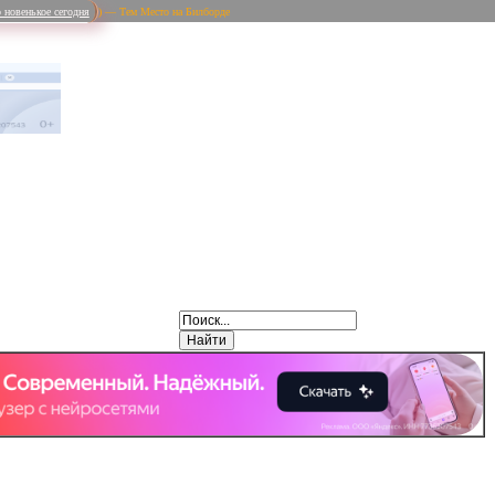
 новенькое сегодня
) — Тем Место на Билборде
Weibo