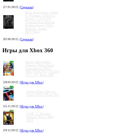
[17.01.2012]
[
Сериалы
]
Игра престолов / Game
of Thrones / Сезон 1 /
Серии 1,2,3,4 (10)
(Тимоти Ван Паттен,
Брайан Кирк) [2011,
фэнтези, драма,
HDTVRip]
[02.06.2011]
[
Сериалы
]
Игры для Xbox 360
Naruto Shippuden:
Ultimate Ninja Storm
Generations (2012)
[PAL][ENG][L] (XGD3)
(LT+ 3.0) Xbox 360
[28.03.2012]
[
Игры для XBox
]
Spider-Man: Edge of
Time (2011) Xbox 360
[15.11.2011]
[
Игры для XBox
]
WWE 12 People's
Edition (Xbox 360)
2011
[29.12.2011]
[
Игры для XBox
]