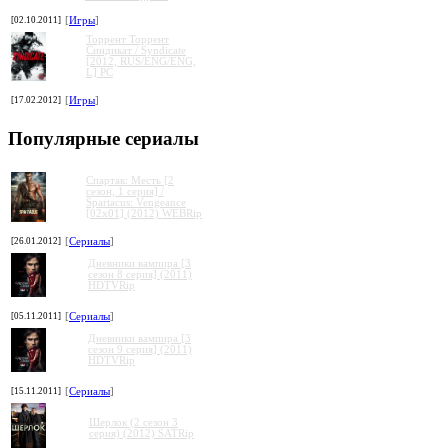
[02.10.2011]
[
Игры
]
Торрент Торрент
Cиндикат / Syndicate
[2012, RUS/ENG/ENG,
L] PC
[17.02.2012]
[
Игры
]
Популярные сериалы
Спартак: Месть [2
сезон, 1 серия] /
Spartacus: Vengeance
[02x01] (2012) WEBRip
[26.01.2012]
[
Сериалы
]
Дневники вампира [3
сезон 8 серия] (2011)
HDTVRip
[05.11.2011]
[
Сериалы
]
Дневники вампира [3
сезон 9 серия] (2011)
HDTVRip
[15.11.2011]
[
Сериалы
]
Шерлок (2 сезон 3
серия) (2012) SATRip