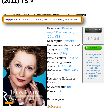
Вы весьма кстатиа у вспомогательного инструмента —
торрент-клиент — аккумулятор медиактива…
Название:
Железная
леди / The Iron Lady
(2011) TS
1.4 GB
Категория:
Фильмы
Посмотрели бесплатный
экскурс:
(1899)
Скачали:
(
224
)
!!! НадаВите
Размер семпла:
14.3 Kb
сюда —
качается
Размер содержимого
бесплатный
установщик
семпла:
(
1.37 GB
)
набора
Добавлено:
20.01.2012,
«Утилит» [с
нужным Вам
23:53
файлом
Бесплатно Добавлил:
.torrent] !!!
Гость
Комментарии:
(
0
)
Рейтинг:
4.0
Ваша оценка: