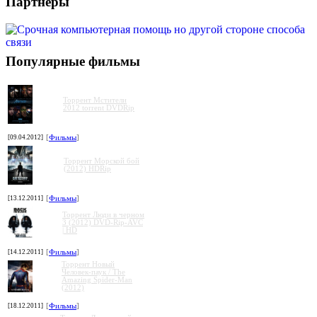
Партнеры
Популярные фильмы
Торрент Мстители
2012 torrent DVDRip
[09.04.2012]
[
Фильмы
]
Торрент Морской бой
(2012) HDRip
[13.12.2011]
[
Фильмы
]
Торрент Люди в черном
3 (2012) DVD-Rip-AVC
| HD
[14.12.2011]
[
Фильмы
]
Торрент Новый
Человек-паук / The
Amazing Spider-Man
(2012)
[18.12.2011]
[
Фильмы
]