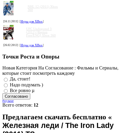
NHL 12 (2011) Xbox
360
[16.11.2011]
[
Игры для XBox
]
UFC Undisputed 3
(2012) [Region
Free/ENG] Xbox 360
[26.02.2012]
[
Игры для XBox
]
Точки Роста и Опоры
Новая Категория На Согласование : Фильмы и Сериалы,
которые стоит посмотреть каждому
Да, стоит!
Надо подумать )
Все ровно µ
Результат
Всего ответов:
12