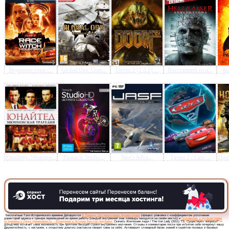
Предлагаем скачать бесплатн
Железная леди / The Iron L
Ведьмина гора /...
Global Ops: Com...
Doom 3 [1.3.1] ...
Восставший из а...
Ко
(2011) TS
»
Юнайтед. Мюнхен...
Pinnacle Studio...
Jane's Adva...
Тачки 2 / Cars ...
Hom