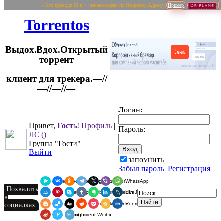
~ Кто приводи 10 и > человек/вдень по Якорному Адресу (
Пример
Torrentos
Выдох.Вдох.Открытый
торрент
клиент для трекера.—//
Логин:
—//—//—
Привет,
Гость
!
Профиль
|
Пароль:
ЛС
()
Группа "Гости"
Выйти
запомнить
Забыл пароль
|
Регистрация
Я.Мессенджер
ВКонтакте
Одноклассники
Telegram
X
Viber
WhatsApp
Похвалить
Мой Мир
Pinterest
Skype
Tumblr
Evernote
LinkedIn
LiveJournal