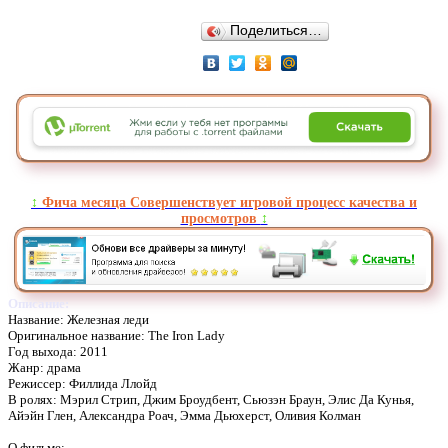
Поделиться…
↕️
Фича месяца Совершенствует игровой процесс качества и
просмотров
↕️
Описание:
Название: Железная леди
Оригинальное название: The Iron Lady
Год выхода: 2011
Жанр: драма
Режиссер: Филлида Ллойд
В ролях: Мэрил Стрип, Джим Броудбент, Сьюзэн Браун, Элис Да Кунья,
Айэйн Глен, Александра Роач, Эмма Дьюхерст, Оливия Колман
О фильме: