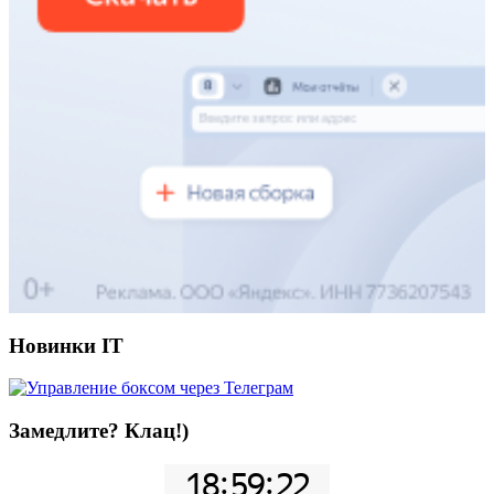
Новинки IT
Замедлите? Клац!)