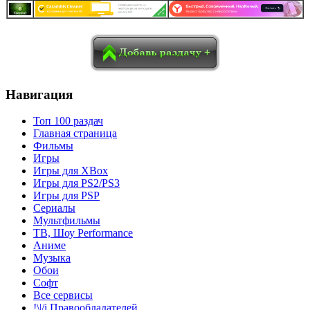
в
Blogger
Delicious
Digg
reddit
Pocket
Qzone
Renren
социалках:
Sina Weibo
Surfingbird
Tencent Weibo
Навигация
Топ 100 раздач
Главная страница
Фильмы
Игры
Игры для XBox
Игры для PS2/PS3
Игры для PSP
Сериалы
Мультфильмы
ТВ, Шоу Performance
Аниме
Музыка
Обои
Софт
Все сервисы
!\|/i Правообладателей